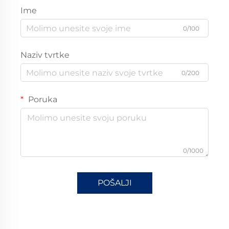
Ime
0/100
Naziv tvrtke
0/200
Poruka
0/1000
POŠALJI