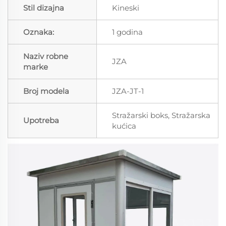
Stil dizajna
Kineski
Oznaka:
1 godina
Naziv robne
JZA
marke
Broj modela
JZA-JT-1
Stražarski boks, Stražarska
Upotreba
kućica