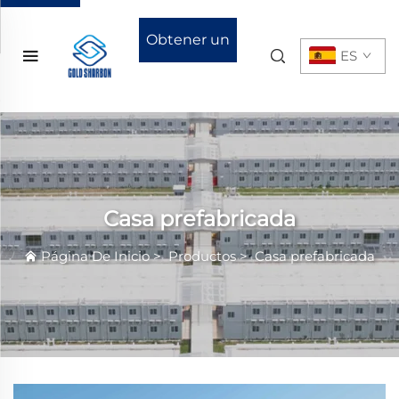
Obtener un
ES
presupuesto
Casa prefabricada
Página De Inicio
>
Productos
>
Casa prefabricada