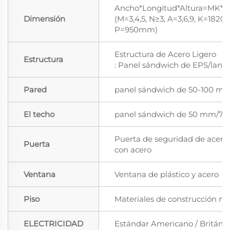
Ancho*Longitud*Altura=MK*
Dimensión
(M=3,4,5, N≥3, A=3,6,9, K=182
P=950mm)
Estructura de Acero Ligero
Estructura
: Panel sándwich de EPS/lana 
Pared
panel sándwich de 50-100 mm
El techo
panel sándwich de 50 mm/7
Puerta de seguridad de acero
Puerta
con acero
Ventana
Ventana de plástico y acero
Piso
Materiales de construcción nu
ELECTRICIDAD
Estándar Americano / Británic