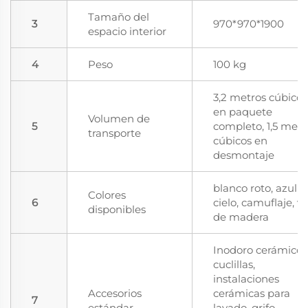
Tamaño del
3
970*970*1900
espacio interior
4
Peso
100 kg
3,2 metros cúbicos
en paquete
Volumen de
5
completo, 1,5 metr
transporte
cúbicos en
desmontaje
blanco roto, azul
Colores
6
cielo, camuflaje, v
disponibles
de madera
Inodoro cerámico 
cuclillas,
instalaciones
Accesorios
cerámicas para
7
estándar
lavado, grifo