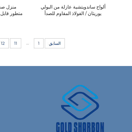
ألواح ساندويتشية عازلة من البولي
منزل صغي
يوريثان / الفولاذ المقاوم للصدأ
متطور قابل
للجدران الخارجية في المباني وغرف
من ألواح ا
التبريد لتطبيقات الفنادق
للبيع
...
السابق
1
11
12