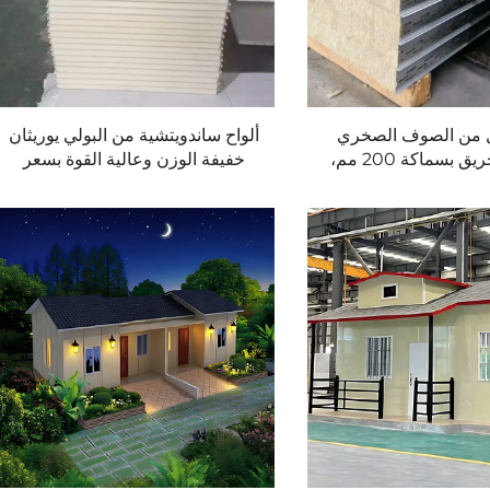
ل من الصوف الصخري
ألواح ساندويتشية من البولي يوريثان
مقاومة للحريق بسماكة 200 مم،
خفيفة الوزن وعالية القوة بسعر
ندويتشية من الفولاذ
مصنع منخفض من المصنّع، مقاومة
لمقاوم للصدأ
للماء والنار، لورش غرف التبريد