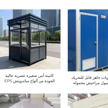
كابينة أمن صغيرة عصرية عالية
ات جاهز قابل للتحريك
الجودة من ألواح ساندويتش EPS
مول مراحيض محمولة
فولاذية مقاومة للماء والعازلة
امات الخارجية
للصوت لكابينات الفيلات الجاهزة
للبيع