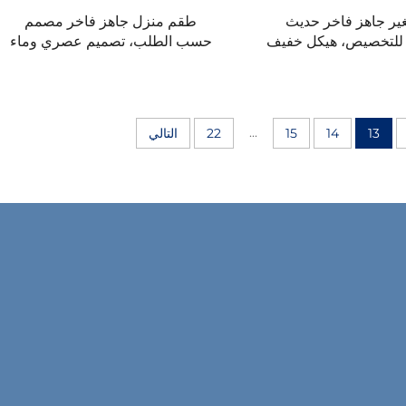
ر جاهز فاخر حديث
طقم منزل جاهز فاخر مصمم
 للتخصيص، هيكل خفيف
حسب الطلب، تصميم عصري وماء
لساندويتش الفولاذية،
للفيلا
 على هيئة حاوية
...
13
14
15
22
التالي