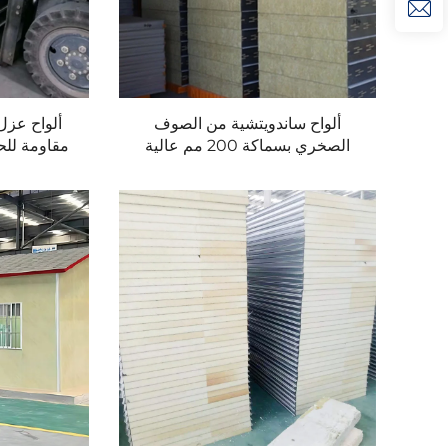
ألواح ساندويتشية من الصوف
ألواح عز
الصخري بسماكة 200 مم عالية
الجودة عازلة للجدران في أفران
ألواح سا
الحماية من الحرارة
ا