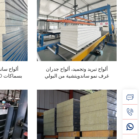
ألواح تبريد وتجميد، ألواح جدران
ألواح ساند
غرف نمو ساندويتشية من البولي
يوريثان لغرف التبريد للتطبيقات
التجارية والصناعية
والسقوف في