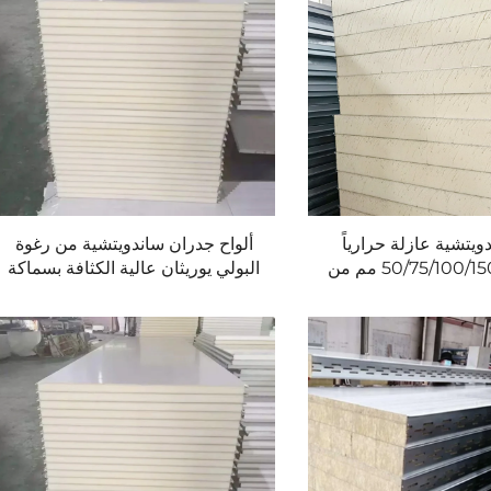
ويتشية عازلة حرارياً
ألواح جدران ساندويتشية من رغوة
بسماكات 50/75/100/150 مم من
البولي يوريثان عالية الكثافة بسماكة
البولي يوريثان (PUR/PIR) للجدران
50 مم، ألواح ساندويتشية فاخرة
 غرف التخزين الباردة
النظيفة