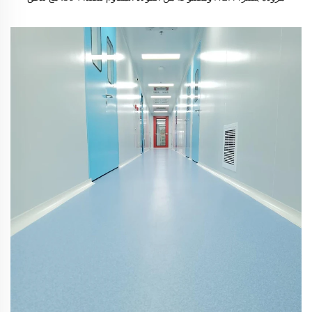
هواء 875 قدمًا مكعبًا في الدقيقة (CFM) وتصميم ثابت