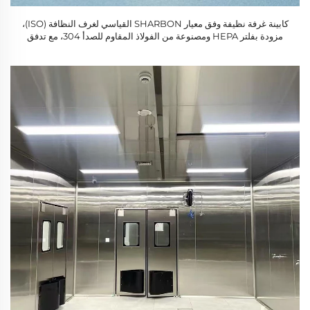
كابينة غرفة نظيفة وفق معيار SHARBON القياسي لغرف النظافة (ISO)،
مزودة بفلتر HEPA ومصنوعة من الفولاذ المقاوم للصدأ 304، مع تدفق
هواء 875 قدمًا مكعبًا في الدقيقة (CFM) وتصميم ثابت للاستخدام في
المختبرات