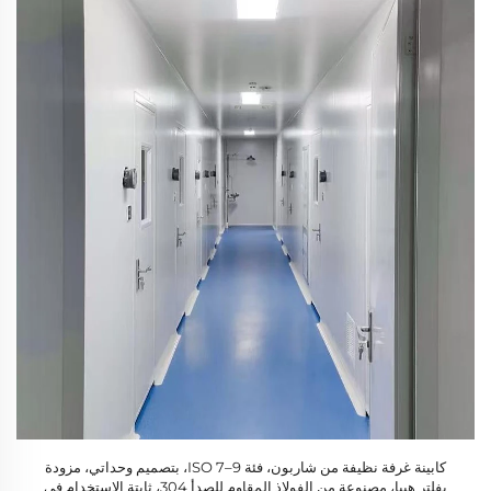
كابينة غرفة نظيفة من شاربون، فئة ISO 7–9، بتصميم وحداتي، مزودة
بفلتر هيبا، مصنوعة من الفولاذ المقاوم للصدأ 304، ثابتة الاستخدام في