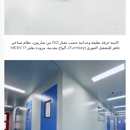
كابينة غرفة نظيفة وحداتية حسب معيار ISO من شاربون، نظام صناعي
جاهز للتشغيل الفوري (Turnkey)، ألواح معدنية، مزودة بفلتر MERV 17
وفلتر هيبا، للاستخدام في المباني الطبية والمستشفيات