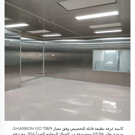
كابينة غرفة نظيفة قابلة للتخصيص وفق معيار SHARBON ISO 7/8/9،
مزودة بفلتر HEPA ومصنوعة من الفولاذ المقاوم للصدأ 304، مع تدفق