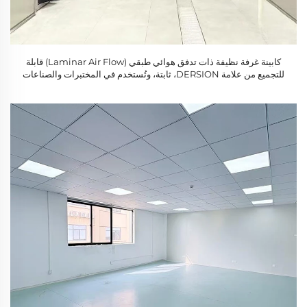
كابينة غرفة نظيفة ذات تدفق هوائي طبقي (Laminar Air Flow) قابلة
للتجميع من علامة DERSION، ثابتة، وتُستخدم في المختبرات والصناعات