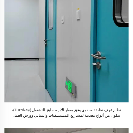
نظام غرف نظيفة وحدوي وفق معيار الآيزو، جاهز للتشغيل (Turnkey)،
يتكون من ألواح معدنية لمشاريع المستشفيات والمباني وورش العمل