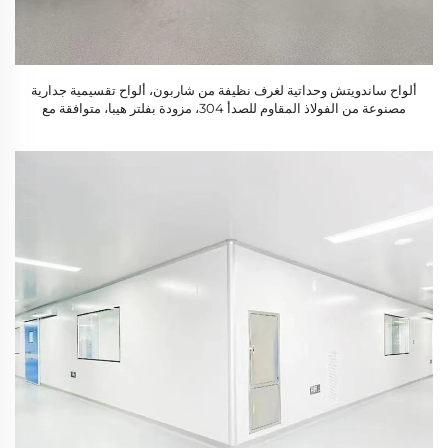
ألواح ساندويتش وحداتية لغرف نظيفة من شاربون، ألواح تقسيمية جدارية
مصنوعة من الفولاذ المقاوم للصدأ 304، مزودة بفلتر هيبا، متوافقة مع
متطلبات الممارسات الجيدة في التصنيع (GMP)، ثابتة الاستخدام، جاهزة
للتشغيل الفوري (Turnkey)