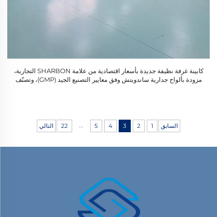
كابينة غرفة نظيفة جديدة بأسعار اقتصادية من علامة SHARBON التجارية،
مزودة بألواح جدارية ساندويتش وفق معايير التصنيع الجيد (GMP)، وتصنّف
ضمن الفئة 10000 الخاصة بالغرف النظيفة المخصصة للأغذية، مع ضمان
لمدة سنة واحدة، وتصميم ثابت
...
السابق
1
2
3
4
5
22
التالي