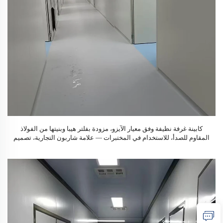
كابينة غرفة نظيفة وفق معيار الآيزو، مزودة بفلتر هيبا وبنيتها من الفولاذ
المقاوم للصدأ، للاستخدام في المختبرات — علامة شاربون التجارية، تصميم
ثابت