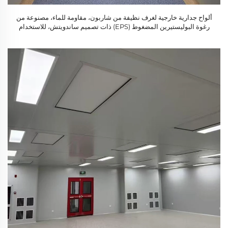
ألواح جدارية خارجية لغرف نظيفة من شاربون، مقاومة للماء، مصنوعة من
رغوة البوليستيرين المضغوط (EPS) ذات تصميم ساندويتش، للاستخدام
في المختبرات والتطبيقات الصناعية، مع ضمان لمدة سنة واحدة