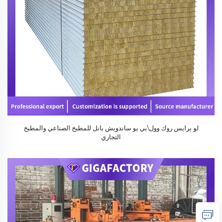
لو برايس روك وول\بي يو ساندويش بانل للمطبخ الصناعي والمطبخ
التجاري