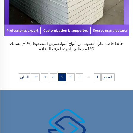
حائط فاصل عازل للصوت من ألواح البوليسترين المضغوط (EPS) بسمك
150 مم عالي الجودة لغرف النظافة
...
السابق
1
5
6
7
8
9
10
التالي