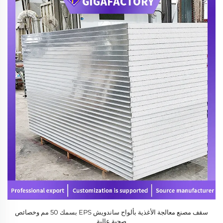
سقف مصنع معالجة الأغذية بألواح ساندويش EPS بسمك 50 مم وخصائص
صحية عالية