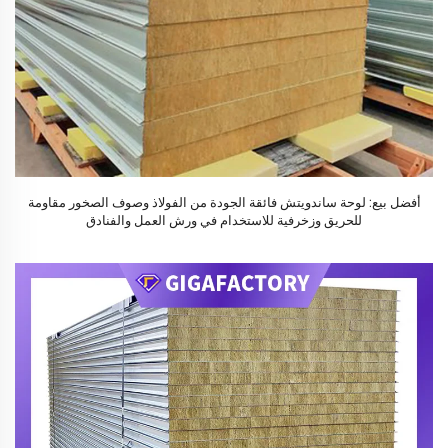
أفضل بيع: لوحة ساندويتش فائقة الجودة من الفولاذ وصوف الصخور مقاومة
للحريق وزخرفية للاستخدام في ورش العمل والفنادق