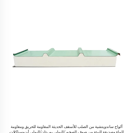
ألواح ساندويتشية من الصلب للأسقف الحديثة المقاومة للحريق ومقاومة
للماء وصديقة للبيئة من صوف الصخور/البولي يوريثان/البولي أيزوسياكلات