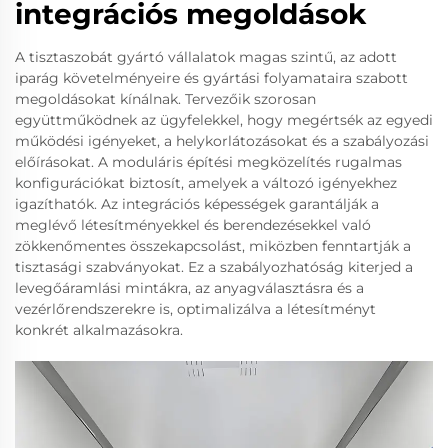
integrációs megoldások
A tisztaszobát gyártó vállalatok magas szintű, az adott
iparág követelményeire és gyártási folyamataira szabott
megoldásokat kínálnak. Tervezőik szorosan
együttműködnek az ügyfelekkel, hogy megértsék az egyedi
működési igényeket, a helykorlátozásokat és a szabályozási
előírásokat. A moduláris építési megközelítés rugalmas
konfigurációkat biztosít, amelyek a változó igényekhez
igazíthatók. Az integrációs képességek garantálják a
meglévő létesítményekkel és berendezésekkel való
zökkenőmentes összekapcsolást, miközben fenntartják a
tisztasági szabványokat. Ez a szabályozhatóság kiterjed a
levegőáramlási mintákra, az anyagválasztásra és a
vezérlőrendszerekre is, optimalizálva a létesítményt
konkrét alkalmazásokra.