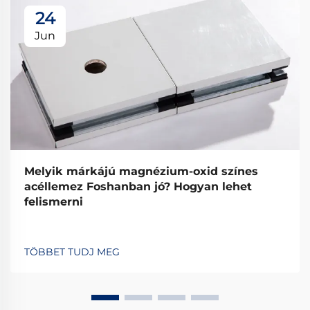
24
Jun
Melyik márkájú magnézium-oxid színes
acéllemez Foshanban jó? Hogyan lehet
felismerni
TÖBBET TUDJ MEG