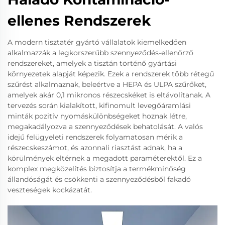
ellenes Rendszerek
A modern tisztatér gyártó vállalatok kiemelkedően
alkalmazzák a legkorszerűbb szennyeződés-ellenőrző
rendszereket, amelyek a tisztán történő gyártási
környezetek alapját képezik. Ezek a rendszerek több rétegű
szűrést alkalmaznak, beleértve a HEPA és ULPA szűrőket,
amelyek akár 0,1 mikronos részecskéket is eltávolítanak. A
tervezés során kialakított, kifinomult levegőáramlási
minták pozitív nyomáskülönbségeket hoznak létre,
megakadályozva a szennyeződések behatolását. A valós
idejű felügyeleti rendszerek folyamatosan mérik a
részecskeszámot, és azonnali riasztást adnak, ha a
körülmények eltérnek a megadott paraméterektől. Ez a
komplex megközelítés biztosítja a termékminőség
állandóságát és csökkenti a szennyeződésből fakadó
veszteségek kockázatát.