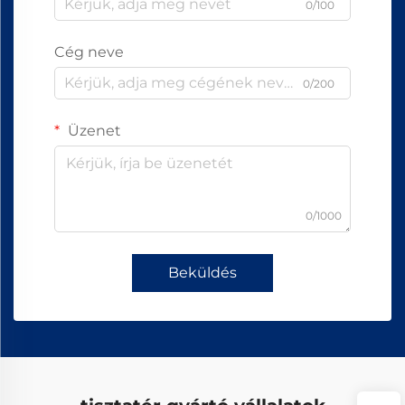
0/100
Cég neve
0/200
Üzenet
0/1000
Beküldés