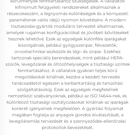
körülmények fenntartásához szükségesek. A vállalatok
kifinomult felügyeleti rendszereket alkalmaznak a
részecskeszám, a légnyomás-különbségek és a környezeti
paraméterek valós idejű nyomon követésére. A modern
tisztaszoba-gyártók moduláris tervezést alkalmaznak,
amelyek rugalmas konfigurációkat és jövőbeli bővítéseket
tesznek lehetővé. Ezek az egységek különféle iparágakat
kiszolgálnak, például gyógyszeripar, félvezetők,
orvostechnikai eszközök és légi- és űripar. Ezekhez
tartoznak speciális berendezések, mint például HEPA-
szűrők, levegőzárak és öltözőhelyiségek a tisztasági szintek
fenntartásához. A vállalatok gyakran teljes körű
megoldásokat kínálnak, kezdve a kezdeti tervezési
tanácsadástól egészen a karbantartásig és tanúsítási
szolgáltatásokig. Ezek az egységek megfelelnek
nemzetközi szabványoknak, például az ISO 14644-nek, és
különböző tisztasági osztályozásokat kínálnak az iparágak
konkrét igényeinek megfelelően. A gyártási folyamat
magában foglalja az anyagok gondos kiválasztását, a
levegőáramlás tervezését és a szennyeződés-ellenőrzési
protokollok bevezetését.