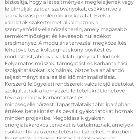
biztosítja, hogy a létesítmények megfeleljenek vagy
felülmúlják az ipari szabványokat, csökkentve a
szabályozási problémák kockázatát. Ezek a
vállalatok szakértelmet alkalmaznak a
szennyeződés-ellenőrzés terén, amely magasabb
termékminőséget és kevesebb hulladékot
eredményez. A moduláris tervezési megközelítés
lehetővé teszi költséghatékony bővítést és
módosítást, ahogy a vállalati igények fejlődnek.
Folyamatos műszaki támogatást és karbantartási
szolgáltatásokat is kínálnak, biztosítva az állandó
teljesítményt és a leállási idő minimalizálását.
Korszerű felügyeleti rendszerek valós idejű adatokat
szolgáltatnak a környezeti feltételekről, lehetővé
téve a proaktív karbantartást és a
minőségellenőrzést. Tapasztalataik több iparágban
értékes betekintést és bevált gyakorlatokat hoznak
minden projektbe. Megoldásaik gyakran
energiatakarékos terveket is tartalmaznak, amelyek
csökkentik az üzemeltetési költségeket, miközben
fenntartják a szigorú tisztasági szabványokat.