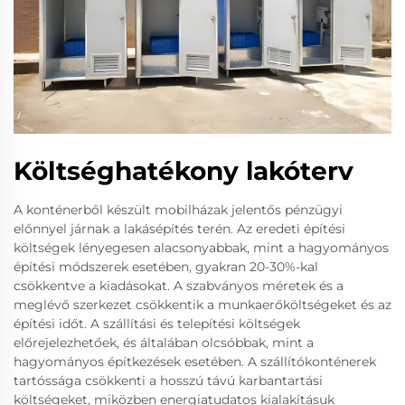
Költséghatékony lakóterv
A konténerből készült mobilházak jelentős pénzügyi
előnnyel járnak a lakásépítés terén. Az eredeti építési
költségek lényegesen alacsonyabbak, mint a hagyományos
építési módszerek esetében, gyakran 20-30%-kal
csökkentve a kiadásokat. A szabványos méretek és a
meglévő szerkezet csökkentik a munkaerőköltségeket és az
építési időt. A szállítási és telepítési költségek
előrejelezhetőek, és általában olcsóbbak, mint a
hagyományos építkezések esetében. A szállítókonténerek
tartóssága csökkenti a hosszú távú karbantartási
költségeket, miközben energiatudatos kialakításuk