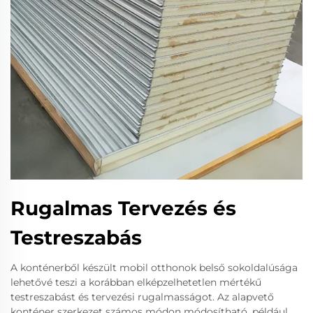
Rugalmas Tervezés és
Testreszabás
A konténerből készült mobil otthonok belső sokoldalúsága
lehetővé teszi a korábban elképzelhetetlen mértékű
testreszabást és tervezési rugalmasságot. Az alapvető
konténer szerkezet számos módon módosítható, például