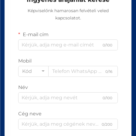
Képviselőnk hamarosan felvételi veled
kapcsolatot.
E-mail cím
0/100
Mobil
Kód
0/16
Név
0/100
Cég neve
0/200