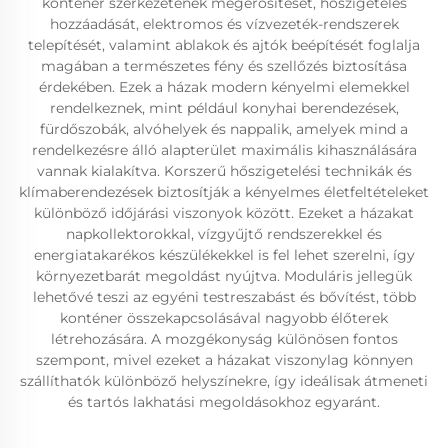
konténer szerkezetének megerősítését, hőszigetelés
hozzáadását, elektromos és vízvezeték-rendszerek
telepítését, valamint ablakok és ajtók beépítését foglalja
magában a természetes fény és szellőzés biztosítása
érdekében. Ezek a házak modern kényelmi elemekkel
rendelkeznek, mint például konyhai berendezések,
fürdőszobák, alvóhelyek és nappalik, amelyek mind a
rendelkezésre álló alapterület maximális kihasználására
vannak kialakítva. Korszerű hőszigetelési technikák és
klímaberendezések biztosítják a kényelmes életfeltételeket
különböző időjárási viszonyok között. Ezeket a házakat
napkollektorokkal, vízgyűjtő rendszerekkel és
energiatakarékos készülékekkel is fel lehet szerelni, így
környezetbarát megoldást nyújtva. Moduláris jellegük
lehetővé teszi az egyéni testreszabást és bővítést, több
konténer összekapcsolásával nagyobb élőterek
létrehozására. A mozgékonyság különösen fontos
szempont, mivel ezeket a házakat viszonylag könnyen
szállíthatók különböző helyszínekre, így ideálisak átmeneti
és tartós lakhatási megoldásokhoz egyaránt.