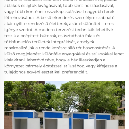
ablakok és ajtók kivágásával, több szint hozzáadásával,
vagy több konténer összekapcsolásával nagyobb terek
létrehozásához. A belső elrendezés személyre szabható,
akár nyílt elrendezésű életterek, akár elkülönített terek
igénye szerint. A modern tervezési technikák lehetővé
teszik a beépített bútorok, csúsztatható falak és
többfunkciós területek integrálását, amelyek
maximalizálják a rendelkezésre álló tér hasznosítását. A
külső megjelenést különféle anyagokkal és stílusokkal lehet
kialakítani, lehetővé téve, hogy a ház illeszkedjen a
környezet bármely építészeti stílusához, vagy kifejezze a
tulajdonos egyéni esztétikai preferenciáit.