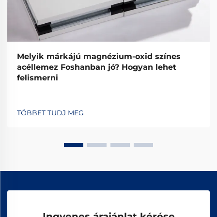
Melyik márkájú magnézium-oxid színes
acéllemez Foshanban jó? Hogyan lehet
felismerni
TÖBBET TUDJ MEG
Ingyenes árajánlat kérése