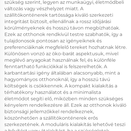
szükség szerint, legyen az munkaügyi, életmódbeli
változás vagy vészhelyzet miatt. A
szállítókonténerek tartóssága kiváló szerkezeti
integritást biztosít, ellenállnak a rossz időjárási
körülményeknek és hosszú távon megbízhatóak.
Ezek az otthonok rendkívül testre szabhatók, így a
tulajdonosok pontosan az igényeiknek és
preferenciáiknak megfelelő tereket hozhatnak létre.
Különösen vonzó az öko-barát aspektusuk, mivel
meglévő anyagokat használnak fel, és különféle
fenntartható funkciókkal is felszerelhetők. A
karbantartási igény általában alacsonyabb, mint a
hagyományos otthonoknál, így a hosszú távú
költségek is csökkennek. A kompakt kialakítás a
térhatékony használatot és a minimalista
életmódot segíti elő, miközben minden szükséges
kényelem rendelkezésre áll. Ezek az otthonok kiváló
biztonsági jellemzőkkel rendelkeznek,
köszönhetően a szállítókonténerek erős
szerkezetének. A moduláris kialakítás lehetővé teszi
a bővítést vagy átalakítást, ha a szükségletek