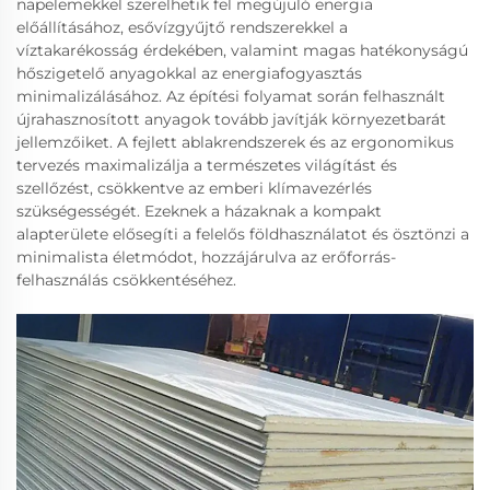
napelemekkel szerelhetik fel megújuló energia
előállításához, esővízgyűjtő rendszerekkel a
víztakarékosság érdekében, valamint magas hatékonyságú
hőszigetelő anyagokkal az energiafogyasztás
minimalizálásához. Az építési folyamat során felhasznált
újrahasznosított anyagok tovább javítják környezetbarát
jellemzőiket. A fejlett ablakrendszerek és az ergonomikus
tervezés maximalizálja a természetes világítást és
szellőzést, csökkentve az emberi klímavezérlés
szükségességét. Ezeknek a házaknak a kompakt
alapterülete elősegíti a felelős földhasználatot és ösztönzi a
minimalista életmódot, hozzájárulva az erőforrás-
felhasználás csökkentéséhez.