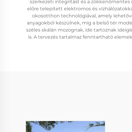
szerkezeti integritást és a zökkenőmentes
előre telepített elektromos és vízhálózatok
okosotthon technológiával, amely lehetővé t
anyagokból készülnek, míg a belső tér moder
széles skálán mozognak, ide tartoznak ideigl
is. A tervezés tartalmaz fenntartható eleme