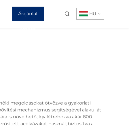
Árajánlat
HU
kérése
rnöki megoldásokat ötvözve a gyakorlati
 bővítési mechanizmus segítségével alakul át
ra is növelhető, így létrehozva akár 800
ősített acélvázakat használ, biztosítva a