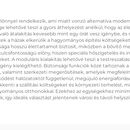
lőnnyel rendelkezik, ami miatt vonzó alternatíva modern
e lehetővé teszi a gyors áthelyezést anélkül, hogy az 
 való átalakítás kevesebb mint egy órát vesz igénybe, és
ek a házak elkerülik a hagyományos építési költségeket,
ssága hosszú élettartamot biztosít, miközben a bővítő
kulcsfontosságú előny, hiszen speciális hőszigetelés és 
eket. A moduláris kialakítás lehetővé teszi a testreszabá
ény kielégíthető. Biztonsági funkciók közé tartoznak a 
k, valamint szerkezeti megerősítések, amelyek megfeleln
űködést hálózatoktól függetlenül, megújuló energiaforr
kkenti a szállítási költségeket és környezeti terhelést, 
yományos otthonokkal. Ezekhez az egységekhez minimáli
k, így ideális választást jelentenek városi és távoli helys