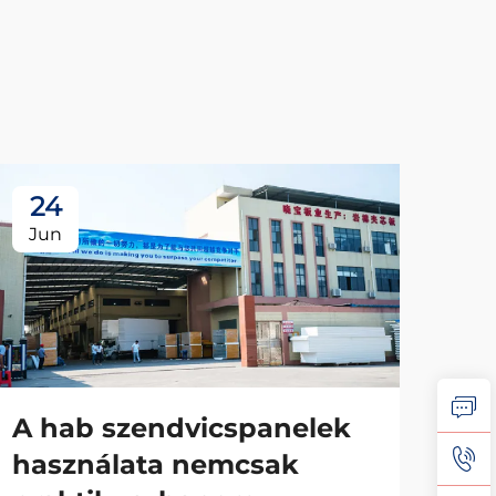
24
2
Jun
Ju
A hab szendvicspanelek
A 
használata nemcsak
sz