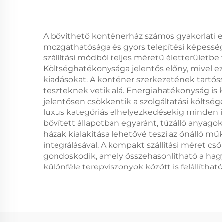
A bővíthető konténerház számos gyakorlati e
mozgathatósága és gyors telepítési képesség
szállítási módból teljes méretű életterületbe
Költséghatékonysága jelentős előny, mivel ez
kiadásokat. A konténer szerkezetének tartó
teszteknek vetik alá. Energiahatékonyság is 
jelentősen csökkentik a szolgáltatási költség
luxus kategóriás elhelyezkedésekig minden ig
bővített állapotban egyaránt, tűzálló anyago
házak kialakítása lehetővé teszi az önálló m
integrálásával. A kompakt szállítási méret csö
gondoskodik, amely összehasonlítható a hag
különféle terepviszonyok között is felállítható