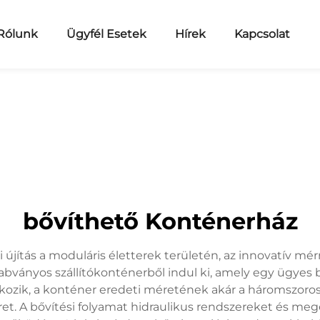
Rólunk
Ügyfél Esetek
Hírek
Kapcsolat
bővíthető Konténerház
 újítás a moduláris életterek területén, az innovatív mé
zabványos szállítókonténerből indul ki, amely egy ügyes
akozik, a konténer eredeti méretének akár a háromszorosá
. A bővítési folyamat hidraulikus rendszereket és meger