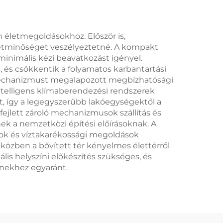
 életmegoldásokhoz. Először is,
életminőséget veszélyeztetné. A kompakt
 minimális kézi beavatkozást igényel.
 és csökkentik a folyamatos karbantartási
 mechanizmust megalapozott megbízhatósági
intelligens klímaberendezési rendszerek
st, így a legegyszerűbb lakóegységektől a
fejlett zároló mechanizmusok szállítás és
ek a nemzetközi építési előírásoknak. A
ások és víztakarékossági megoldások
miközben a bővített tér kényelmes élettérről
s helyszíni előkészítés szükséges, és
zínekhez egyaránt.