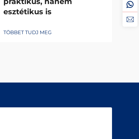
praktikus, hanem
alk
esztétikus is
pr
TÖBBET TUDJ MEG
TÖB