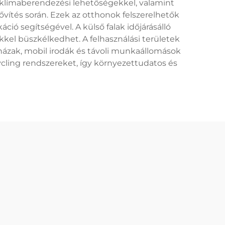
 klímaberendezési lehetőségekkel, valamint
vítés során. Ezek az otthonok felszerelhetők
ció segítségével. A külső falak időjárásálló
kel büszkélkedhet. A felhasználási területek
óházak, mobil irodák és távoli munkaállomások
ycling rendszereket, így környezettudatos és