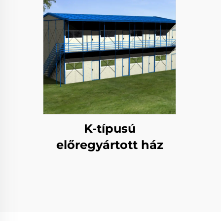
K-típusú
előregyártott ház