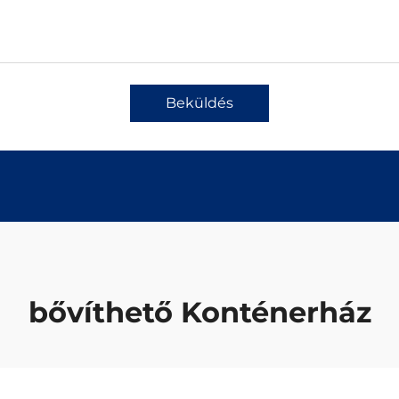
Beküldés
bővíthető Konténerház