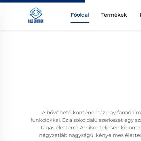
Főoldal
Termékek
A bővíthető konténerház egy forradalmi
funkciókkal. Ez a sokoldalú szerkezet egy s
tágas élettérré. Amikor teljesen kibont
négyzetláb nagyságú, kényelmes életteret