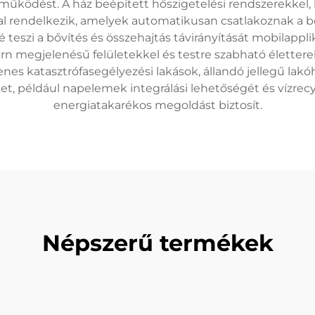
 működést. A ház beépített hőszigetelési rendszerekkel,
kal rendelkezik, amelyek automatikusan csatlakoznak a bő
eszi a bővítés és összehajtás távirányítását mobilappliká
n megjelenésű felületekkel és testre szabható életterek
enes katasztrófasegélyezési lakások, állandó jellegű lak
ket, például napelemek integrálási lehetőségét és vízrec
energiatakarékos megoldást biztosít.
Népszerű termékek