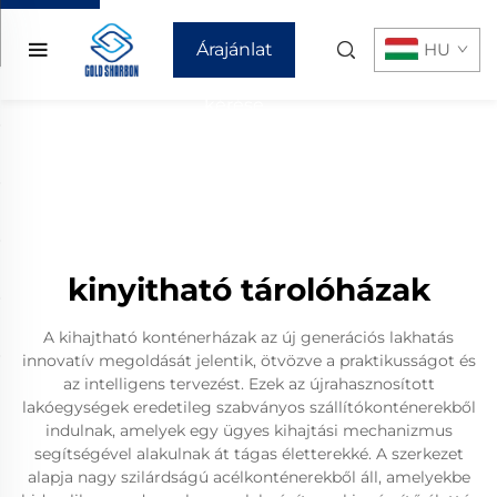
Árajánlat
HU
kérése
kinyitható tárolóházak
A kihajtható konténerházak az új generációs lakhatás
innovatív megoldását jelentik, ötvözve a praktikusságot és
az intelligens tervezést. Ezek az újrahasznosított
lakóegységek eredetileg szabványos szállítókonténerekből
indulnak, amelyek egy ügyes kihajtási mechanizmus
segítségével alakulnak át tágas életterekké. A szerkezet
alapja nagy szilárdságú acélkonténerekből áll, amelyekbe