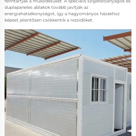
fenntartják a működésüket. A speciális szigetelőanyagok és
duplapaneles ablakok tovább javítják az
energiahatsékonyságot, így a hagyományos házakhoz
képest jelentősen csökkentik a rezsidőket.