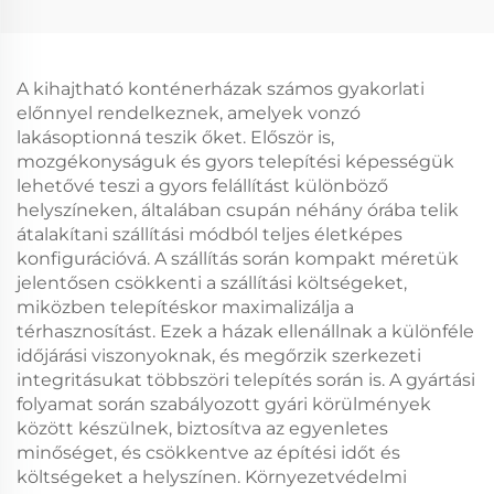
A kihajtható konténerházak számos gyakorlati
előnnyel rendelkeznek, amelyek vonzó
lakásoptionná teszik őket. Először is,
mozgékonyságuk és gyors telepítési képességük
lehetővé teszi a gyors felállítást különböző
helyszíneken, általában csupán néhány órába telik
átalakítani szállítási módból teljes életképes
konfigurációvá. A szállítás során kompakt méretük
jelentősen csökkenti a szállítási költségeket,
miközben telepítéskor maximalizálja a
térhasznosítást. Ezek a házak ellenállnak a különféle
időjárási viszonyoknak, és megőrzik szerkezeti
integritásukat többszöri telepítés során is. A gyártási
folyamat során szabályozott gyári körülmények
között készülnek, biztosítva az egyenletes
minőséget, és csökkentve az építési időt és
költségeket a helyszínen. Környezetvédelmi