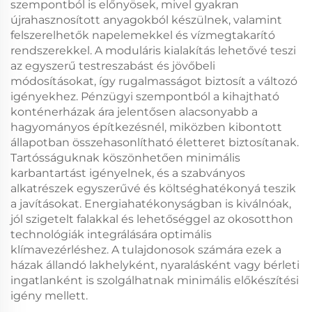
szempontból is előnyösek, mivel gyakran
újrahasznosított anyagokból készülnek, valamint
felszerelhetők napelemekkel és vízmegtakarító
rendszerekkel. A moduláris kialakítás lehetővé teszi
az egyszerű testreszabást és jövőbeli
módosításokat, így rugalmasságot biztosít a változó
igényekhez. Pénzügyi szempontból a kihajtható
konténerházak ára jelentősen alacsonyabb a
hagyományos építkezésnél, miközben kibontott
állapotban összehasonlítható életteret biztosítanak.
Tartósságuknak köszönhetően minimális
karbantartást igényelnek, és a szabványos
alkatrészek egyszerűvé és költséghatékonyá teszik
a javításokat. Energiahatékonyságban is kiválnóak,
jól szigetelt falakkal és lehetőséggel az okosotthon
technológiák integrálására optimális
klímavezérléshez. A tulajdonosok számára ezek a
házak állandó lakhelyként, nyaralásként vagy bérleti
ingatlanként is szolgálhatnak minimális előkészítési
igény mellett.