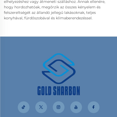
elhelyezéshez vagy átmeneti szálláshoz. Annak ellenére,
hogy hordozhatóak, megőrzik az összes kényelem és
felszereltségét az állandó jellegű lakásoknak, teljes
konyhával, fürdőszobával és klímaberendezéssel.