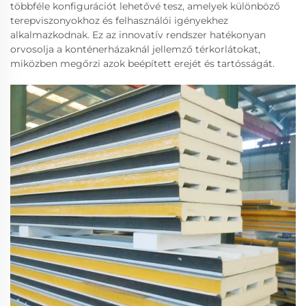
többféle konfigurációt lehetővé tesz, amelyek különböző
terepviszonyokhoz és felhasználói igényekhez
alkalmazkodnak. Ez az innovatív rendszer hatékonyan
orvosolja a konténerházaknál jellemző térkorlátokat,
miközben megőrzi azok beépített erejét és tartósságát.