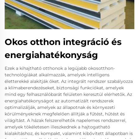
Okos otthon integráció és
energiahatékonyság
Ezek a kihajtható otthonok a legújabb okosotthon-
technológiákat alkalmazzák, amelyek intelligens
életterekké alakítják őket. Az integrált rendszer szabályozza
a klímaberendezéseket, biztonsági funkciókat, amelyek
mind egy felhasználóbarát felületen keresztül elérhetők. Az
energiahatékonyságot az automatizált rendszerek
optimalizálják, amelyek az állapotnak és környezeti
körülményeknek megfelelően állítják a fűtést, hűtést és
világítást. A házak felszerelhetők napelemes rendszerrel,
amelyek tökéletesen illeszkednek a hajtogatható
kialakításhoz, és kompakt, valamint kibővített állapotban is