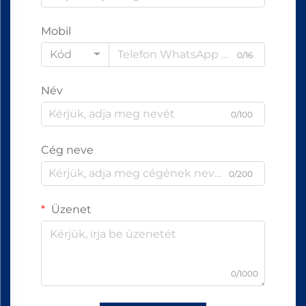
Mobil
Kód
0/16
Név
0/100
Cég neve
0/200
Üzenet
0/1000