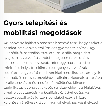
Gyors telepítési és
mobilitási megoldások
Az innovatív hajtható rendszer lehetővé teszi, hogy ezeket a
házakat hatékonyan szállítsák és gyorsan telepítsék, így
különféle felhasználási területeken ideális megoldást
nyújtsanak. A szállítási módból teljesen funkcionális
életteret alakítani kevesebb, mint egy nap alatt lehet,
minimális helyszíni előkészítést igényelve. A házak
beépített kiegyenlítő rendszerekkel rendelkeznek, amelyek
különböző terepviszonyokhoz is alkalmazkodnak, biztosítva
az állékonyságot és megfelelő működést. Minden
szolgáltatás gyorscsatlakozós rendszerekkel lett kialakítva,
amelyek egyszerűsítik a beállítást és áthelyezést. Az
összekapcsolhatóság szempontjából ezek a házak
különösen értékesek távoli munkahelyekhez, vészhelyzeti