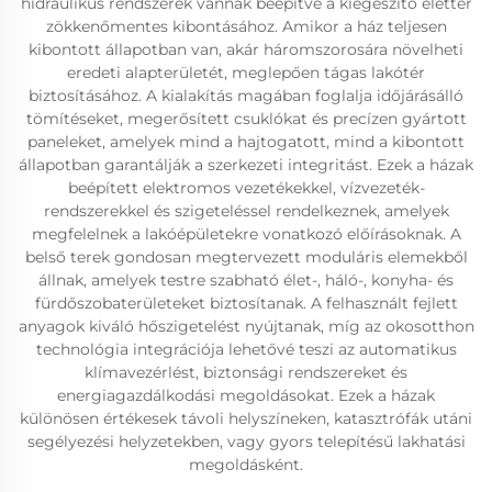
hidraulikus rendszerek vannak beépítve a kiegészítő élettér
zökkenőmentes kibontásához. Amikor a ház teljesen
kibontott állapotban van, akár háromszorosára növelheti
eredeti alapterületét, meglepően tágas lakótér
biztosításához. A kialakítás magában foglalja időjárásálló
tömítéseket, megerősített csuklókat és precízen gyártott
paneleket, amelyek mind a hajtogatott, mind a kibontott
állapotban garantálják a szerkezeti integritást. Ezek a házak
beépített elektromos vezetékekkel, vízvezeték-
rendszerekkel és szigeteléssel rendelkeznek, amelyek
megfelelnek a lakóépületekre vonatkozó előírásoknak. A
belső terek gondosan megtervezett moduláris elemekből
állnak, amelyek testre szabható élet-, háló-, konyha- és
fürdőszobaterületeket biztosítanak. A felhasznált fejlett
anyagok kiváló hőszigetelést nyújtanak, míg az okosotthon
technológia integrációja lehetővé teszi az automatikus
klímavezérlést, biztonsági rendszereket és
energiagazdálkodási megoldásokat. Ezek a házak
különösen értékesek távoli helyszíneken, katasztrófák utáni
segélyezési helyzetekben, vagy gyors telepítésű lakhatási
megoldásként.