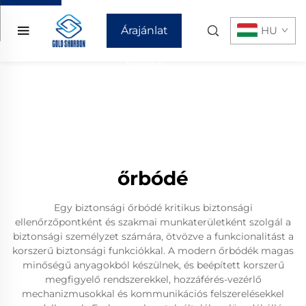
Árajánlat
HU
kérése
őrbódé
Egy biztonsági őrbódé kritikus biztonsági
ellenőrzőpontként és szakmai munkaterületként szolgál a
biztonsági személyzet számára, ötvözve a funkcionalitást a
korszerű biztonsági funkciókkal. A modern őrbódék magas
minőségű anyagokból készülnek, és beépített korszerű
megfigyelő rendszerekkel, hozzáférés-vezérlő
mechanizmusokkal és kommunikációs felszerelésekkel