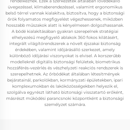
rendelkeznek. Ezek a szerkezetek általában lövedékálló
üvegezéssel, klímaberendezéssel, valamint ergonomikus
belső térrel vannak kialakítva, biztosítva, hogy a biztonsági
őrök folyamatos megfigyelést végezhessenek, miközben
hosszabb műszakok alatt is kényelmesen dolgozhassanak.
A bódé kialakításában gyakran szerepelnek stratégiai
elhelyezésű megfigyelő ablakok 360 fokos kilátásért,
integrált világítórendszerek a növelt éjszakai biztonság
érdekében, valamint időjárásálló szerkezet, amely
különböző időjárási viszonyokat is elvisel. A korszerűbb
modelleknél digitális biztonsági felületek, biometrikus
hozzáférés-vezérlés és vészhelyzeti reakciós rendszerek is
szerepelhetnek. Az őrbódékat általában létesítmények
bejáratainál, parkolókban, kormányzati épületekben, ipari
komplexumokban és lakóközösségekben helyezik el,
szolgálva egyrészt látható biztonsági visszatartó erőként,
másrészt működési parancsnoki központként a biztonsági
személyzet számára.