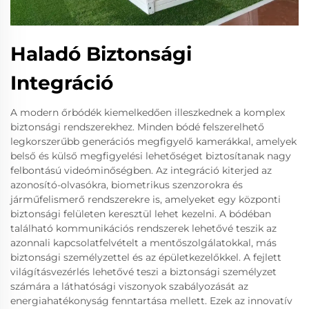
Haladó Biztonsági
Integráció
A modern őrbódék kiemelkedően illeszkednek a komplex
biztonsági rendszerekhez. Minden bódé felszerelhető
legkorszerűbb generációs megfigyelő kamerákkal, amelyek
belső és külső megfigyelési lehetőséget biztosítanak nagy
felbontású videóminőségben. Az integráció kiterjed az
azonosító-olvasókra, biometrikus szenzorokra és
járműfelismerő rendszerekre is, amelyeket egy központi
biztonsági felületen keresztül lehet kezelni. A bódéban
található kommunikációs rendszerek lehetővé teszik az
azonnali kapcsolatfelvételt a mentőszolgálatokkal, más
biztonsági személyzettel és az épületkezelőkkel. A fejlett
világításvezérlés lehetővé teszi a biztonsági személyzet
számára a láthatósági viszonyok szabályozását az
energiahatékonyság fenntartása mellett. Ezek az innovatív