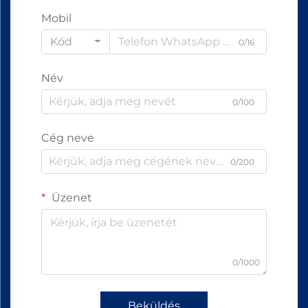
Mobil
Kód
0/16
Név
0/100
Cég neve
0/200
Üzenet
0/1000
Beküldés