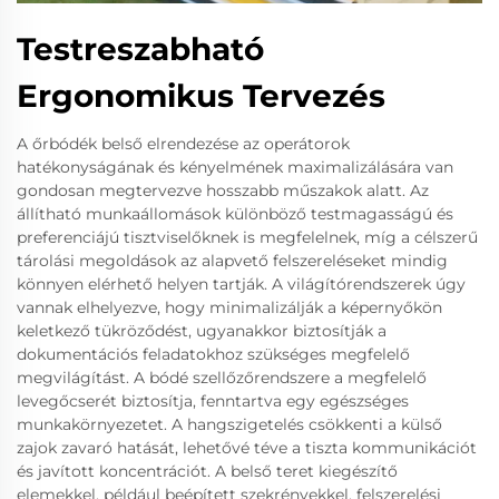
Testreszabható
Ergonomikus Tervezés
A őrbódék belső elrendezése az operátorok
hatékonyságának és kényelmének maximalizálására van
gondosan megtervezve hosszabb műszakok alatt. Az
állítható munkaállomások különböző testmagasságú és
preferenciájú tisztviselőknek is megfelelnek, míg a célszerű
tárolási megoldások az alapvető felszereléseket mindig
könnyen elérhető helyen tartják. A világítórendszerek úgy
vannak elhelyezve, hogy minimalizálják a képernyőkön
keletkező tükröződést, ugyanakkor biztosítják a
dokumentációs feladatokhoz szükséges megfelelő
megvilágítást. A bódé szellőzőrendszere a megfelelő
levegőcserét biztosítja, fenntartva egy egészséges
munkakörnyezetet. A hangszigetelés csökkenti a külső
zajok zavaró hatását, lehetővé téve a tiszta kommunikációt
és javított koncentrációt. A belső teret kiegészítő
elemekkel, például beépített szekrényekkel, felszerelési