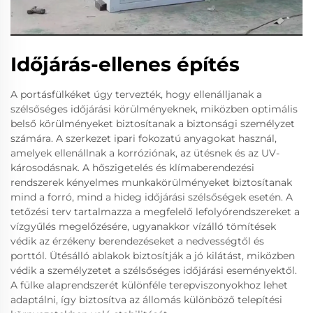
Időjárás-ellenes építés
A portásfülkéket úgy tervezték, hogy ellenálljanak a
szélsőséges időjárási körülményeknek, miközben optimális
belső körülményeket biztosítanak a biztonsági személyzet
számára. A szerkezet ipari fokozatú anyagokat használ,
amelyek ellenállnak a korróziónak, az ütésnek és az UV-
károsodásnak. A hőszigetelés és klímaberendezési
rendszerek kényelmes munkakörülményeket biztosítanak
mind a forró, mind a hideg időjárási szélsőségek esetén. A
tetőzési terv tartalmazza a megfelelő lefolyórendszereket a
vízgyűlés megelőzésére, ugyanakkor vízálló tömítések
védik az érzékeny berendezéseket a nedvességtől és
porttól. Ütésálló ablakok biztosítják a jó kilátást, miközben
védik a személyzetet a szélsőséges időjárási eseményektől.
A fülke alaprendszerét különféle terepviszonyokhoz lehet
adaptálni, így biztosítva az állomás különböző telepítési