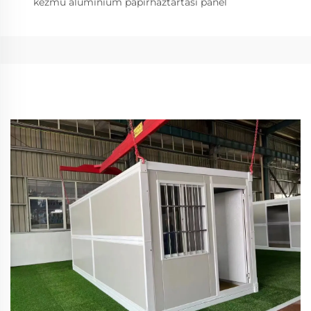
kézmű alumínium papírháztartási panel