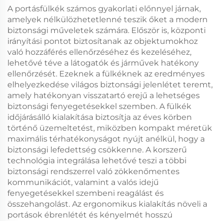
A portásfülkék számos gyakorlati előnnyel járnak,
amelyek nélkülözhetetlenné teszik őket a modern
biztonsági műveletek számára. Először is, központi
irányítási pontot biztosítanak az objektumokhoz
való hozzáférés ellenőrzéséhez és kezeléséhez,
lehetővé téve a látogatók és járművek hatékony
ellenőrzését. Ezeknek a fülkéknek az eredményes
elhelyezkedése világos biztonsági jelenlétet teremt,
amely hatékonyan visszatartó erejű a lehetséges
biztonsági fenyegetésekkel szemben. A fülkék
időjárásálló kialakítása biztosítja az éves körben
történő üzemeltetést, miközben kompakt méretük
maximális térhatékonyságot nyújt anélkül, hogy a
biztonsági lefedettség csökkenne. A korszerű
technológia integrálása lehetővé teszi a többi
biztonsági rendszerrel való zökkenőmentes
kommunikációt, valamint a valós idejű
fenyegetésekkel szembeni reagálást és
összehangolást. Az ergonomikus kialakítás növeli a
portások ébrenlétét és kényelmét hosszú