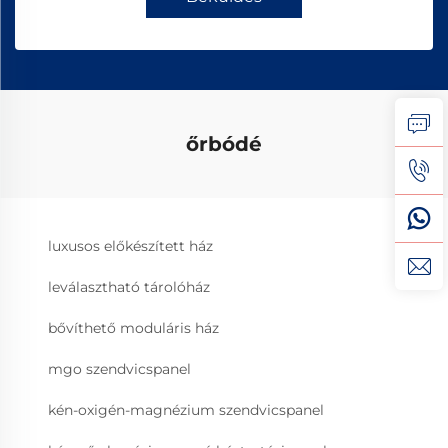
őrbódé
luxusos előkészített ház
leválasztható tárolóház
bővíthető moduláris ház
mgo szendvicspanel
kén-oxigén-magnézium szendvicspanel