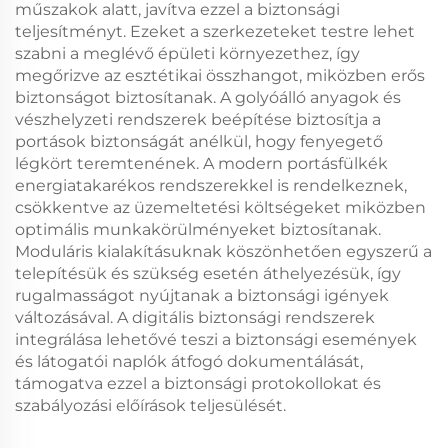
műszakok alatt, javítva ezzel a biztonsági
teljesítményt. Ezeket a szerkezeteket testre lehet
szabni a meglévő épületi környezethez, így
megőrizve az esztétikai összhangot, miközben erős
biztonságot biztosítanak. A golyóálló anyagok és
vészhelyzeti rendszerek beépítése biztosítja a
portások biztonságát anélkül, hogy fenyegető
légkört teremtenének. A modern portásfülkék
energiatakarékos rendszerekkel is rendelkeznek,
csökkentve az üzemeltetési költségeket miközben
optimális munkakörülményeket biztosítanak.
Moduláris kialakításuknak köszönhetően egyszerű a
telepítésük és szükség esetén áthelyezésük, így
rugalmasságot nyújtanak a biztonsági igények
változásával. A digitális biztonsági rendszerek
integrálása lehetővé teszi a biztonsági események
és látogatói naplók átfogó dokumentálását,
támogatva ezzel a biztonsági protokollokat és
szabályozási előírások teljesülését.