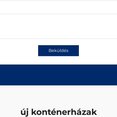
Beküldés
új konténerházak