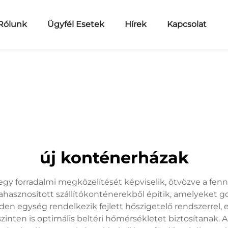
Rólunk
Ügyfél Esetek
Hírek
Kapcsolat
új konténerházak
 forradalmi megközelítését képviselik, ötvözve a fenn
rahasznosított szállítókonténerekből építik, amelyeket 
en egység rendelkezik fejlett hőszigetelő rendszerrel, 
szinten is optimális beltéri hőmérsékletet biztosítana