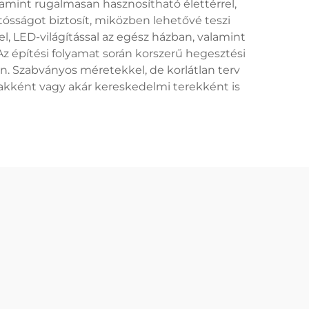
lamint rugalmasan hasznosítható élettérrel,
tósságot biztosít, miközben lehetővé teszi
, LED-világítással az egész házban, valamint
z építési folyamat során korszerű hegesztési
n. Szabványos méretekkel, de korlátlan terv
kként vagy akár kereskedelmi terekként is