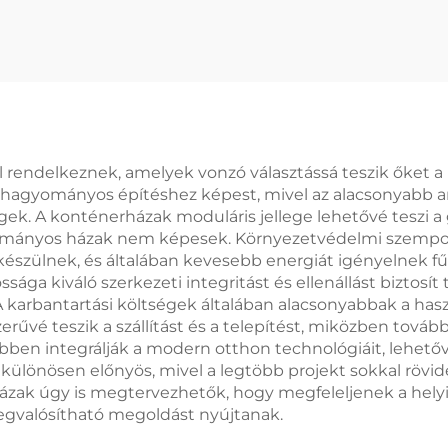
endelkeznek, amelyek vonzó választássá teszik őket a 
a hagyományos építéshez képest, mivel az alacsonyabb a
. A konténerházak moduláris jellege lehetővé teszi a gy
ományos házak nem képesek. Környezetvédelmi szempontb
készülnek, és általában kevesebb energiát igényelnek f
ssága kiváló szerkezeti integritást és ellenállást biztos
karbantartási költségek általában alacsonyabbak a haszná
vé teszik a szállítást és a telepítést, miközben továbbra
en integrálják a modern otthon technológiáit, lehetővé
 különösen előnyös, mivel a legtöbb projekt sokkal rövi
zak úgy is megtervezhetők, hogy megfeleljenek a helyi 
gvalósítható megoldást nyújtanak.