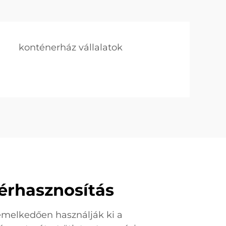
konténerház vállalatok
térhasznosítás
emelkedően használják ki a