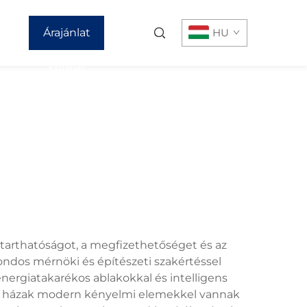
Árajánlat
HU
kérése
tarthatóságot, a megfizethetőséget és az
gondos mérnöki és építészeti szakértéssel
energiatakarékos ablakokkal és intelligens
k. A házak modern kényelmi elemekkel vannak