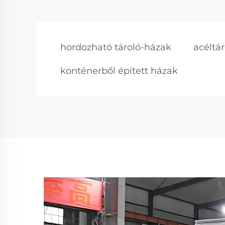
hordozható tároló-házak
acéltá
konténerből épített házak