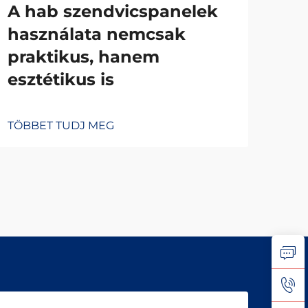
A hab szendvicspanelek
A 
használata nemcsak
sz
praktikus, hanem
alk
esztétikus is
pr
TÖBBET TUDJ MEG
TÖB