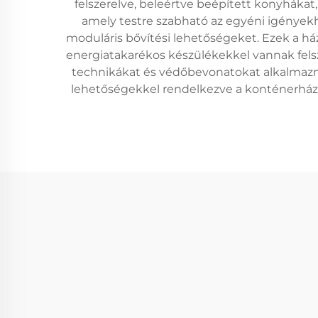
felszerelve, beleértve beépített konyhákat
amely testre szabható az egyéni igényekhe
moduláris bővítési lehetőségeket. Ezek a há
energiatakarékos készülékekkel vannak felsz
technikákat és védőbevonatokat alkalmaznak
lehetőségekkel rendelkezve a konténerház