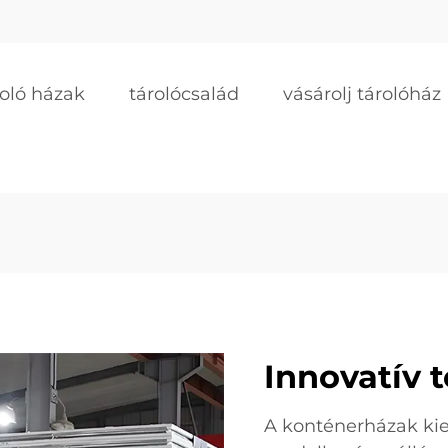
roló házak
tárolócsalád
vásárolj tárolóház
Innovatív 
A konténerházak ki