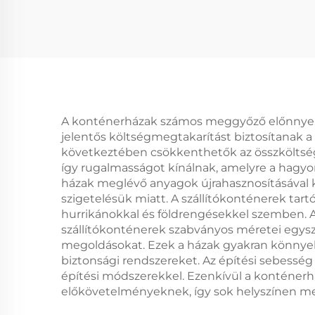
A konténerházak számos meggyőző előnnyel r
jelentős költségmegtakarítást biztosítanak 
következtében csökkenthetők az összköltségek
így rugalmasságot kínálnak, amelyre a hagy
házak meglévő anyagok újrahasznosításával 
szigetelésük miatt. A szállítókonténerek tartó
hurrikánokkal és földrengésekkel szemben. A 
szállítókonténerek szabványos méretei egyszerű
megoldásokat. Ezek a házak gyakran könnyebb
biztonsági rendszereket. Az építési sebesség
építési módszerekkel. Ezenkívül a konténerhá
előkövetelményeknek, így sok helyszínen me