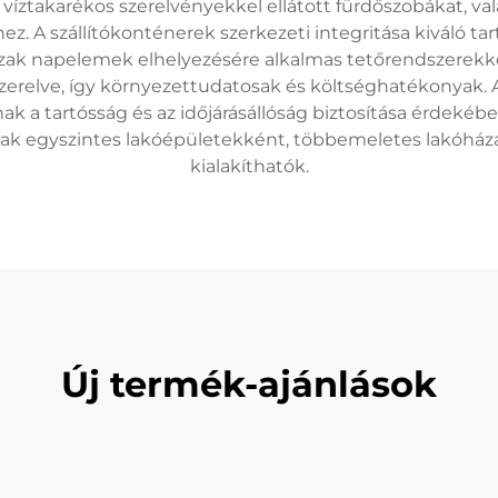
, víztakarékos szerelvényekkel ellátott fürdőszobákat, va
z. A szállítókonténerek szerkezeti integritása kiváló tar
zak napelemek elhelyezésére alkalmas tetőrendszerekkel
erelve, így környezettudatosak és költséghatékonyak. A
 a tartósság és az időjárásállóság biztosítása érdekébe
ak egyszintes lakóépületekként, többemeletes lakóháza
kialakíthatók.
Új termék-ajánlások