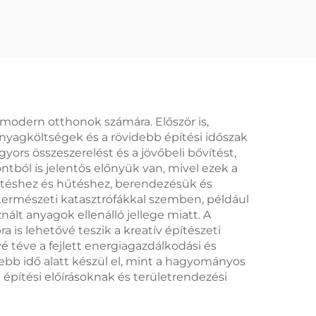
modern otthonok számára. Először is,
nyagköltségek és a rövidebb építési időszak
ors összeszerelést és a jövőbeli bővítést,
ól is jelentős előnyük van, mivel ezek a
űtéshez és hűtéshez, berendezésük és
ít természeti katasztrófákkal szemben, például
lt anyagok ellenálló jellege miatt. A
 is lehetővé teszik a kreatív építészeti
 téve a fejlett energiagazdálkodási és
debb idő alatt készül el, mint a hagyományos
építési előírásoknak és területrendezési