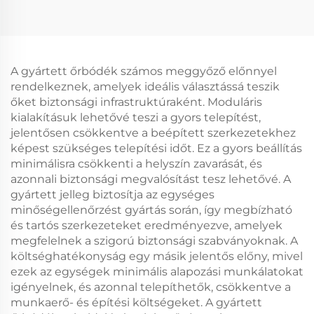
A gyártett őrbódék számos meggyőző előnnyel
rendelkeznek, amelyek ideális választássá teszik
őket biztonsági infrastruktúraként. Moduláris
kialakításuk lehetővé teszi a gyors telepítést,
jelentősen csökkentve a beépített szerkezetekhez
képest szükséges telepítési időt. Ez a gyors beállítás
minimálisra csökkenti a helyszín zavarását, és
azonnali biztonsági megvalósítást tesz lehetővé. A
gyártett jelleg biztosítja az egységes
minőségellenőrzést gyártás során, így megbízható
és tartós szerkezeteket eredményezve, amelyek
megfelelnek a szigorú biztonsági szabványoknak. A
költséghatékonyság egy másik jelentős előny, mivel
ezek az egységek minimális alapozási munkálatokat
igényelnek, és azonnal telepíthetők, csökkentve a
munkaerő- és építési költségeket. A gyártett