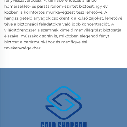
fényvisszaverődést. A klímaberendezés állandó
hőmérséklet- és páratartalom-szintet biztosít, így év
közben is komfortos munkavégzést tesz lehetővé. A
hangszigetelő anyagok csökkentik a külső zajokat, lehetővé
téve a biztonsági feladatokra való jobb koncentrációt. A
világítórendszer a szemnek kímélő megvilágítást biztosítja
éjszakai műszakok során is, miközben elegendő fényt
biztosít a papírmunkához és megfigyelési
tevékenységekhez.