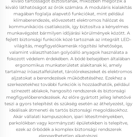
kiváló tartósságot biztosítanak, miközben megőrzik a
kiváló láthatóságot az őrök számára. A moduláris kialakítás
magában foglalja alapvető funkciókat, mint például
klímaberendezés, elővezetett elektromos hálózat és
kommunikációs csatlakozók, így biztosítva a kényelmes
munkavégzést bármilyen időjárási körülmények között. A
fejlett biztonsági funkciók közé tartoznak az integrált LED-
világítás, megfigyelőkamerák rögzítési lehetősége,
valamint választhatóan golyóálló anyagok használata a
fokozott védelem érdekében. A bódé belsejében általában
ergonomikus munkaterületet alakítanak ki, amely
tartalmaz íróasztalfelületet, tárolórekeszeket és elektromos
aljzatokat a berendezések működtetéséhez. Ezekhez a
szerkezetekhez további funkciók is hozzáadhatók, például
színezett ablakok, hangosító rendszerek és biztonsági
megfigyelőberendezések. Az előre gyártott jelleg lehetővé
teszi a gyors telepítést és szükség esetén az áthelyezést, így
ideálisak átmeneti és tartós biztonsági megoldásokhoz.
Akár vállalati kampuszokon, ipari létesítményekben,
parkolókban vagy kormányzati épületekben is telepítve,
ezek az őrbódék a komplex biztonsági rendszerek
elengedhetetlen alkatrészei.