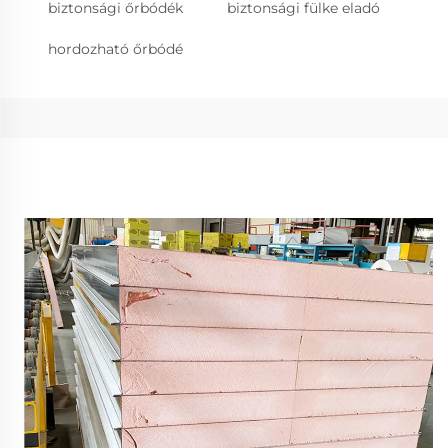
biztonsági őrbódék
biztonsági fülke eladó
hordozható őrbódé