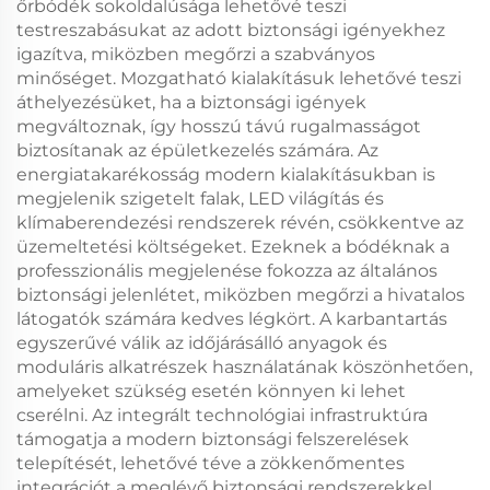
őrbódék sokoldalúsága lehetővé teszi
testreszabásukat az adott biztonsági igényekhez
igazítva, miközben megőrzi a szabványos
minőséget. Mozgatható kialakításuk lehetővé teszi
áthelyezésüket, ha a biztonsági igények
megváltoznak, így hosszú távú rugalmasságot
biztosítanak az épületkezelés számára. Az
energiatakarékosság modern kialakításukban is
megjelenik szigetelt falak, LED világítás és
klímaberendezési rendszerek révén, csökkentve az
üzemeltetési költségeket. Ezeknek a bódéknak a
professzionális megjelenése fokozza az általános
biztonsági jelenlétet, miközben megőrzi a hivatalos
látogatók számára kedves légkört. A karbantartás
egyszerűvé válik az időjárásálló anyagok és
moduláris alkatrészek használatának köszönhetően,
amelyeket szükség esetén könnyen ki lehet
cserélni. Az integrált technológiai infrastruktúra
támogatja a modern biztonsági felszerelések
telepítését, lehetővé téve a zökkenőmentes
integrációt a meglévő biztonsági rendszerekkel.