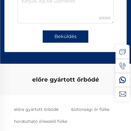
0/1000
Beküldés
előre gyártott őrbódé
előre gyártott őrbódé
biztonsági őr fülke
hordozható őrkezelő fülke