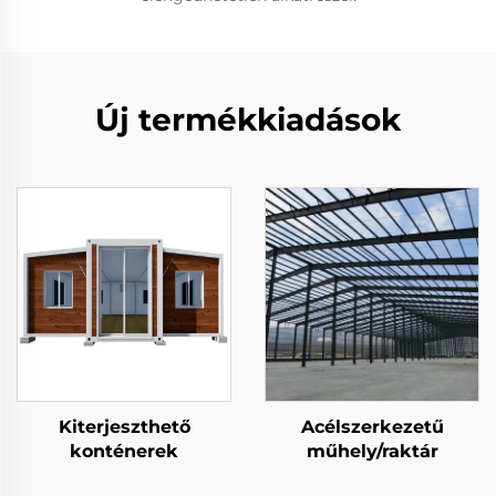
Új termékkiadások
Kiterjeszthető
Acélszerkezetű
konténerek
műhely/raktár