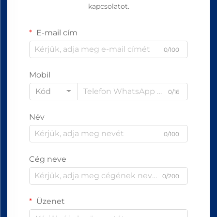
kapcsolatot.
E-mail cím
0/100
Mobil
Kód
0/16
Név
0/100
Cég neve
0/200
Üzenet