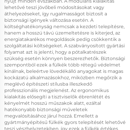
nyújt minden évszakban. A moduláris kialakítás
lehetővé teszi jövőbeli módosításokat vagy
áthelyezéseket, így rugalmasságot biztosít a
biztonsági igények változása esetén. A
költséghatékonyság nemcsak a kezdeti telepítésre,
hanem a hosszú távú üzemeltetésre is kiterjed, az
energiatakarékos megoldások pedig csökkentik a
szolgáltatási költségeket. A szabványosított gyártási
folyamat azt is jelenti, hogy a pótalkatrészek
szükség esetén könnyen beszerezhetők. Biztonsági
szempontból ezek a fülkék több rétegű védelmet
kínálnak, beleértve lövedékálló anyagokat is magas
kockázatú alkalmazásokhoz, miközben megőrzik a
meglévő építészeti stílusba illeszkedő
professzionális megjelenést. Az ergonomikus
kialakítás elősegíti a tisztviselők ébrenlétét és
kényelmét hosszú műszakok alatt, ezáltal
hatékonyabb biztonsági műveletek
megvalósításához járul hozzá. Emellett a
gyártmányépítésű fülkék gyors telepítését lehetővé
teszi vészhelyzetekben, így ezek a fülkék értékes