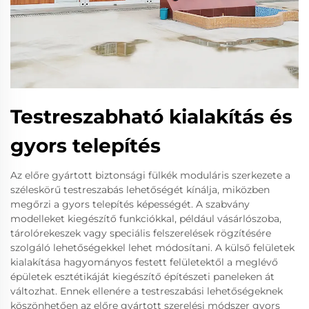
Testreszabható kialakítás és
gyors telepítés
Az előre gyártott biztonsági fülkék moduláris szerkezete a
széleskörű testreszabás lehetőségét kínálja, miközben
megőrzi a gyors telepítés képességét. A szabvány
modelleket kiegészítő funkciókkal, például vásárlószoba,
tárolórekeszek vagy speciális felszerelések rögzítésére
szolgáló lehetőségekkel lehet módosítani. A külső felületek
kialakítása hagyományos festett felületektől a meglévő
épületek esztétikáját kiegészítő építészeti paneleken át
változhat. Ennek ellenére a testreszabási lehetőségeknek
köszönhetően az előre gyártott szerelési módszer gyors