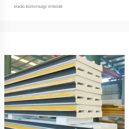
eladó biztonsági őrbódé