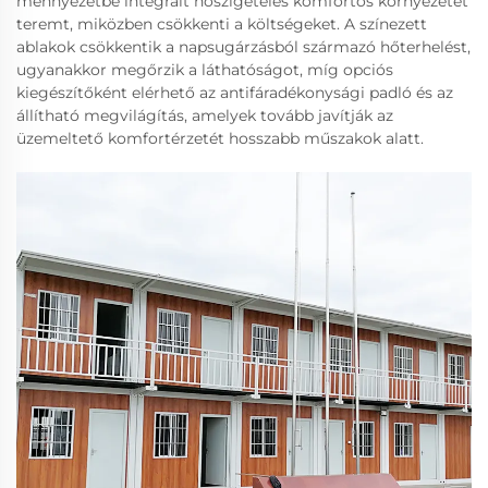
mennyezetbe integrált hőszigetelés komfortos környezetet
teremt, miközben csökkenti a költségeket. A színezett
ablakok csökkentik a napsugárzásból származó hőterhelést,
ugyanakkor megőrzik a láthatóságot, míg opciós
kiegészítőként elérhető az antifáradékonysági padló és az
állítható megvilágítás, amelyek tovább javítják az
üzemeltető komfortérzetét hosszabb műszakok alatt.