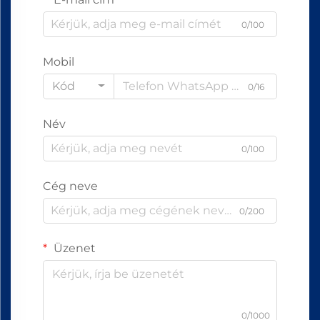
0/100
Mobil
Kód
0/16
Név
0/100
Cég neve
0/200
Üzenet
0/1000