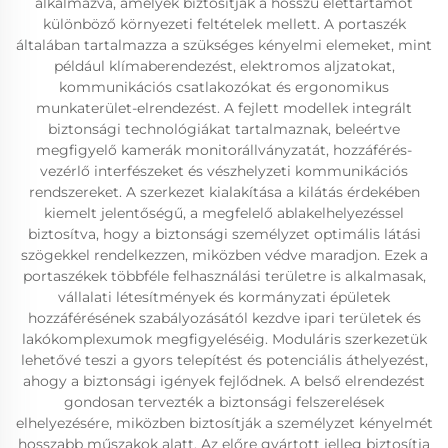
alkalmazva, amelyek biztosítják a hosszú élettartamot
különböző környezeti feltételek mellett. A portaszék
általában tartalmazza a szükséges kényelmi elemeket, mint
például klímaberendezést, elektromos aljzatokat,
kommunikációs csatlakozókat és ergonomikus
munkaterület-elrendezést. A fejlett modellek integrált
biztonsági technológiákat tartalmaznak, beleértve
megfigyelő kamerák monitorállványzatát, hozzáférés-
vezérlő interfészeket és vészhelyzeti kommunikációs
rendszereket. A szerkezet kialakítása a kilátás érdekében
kiemelt jelentőségű, a megfelelő ablakelhelyezéssel
biztosítva, hogy a biztonsági személyzet optimális látási
szögekkel rendelkezzen, miközben védve maradjon. Ezek a
portaszékek többféle felhasználási területre is alkalmasak,
vállalati létesítmények és kormányzati épületek
hozzáférésének szabályozásától kezdve ipari területek és
lakókomplexumok megfigyeléséig. Moduláris szerkezetük
lehetővé teszi a gyors telepítést és potenciális áthelyezést,
ahogy a biztonsági igények fejlődnek. A belső elrendezést
gondosan tervezték a biztonsági felszerelések
elhelyezésére, miközben biztosítják a személyzet kényelmét
hosszabb műszakok alatt. Az előre gyártott jelleg biztosítja