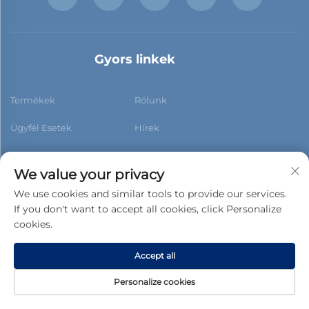
Gyors linkek
Termékek
Rólunk
Ügyfél Esetek
Hírek
Kapcsolat
Blog
We value your privacy
We use cookies and similar tools to provide our services.
If you don't want to accept all cookies, click Personalize
cookies.
Feliratkozás
Accept all
Copyright © 2026 Foshan Xiaobao New Building Materials
Personalize cookies
Co.,ltd. Minden jog fenntartva. -
Adatvédelmi irányelvek