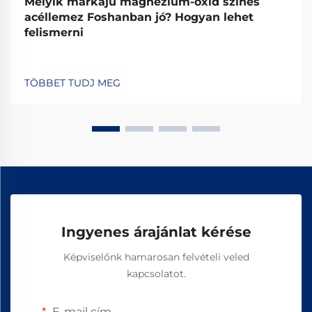
Melyik márkájú magnézium-oxid színes
acéllemez Foshanban jó? Hogyan lehet
felismerni
TÖBBET TUDJ MEG
Ingyenes árajánlat kérése
Képviselőnk hamarosan felvételi veled
kapcsolatot.
E-mail cím