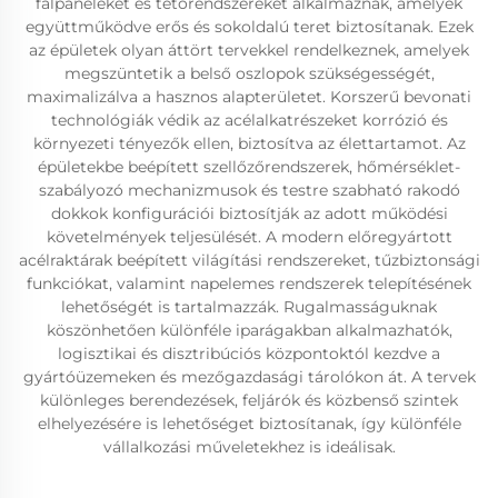
falpaneleket és tetőrendszereket alkalmaznak, amelyek
együttműködve erős és sokoldalú teret biztosítanak. Ezek
az épületek olyan áttört tervekkel rendelkeznek, amelyek
megszüntetik a belső oszlopok szükségességét,
maximalizálva a hasznos alapterületet. Korszerű bevonati
technológiák védik az acélalkatrészeket korrózió és
környezeti tényezők ellen, biztosítva az élettartamot. Az
épületekbe beépített szellőzőrendszerek, hőmérséklet-
szabályozó mechanizmusok és testre szabható rakodó
dokkok konfigurációi biztosítják az adott működési
követelmények teljesülését. A modern előregyártott
acélraktárak beépített világítási rendszereket, tűzbiztonsági
funkciókat, valamint napelemes rendszerek telepítésének
lehetőségét is tartalmazzák. Rugalmasságuknak
köszönhetően különféle iparágakban alkalmazhatók,
logisztikai és disztribúciós központoktól kezdve a
gyártóüzemeken és mezőgazdasági tárolókon át. A tervek
különleges berendezések, feljárók és közbenső szintek
elhelyezésére is lehetőséget biztosítanak, így különféle
vállalkozási műveletekhez is ideálisak.