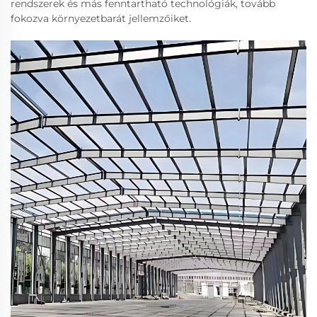
rendszerek és más fenntartható technológiák, tovább
fokozva környezetbarát jellemzőiket.