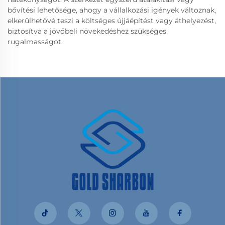
bővítési lehetősége, ahogy a vállalkozási igények változnak,
elkerülhetővé teszi a költséges újjáépítést vagy áthelyezést,
biztosítva a jövőbeli növekedéshez szükséges
rugalmasságot.