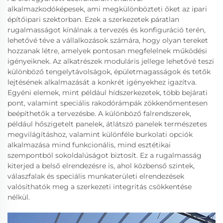
alkalmazkodóképesek, ami megkülönbözteti őket az ipari
építőipari szektorban. Ezek a szerkezetek páratlan
rugalmasságot kínálnak a tervezés és konfiguráció terén,
lehetővé téve a vállalkozások számára, hogy olyan tereket
hozzanak létre, amelyek pontosan megfelelnek működési
igényeiknek. Az alkatrészek moduláris jellege lehetővé teszi
különböző tengelytávolságok, épületmagasságok és tetők
lejtésének alkalmazását a konkrét igényekhez igazítva.
Egyéni elemek, mint például hídszerkezetek, több bejárati
pont, valamint speciális rakodórámpák zökkenőmentesen
beépíthetők a tervezésbe. A különböző falrendszerek,
például hőszigetelt panelek, átlátszó panelek természetes
megvilágításhoz, valamint különféle burkolati opciók
alkalmazása mind funkcionális, mind esztétikai
szempontból sokoldalúságot biztosít. Ez a rugalmasság
kiterjed a belső elrendezésre is, ahol közbenső szintek,
válaszfalak és speciális munkaterületi elrendezések
valósíthatók meg a szerkezeti integritás csökkentése
nélkül.