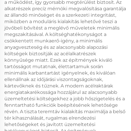
a működést, így gyorsabb megtérülést biztosít. Az
alkatrészek precíz mérnöki megvalósítása garantálja
az állandó minőséget és a szerkezeti integritást,
miközben a moduláris kialakítás lehetővé teszi a
jövőbeli bővítést a meglévő műveletek minimális
megszakításával. A költséghatékonyságot a
csökkentett munkaerő-igény, a minimális
anyagveszteség és az alacsonyabb alapozási
költségek biztosítják az acélalkatrészek
könnyűsége miatt. Ezek az építmények kiváló
tartósságot mutatnak, élettartamuk során
minimális karbantartást igényelnek, és kiválóan
ellenállnak az időjárási viszontagságoknak,
kártevőknek és tűznek. A modern acélraktárak
energiatakarékossága hozzájárul az alacsonyabb
üzemeltetési költségekhez a jobb hőszigetelés és a
fenntartható funkciók beépítésének lehetősége
révén. A tiszta teremtáv kialakítás maximálja a belső
tér kihasználását, rugalmas elrendezési
lehetőségeket és javított üzemeltetési
hatékonyságot biztosít. Az építmények