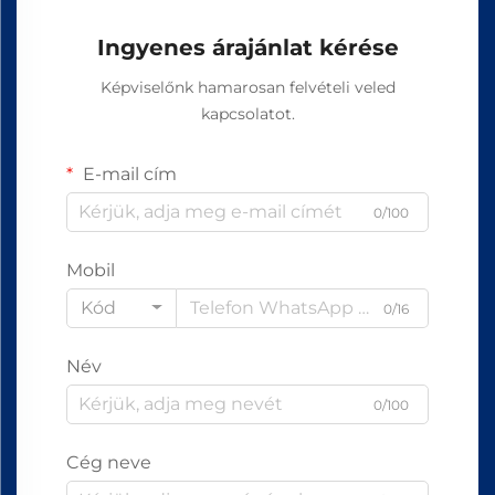
Ingyenes árajánlat kérése
Képviselőnk hamarosan felvételi veled
kapcsolatot.
E-mail cím
0/100
Mobil
Kód
0/16
Név
0/100
Cég neve