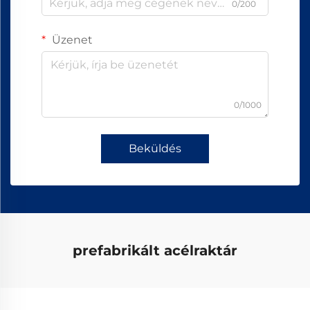
0/200
Üzenet
0/1000
Beküldés
prefabrikált acélraktár