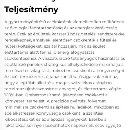
Teljesítmény
A gyártmányépítésű acélraktárak kiemelkedően működnek
az ökológiai fenntarthatóság és az energiatakarékosság
terén. Ezek az épületek korszerű hőszigetelési rendszerekkel
rendelkeznek, amelyek jelentősen csökkentik a fűtési és
hűtési költségeket, ezáltal hozzájárulnak az épület
élettartama alatt fennálló energiafogyasztás
csökkentéséhez. A visszatükröző tetőanyagok használata és
az átlátszó panelek stratégikus elhelyezkedése maximálja a
természetes világítást, miközben csökkenti a hőnyereséget.
Az acél természetes újrahasznosíthatósága, valamint az,
hogy a legtöbb alkatrész magas százalékos arányban
tartalmaz újrahasznosított anyagot, és élettartama végén
100%-ban újrahasznosítható, jelentősen csökkenti a
környezeti terhelést. A precíziós gyártási folyamat
minimálisra csökkenti az építési hulladékot, miközben az
acélalkatrészek könnyűsége csökkenti a szállítási
kibocsátásokat és az alapozási igényeket. Ezekbe a
raktárakba könnyen beépíthetők napelemek, esővízgyűjtő