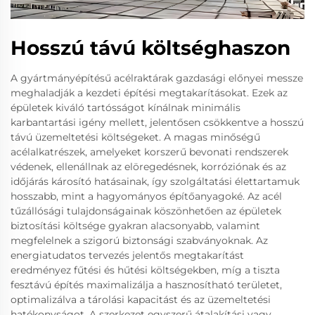
Hosszú távú költséghaszon
A gyártmányépítésű acélraktárak gazdasági előnyei messze
meghaladják a kezdeti építési megtakarításokat. Ezek az
épületek kiváló tartósságot kínálnak minimális
karbantartási igény mellett, jelentősen csökkentve a hosszú
távú üzemeltetési költségeket. A magas minőségű
acélalkatrészek, amelyeket korszerű bevonati rendszerek
védenek, ellenállnak az elöregedésnek, korróziónak és az
időjárás károsító hatásainak, így szolgáltatási élettartamuk
hosszabb, mint a hagyományos építőanyagoké. Az acél
tűzállósági tulajdonságainak köszönhetően az épületek
biztosítási költsége gyakran alacsonyabb, valamint
megfelelnek a szigorú biztonsági szabványoknak. Az
energiatudatos tervezés jelentős megtakarítást
eredményez fűtési és hűtési költségekben, míg a tiszta
fesztávú építés maximalizálja a hasznosítható területet,
optimalizálva a tárolási kapacitást és az üzemeltetési
hatékonyságot. A szerkezet egyszerű átalakítási vagy