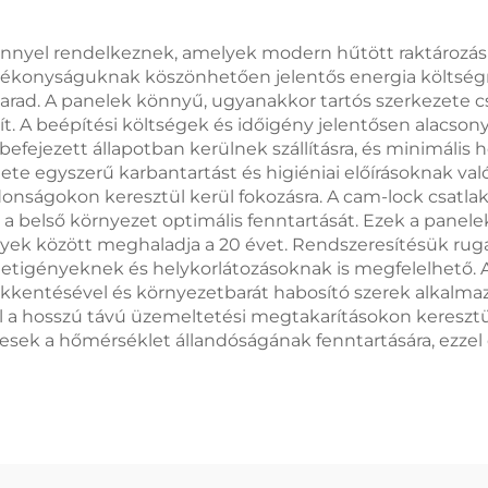
yel rendelkeznek, amelyek modern hűtött raktározási 
i hatékonyságuknak köszönhetően jelentős energia költsé
 marad. A panelek könnyű, ugyanakkor tartós szerkezete c
ít. A beépítési költségek és időigény jelentősen alacs
fejezett állapotban kerülnek szállításra, és minimális h
lete egyszerű karbantartást és higiéniai előírásoknak val
onságokon keresztül kerül fokozásra. A cam-lock csatlakoz
 belső környezet optimális fenntartását. Ezek a panelek
ek között meghaladja a 20 évet. Rendszeresítésük rugal
letigényeknek és helykorlátozásoknak is megfelelhető. 
kkentésével és környezetbarát habosító szerek alkalmaz
 a hosszú távú üzemeltetési megtakarításokon keresztül
sek a hőmérséklet állandóságának fenntartására, ezzel 