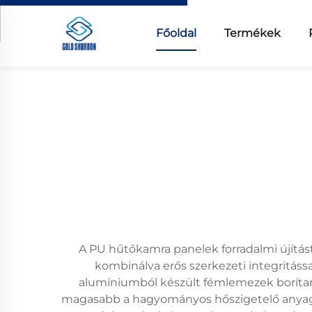
Főoldal
Termékek
A PU hűtőkamra panelek forradalmi újítást
kombinálva erős szerkezeti integritáss
alumíniumból készült fémlemezek borítan
magasabb a hagyományos hőszigetelő anyagok