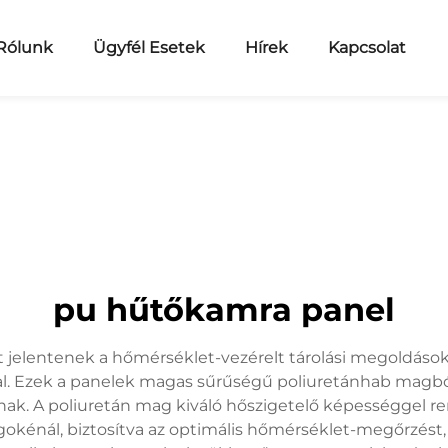
Rólunk
Ügyfél Esetek
Hírek
Kapcsolat
pu hűtőkamra panel
 jelentenek a hőmérséklet-vezérelt tárolási megoldások
al. Ezek a panelek magas sűrűségű poliuretánhab magból
ak. A poliuretán mag kiváló hőszigetelő képességgel r
énál, biztosítva az optimális hőmérséklet-megőrzést, 