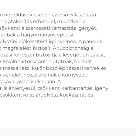
megoldások esetén az első választássá
gmegtakarítás érhető el, miközben a
sökkenti a szerkezeti támasztás igényét,
onyabbak a hagyományos építési
elyszíni előkészítést igényelnek. A panelek
ó megfelelést biztosít. A tűzbiztonság a
ási rendszer biztosítja a levegőtlen zárást,
 kiváló tartósságot mutatnak, becsült
massá teszi különböző építészeti tervek és
A panelek hozzájárulnak a környezeti
ásával gyártásuk során. A
 is érvényesül, csökkent karbantartási igény
csökkentve az áruelvész kockázatát és