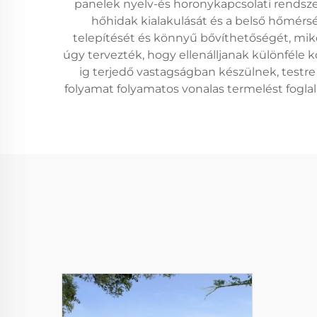
panelek nyelv-és horonykapcsolati rendsz
hőhidak kialakulását és a belső hőmérsé
telepítését és könnyű bővíthetőségét, miköz
úgy tervezték, hogy ellenálljanak különféle 
ig terjedő vastagságban készülnek, testre
folyamat folyamatos vonalas termelést fogla