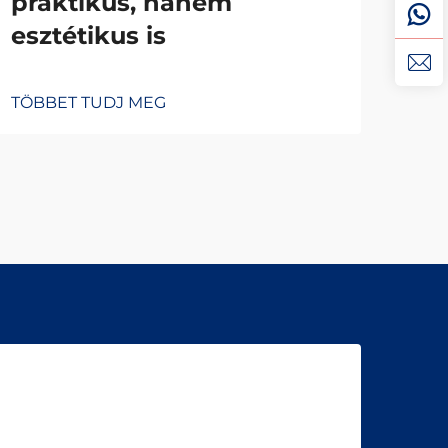
praktikus, hanem
alk
esztétikus is
pr
TÖBBET TUDJ MEG
TÖB