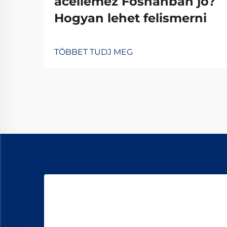
acéllemez Foshanban jó?
Hogyan lehet felismerni
TÖBBET TUDJ MEG