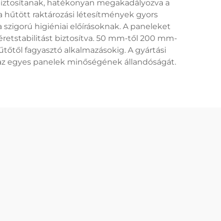
biztosítanak, hatékonyan megakadályozva a
a hűtött raktározási létesítmények gyors
 szigorú higiéniai előírásoknak. A paneleket
éretstabilitást biztosítva. 50 mm-től 200 mm-
tőtől fagyasztó alkalmazásokig. A gyártási
s az egyes panelek minőségének állandóságát.