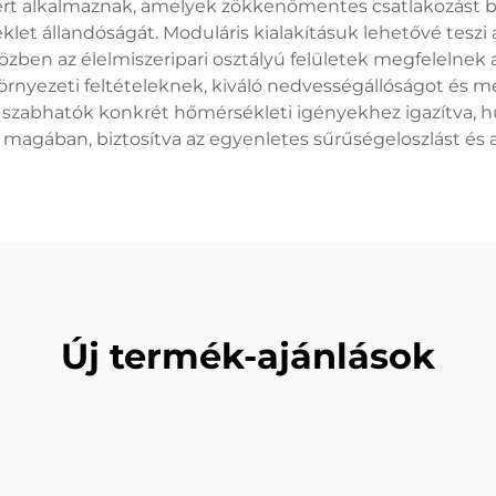
ert alkalmaznak, amelyek zökkenőmentes csatlakozást 
klet állandóságát. Moduláris kialakításuk lehetővé teszi 
ben az élelmiszeripari osztályú felületek megfelelnek a
környezeti feltételeknek, kiváló nedvességállóságot és m
 szabhatók konkrét hőmérsékleti igényekhez igazítva, hű
l magában, biztosítva az egyenletes sűrűségeloszlást é
Új termék-ajánlások