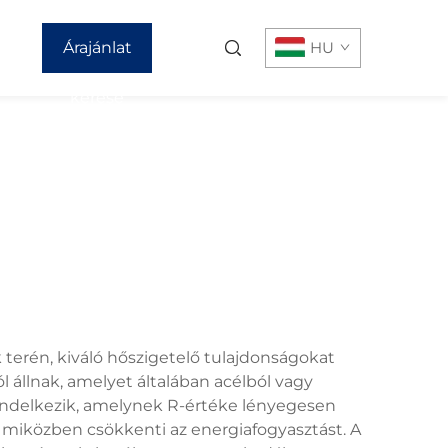
Árajánlat
HU
kérése
 terén, kiváló hőszigetelő tulajdonságokat
 állnak, amelyet általában acélból vagy
endelkezik, amelynek R-értéke lényegesen
miközben csökkenti az energiafogyasztást. A