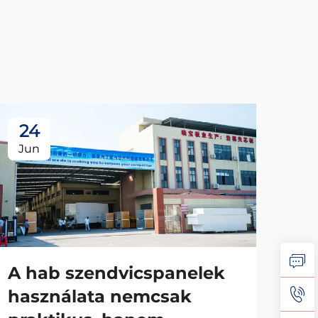
24
2
Jun
Ju
A hab szendvicspanelek
A 
használata nemcsak
sz