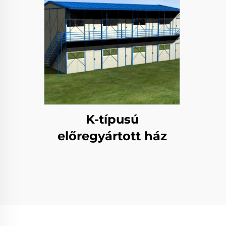
K-típusú
előregyártott ház