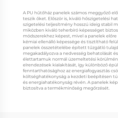
A PU hűtőház panelek számos meggyőző előnn
teszik őket. Először is, kiváló hőszigetelés
szigetelési teljesítmény hosszú ideig stabil
miközben kiváló teherbíró képességet biztos
módszerekhez képest, mivel a panelek előre be
kémiai ellenálló képessége és tisztítható felü
panelek összetételébe épített tűzgátló tulajd
megakadályozva a nedvesség behatolását és a
élettartamuk normál üzemeltetési körülmény
elrendezések kialakítását, így különböző épü
fenntarthatósághoz az energiafogyasztás csö
költséghatékonyság a kezdeti beépítésen túl
és energiahatékonyság révén. A panelek képe
biztosítva a termékminőség megőrzését.