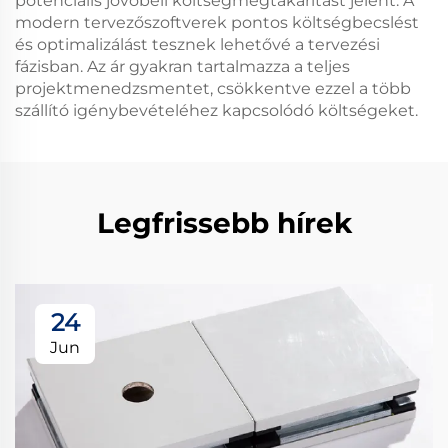
potenciális jövőbeli költségmegtakarítást jelent. A
modern tervezőszoftverek pontos költségbecslést
és optimalizálást tesznek lehetővé a tervezési
fázisban. Az ár gyakran tartalmazza a teljes
projektmenedzsmentet, csökkentve ezzel a több
szállító igénybevételéhez kapcsolódó költségeket.
Legfrissebb hírek
24
Jun