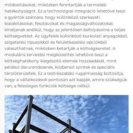
módosításokat, miközben fenntartják a termelési
hatékonyságot. Ez a technológiai integráció lehetővé teszi
a gyártók számára, hogy különböző szerkezeti
kialakításokat, fesztávokat és magasságváltozatokat
kínáljanak anélkül, hogy az jelentősen befolyásolná a teljes
költségvetést. Az ügyfelek különböző burkolati anyagokból,
szigetelési típusokból és felületkezelési opciókból
választhatnak, miközben betartják a költségkeretet. A
moduláris tervezési megközelítés lehetővé teszi a
költséghatékony kiegészítő elemek hozzáadását, mint
például darurendszerek, közbenső szintek és speciális
tárolóterületek. Ez a testreszabási rugalmasság biztosítja,
hogy a vállalkozások pontosan azt kapják, amire szükségük
van, a felesleges funkciók költsége nélkül.