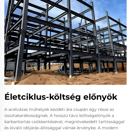
Életciklus-költség előnyök
A acélvázas műhelyek kezdeti ára csupán egy része az
össztakarékosságnak. A hosszú távú költségelőnyök a
karbantartás csökkentésével, megnövekedett tartóssággal
és kiváló időjárás-állósággal válnak érvénybe. A modern