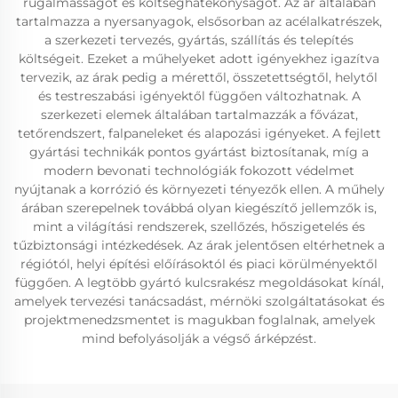
rugalmasságot és költséghatékonyságot. Az ár általában
tartalmazza a nyersanyagok, elsősorban az acélalkatrészek,
a szerkezeti tervezés, gyártás, szállítás és telepítés
költségeit. Ezeket a műhelyeket adott igényekhez igazítva
tervezik, az árak pedig a mérettől, összetettségtől, helytől
és testreszabási igényektől függően változhatnak. A
szerkezeti elemek általában tartalmazzák a fővázat,
tetőrendszert, falpaneleket és alapozási igényeket. A fejlett
gyártási technikák pontos gyártást biztosítanak, míg a
modern bevonati technológiák fokozott védelmet
nyújtanak a korrózió és környezeti tényezők ellen. A műhely
árában szerepelnek továbbá olyan kiegészítő jellemzők is,
mint a világítási rendszerek, szellőzés, hőszigetelés és
tűzbiztonsági intézkedések. Az árak jelentősen eltérhetnek a
régiótól, helyi építési előírásoktól és piaci körülményektől
függően. A legtöbb gyártó kulcsrakész megoldásokat kínál,
amelyek tervezési tanácsadást, mérnöki szolgáltatásokat és
projektmenedzsmentet is magukban foglalnak, amelyek
mind befolyásolják a végső árképzést.