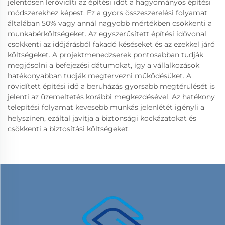
jelentősen lerövidíti az építési időt a hagyományos építési
módszerekhez képest. Ez a gyors összeszerelési folyamat
általában 50% vagy annál nagyobb mértékben csökkenti a
munkabérköltségeket. Az egyszerűsített építési idővonal
csökkenti az időjárásból fakadó késéseket és az ezekkel járó
költségeket. A projektmenedzserek pontosabban tudják
megjósolni a befejezési dátumokat, így a vállalkozások
hatékonyabban tudják megtervezni működésüket. A
rövidített építési idő a beruházás gyorsabb megtérülését is
jelenti az üzemeltetés korábbi megkezdésével. Az hatékony
telepítési folyamat kevesebb munkás jelenlétét igényli a
helyszínen, ezáltal javítja a biztonsági kockázatokat és
csökkenti a biztosítási költségeket.