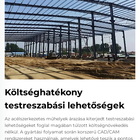
Költséghatékony
testreszabási lehetőségek
Az acélszerkezetes műhelyek árazása kiterjedt testreszabási
lehetőségeket foglal magában túlzott költségnövekedés
nélkül. A gyártási folyamat során korszerű CAD/CAM
rendszereket használnak, amelyek lehetővé teszik a pontos