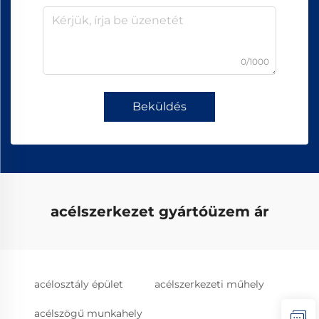
0/1000
Beküldés
acélszerkezet gyártóüzem ár
acélosztály épület
acélszerkezeti műhely
acélszögű munkahely