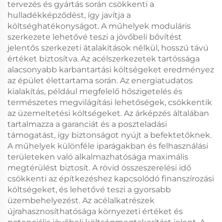
tervezés és gyártás során csökkenti a
hulladékképződést, így javítja a
költséghatékonyságot. A műhelyek moduláris
szerkezete lehetővé teszi a jövőbeli bővítést
jelentős szerkezeti átalakítások nélkül, hosszú távú
értéket biztosítva. Az acélszerkezetek tartóssága
alacsonyabb karbantartási költségeket eredményez
az épület élettartama során. Az energiatudatos
kialakítás, például megfelelő hőszigetelés és
természetes megvilágítási lehetőségek, csökkentik
az üzemeltetési költségeket. Az árképzés általában
tartalmazza a garanciát és a poszteladási
támogatást, így biztonságot nyújt a befektetőknek.
A műhelyek különféle iparágakban és felhasználási
területeken való alkalmazhatósága maximális
megtérülést biztosít. A rövid összeszerelési idő
csökkenti az építkezéshez kapcsolódó finanszírozási
költségeket, és lehetővé teszi a gyorsabb
üzembehelyezést. Az acélalkatrészek
újrahasznosíthatósága környezeti értéket és