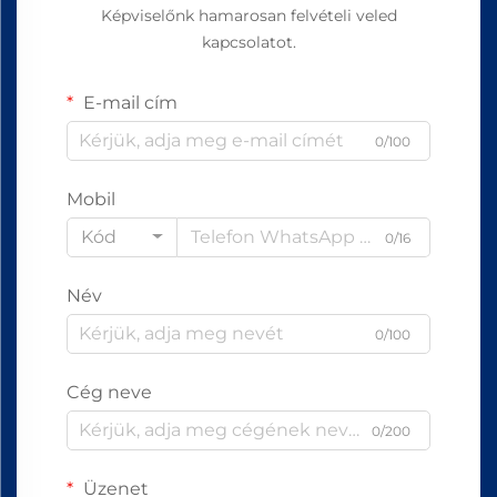
Képviselőnk hamarosan felvételi veled
kapcsolatot.
E-mail cím
0/100
Mobil
Kód
0/16
Név
0/100
Cég neve
0/200
Üzenet