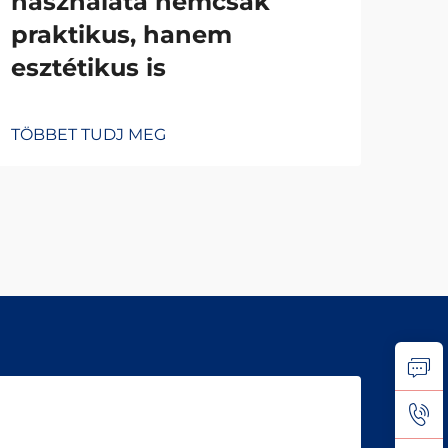
használata nemcsak
sz
praktikus, hanem
alk
esztétikus is
pr
TÖBBET TUDJ MEG
TÖB