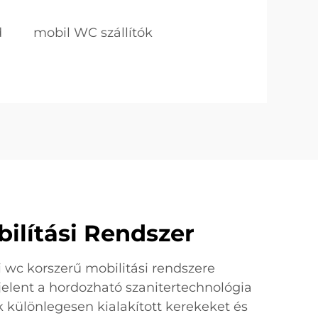
d
mobil WC szállítók
ilítási Rendszer
 wc korszerű mobilitási rendszere
 jelent a hordozható szanitertechnológia
k különlegesen kialakított kerekeket és