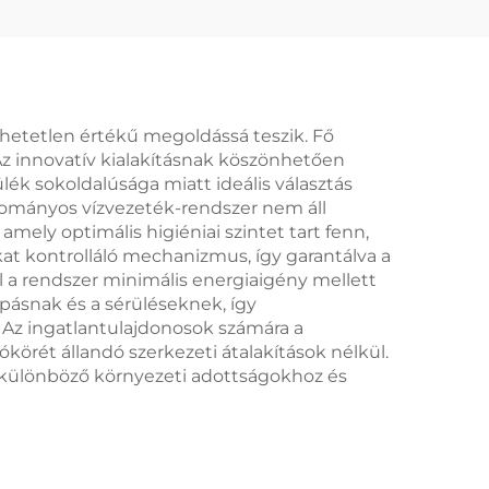
hetetlen értékű megoldássá teszik. Fő
 Az innovatív kialakításnak köszönhetően
ülék sokoldalúsága miatt ideális választás
gyományos vízvezeték-rendszer nem áll
mely optimális higiéniai szintet tart fenn,
okat kontrolláló mechanizmus, így garantálva a
l a rendszer minimális energiaigény mellett
pásnak és a sérüléseknek, így
 Az ingatlantulajdonosok számára a
körét állandó szerkezeti átalakítások nélkül.
i különböző környezeti adottságokhoz és