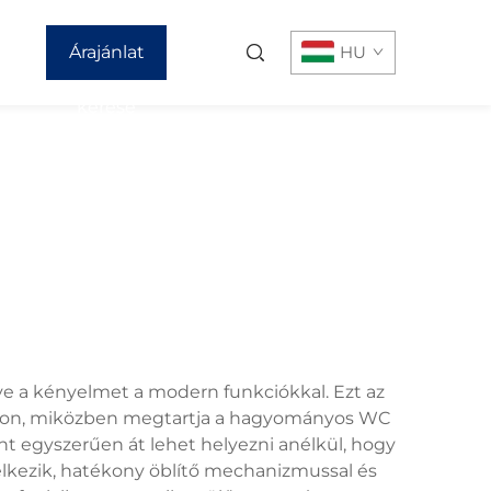
Árajánlat
HU
kérése
ve a kényelmet a modern funkciókkal. Ezt az
sítson, miközben megtartja a hagyományos WC
nt egyszerűen át lehet helyezni anélkül, hogy
delkezik, hatékony öblítő mechanizmussal és