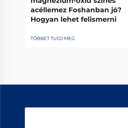
magnézium-oxid színes
acéllemez Foshanban jó?
Hogyan lehet felismerni
TÖBBET TUDJ MEG