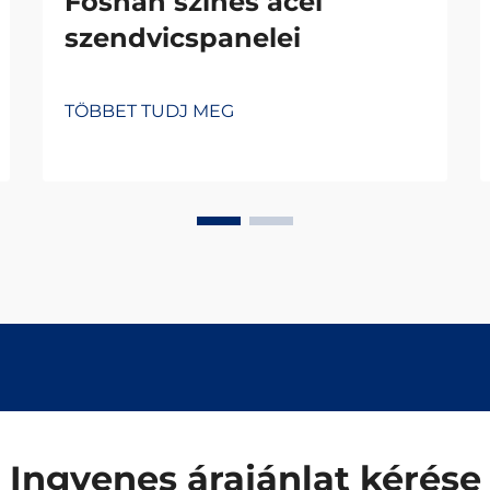
Foshan színes acél
szendvicspanelei
TÖBBET TUDJ MEG
Ingyenes árajánlat kérése