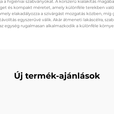
sítja a higiéniai szabványokat. A korszerű kialakítás mag
séget és kompakt méretet, amely különféle terekben való
amely elakadályozza a szivárgást mozgatás közben, míg
volítás egyszerűvé válik. Akár átmeneti lakáscélra, sz
az egység rugalmasan alkalmazkodik a különféle környeze
Új termék-ajánlások