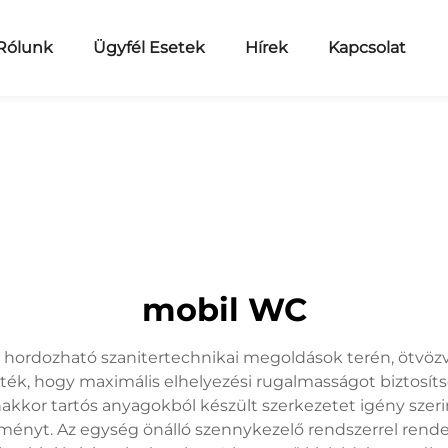
Rólunk
Ügyfél Esetek
Hírek
Kapcsolat
mobil WC
a hordozható szanitertechnikai megoldások terén, ötvöz
ezték, hogy maximális elhelyezési rugalmasságot bizto
akkor tartós anyagokból készült szerkezetet igény szeri
ítményt. Az egység önálló szennykezelő rendszerrel ren