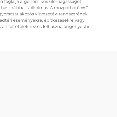
ában foglalja ergonomikus ülőmagasságot,
 használatra is alkalmas. A mozgatható WC
 gyorscsatlakozós vízvezeték-rendszerének
abadtéri eseményekre, építkezésekre vagy
ti feltételekhez és felhasználói igényekhez.