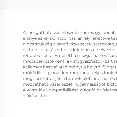
A mozgatható vásárlószék számos gyakorlati 
előnye az kiváló mobilitás, amely lehetővé te
nincs szükség állandó vízvezeték-szerelésre, 
otthoni felújításokhoz, ideiglenes elhelyez
rendelkezésre. Emellett a mozgatható vásárlós
miközben csökkenti a vízfogyasztást. A zárt r
kellemes használati élményt a helytől függet
működik, ugyanakkor megtartja teljes funkció
meghosszabbítják a termék élettartamát és k
mozgatható vásárlószék rugalmasságot biztosí
A készülék kompatibilitása különféle vízforr
előírásokhoz.