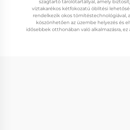
szagtartó tárolótartállyal, amely bizto
víztakarékos kétfokozatú öblítési lehető
rendelkezik okos tömítéstechnológiával, 
köszönhetően az üzembe helyezés és eltá
idősebbek otthonában való alkalmazásra, ez 