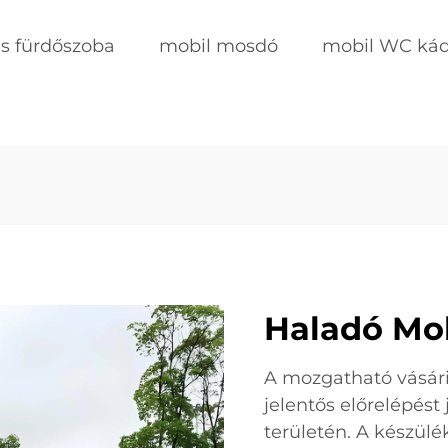
s fürdőszoba
mobil mosdó
mobil WC ká
Haladó Mob
A mozgatható vásári
jelentős előrelépést
területén. A készülé