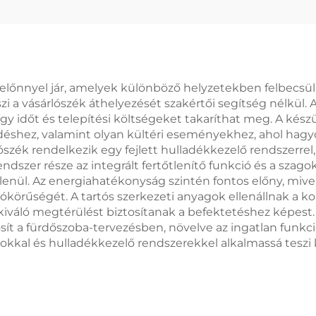
előnnyel jár, amelyek különböző helyzetekben felbecsül
szi a vásárlószék áthelyezését szakértői segítség nélkül.
így időt és telepítési költségeket takaríthat meg. A kész
kedéshez, valamint olyan kültéri eseményekhez, ahol ha
zék rendelkezik egy fejlett hulladékkezelő rendszerrel, a
endszer része az integrált fertőtlenítő funkció és a szag
lenül. Az energiahatékonyság szintén fontos előny, mive
körűségét. A tartós szerkezeti anyagok ellenállnak a ko
iváló megtérülést biztosítanak a befektetéshez képest.
t a fürdőszoba-tervezésben, növelve az ingatlan funkció
ásokkal és hulladékkezelő rendszerekkel alkalmassá tesz