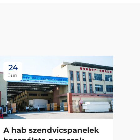
24
2
Jun
Ju
A hab szendvicspanelek
A 