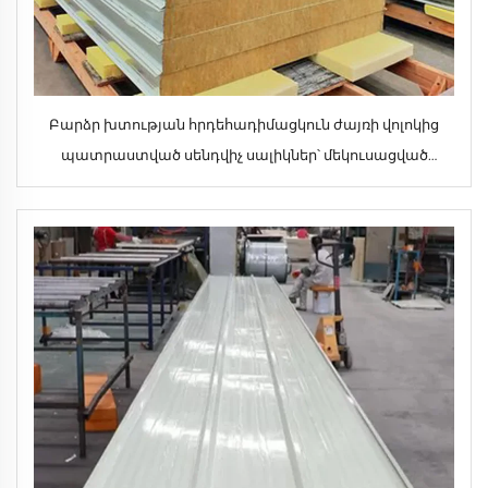
Բարձր խտության հրդեհադիմացկուն ժայռի վոլոկից
պատրաստված սենդվիչ սալիկներ՝ մեկուսացված
արտաքին պատերի նյութեր ընկերությունից
ուղղակիորեն