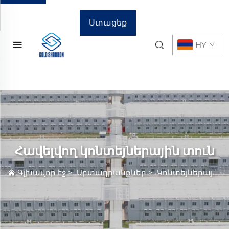
Ստացեք
HY
գնային
առաջարկ
Հավելվող կոնտեյներային տուն
Գլխավոր էջ
>
Արտադրանքներ
>
Կոնտեյներային Տուն