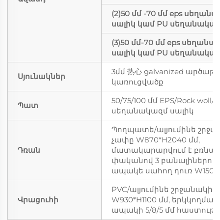
(2)50 մմ -70 մմ eps սեղան
սալիկ կամ PU սեղանակազ
(3)50 մմ-70 մմ eps սեղան
սալիկ կամ PU սեղանակազ
3մմ 热心 galvanized արծա
Սյունակներ
կառուցվածք
50/75/100 մմ EPS/Rock woll/
Պատ
սեղանակազմ սալիկ
Պողպատե/ալյումինե շրջա
չափը W870*H2040 մմ,
Դռան
մատակարարվում է բռնա
փականով 3 բանալիներով,
ապակե սահող դուռ W1500*
PVC/ալյումինե շրջանակից
Վրացուհի
W930*H1100 մմ, երկկողման
ապակի 5/8/5 մմ հաստութ