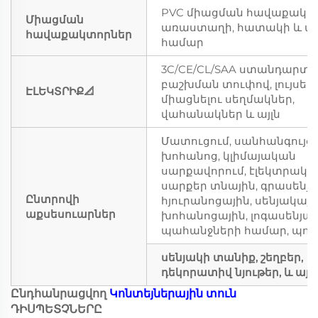
PVC միացման հավաքակտ
Միացման
առաստաղի, հատակի և 
հավաքակտորներ
համար
3C/CE/CL/SAA ստանդարտ,
բաշխման տուփով, լույսեր,
ԷԼԵԿՏՐԻՔ📐
միացնելու սեղմակներ,
վահանակներ և այլն
Մատուցում, սանհանգույց,
խոհանոց, կլիմայական
սարքավորում, էլեկտրակա
սարքեր տնային, գրասենյա
Ընտրովի
հյուրանոցային, սենյակայի
աքսեսուարներ
խոհանոցային, լոգասենյակ
պահանջների համար, պո
սենյակի տանիք, շեղբեր,
դեկորատիվ նյութեր, և այլ
Ընդհանրացվող
Կոնտեյներային տուն
ԴԻՍՊԵՏՉՆԵՐԸ