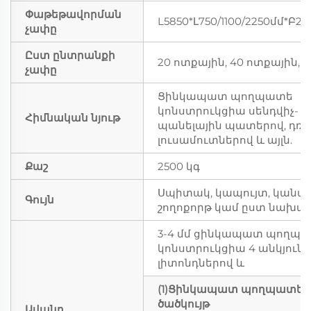
Փաթեթավորման
L5850*Լ750/1100/2250մմ*Բ2
չափը
Ըստ ընտրանքի
20 ոտքային, 40 ոտքային, և ա
չափը
Ցինկապատ պողպատե
կոնստրուկցիա սենդվիչ-
Հիմնական նյութ
պանելային պատերով, դռն
լուսամուտներով և այլն.
Քաշ
2500 կգ
Սպիտակ, կապույտ, կանաչ
Գույն
շողոքորթ կամ ըստ նախա
3-4 մմ ցինկապատ պողպ
կոնստրուկցիա 4 անկյուն
լիտոնդներով և
(1)Ցինկապատ պողպատե 
ծածկույթ
Ավանդ