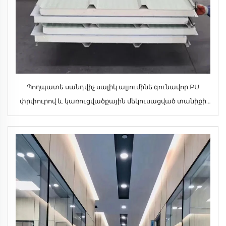
Պողպատե սանդվիչ սալիկ ալյումինե գունավոր PU
փրփուրով և կառուցվածքային մեկուսացված տանիքի
մետաղաթիթեղով՝ ամուր, ոճային սանդվիչ սալիկներ