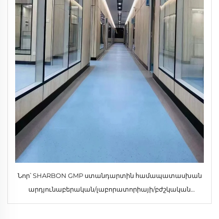
Նոր՝ SHARBON GMP ստանդարտին համապատասխան
արդյունաբերական/լաբորատորիայի/բժշկական
նշանակության չժանգոտվող պողպատից և ապակուց
պատրաստված մաքրման սենյակի պատուհաններ