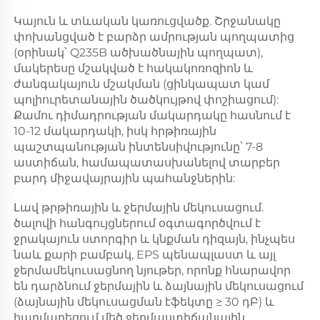
Կայուն և տևական կառուցվածք. Շրջանակը 
փոխանցված է բարձր ամրության պողպատից 
(օրինակ՝ Q235B ածխածնային պողպատ), 
մակերեսը մշակված է հակակոռոզիոն և 
ժանգակայուն մշակման (ցինկապատ կամ 
պոլիուրետանային ծածկույթով փոշիացում): 
Քամու դիմադրության մակարդակը հասնում է 
10-12 մակարդակի, իսկ հրթիռային 
պաշտպանության ինտենսիվությունը՝ 7-8 
աստիճան, համապատասխանելով տարբեր 
բարդ միջավայրային պահանջներին: 
Լավ թրթիռային և ջերմային մեկուսացում. 
ծալովի հանգույցներում օգտագործվում է 
ջրակայուն ստորգիր և կնքման դիզայն, ինչպես 
նաև քարի բամբակ, EPS պենապլաստ և այլ 
ջերմամեկուսացնող նյութեր, որոնք հնարավոր 
են դարձնում ջերմային և ձայնային մեկուսացում 
(ձայնային մեկուսացման էֆեկտը ≥ 30 դԲ) և 
հարմարեցում մեծ ջերմաստիճանային 