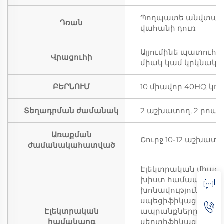
Պողպատե անվտանգո
Դռան
վահանի դուռ
Ալյումինե պատուհա
Վրացուհի
միակ կամ կրկնակ
ԲԵՐՆՈՒՄ
10 միավոր 40HQ կո
Տեղադրման ժամանակ
2 աշխատող, 2 րոպե
Առաքման
Շուրջ 10-12 աշխատ
ժամանակահատված
Էլեկտրական միացո
խիստ համապատաս
խոնավությունից 
սպեցիֆիկացիաների
Էլեկտրական
ապրանքները համա
համակարգ
սերտիֆիկացիային։