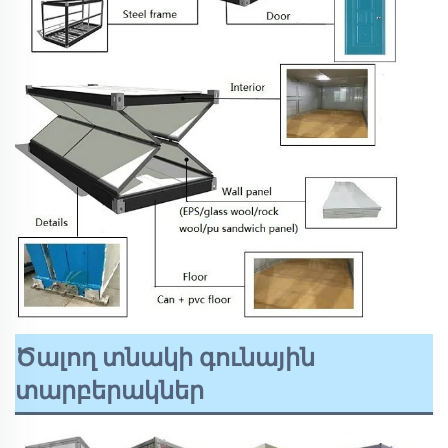
Ծալող տնակի գունային
տարբերակներ