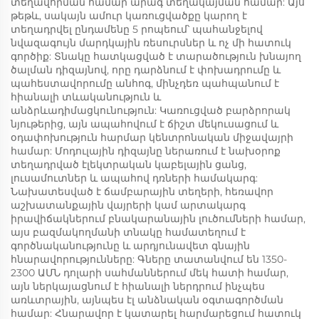
տեղավորման համար արագ տեղակայման համար: Այս
թեթև, սակայն ամուր կառուցվածքը կարող է
տեղադրվել ընդամենը 5 րոպեում՝ պահանջելով
նվազագույն մարդկային ռեսուրսներ և ոչ մի հատուկ
գործիք: Տնակը հատկացված է տարածություն խնայող
ծալման դիզայնով, որը դարձնում է փոխադրումը և
պահեստավորումը անհոգ, մինչդեռ պահպանում է
հիանալի տևականություն և
անձրևադիմացկունություն: Կառուցված բարձրորակ
նյութերից, այն ապահովում է ճիշտ մեկուսացում և
օդափոխություն հարմար կենտրոնական միջավայրի
համար: Մոդուլային դիզայնը ներառում է նախօրոք
տեղադրված էլեկտրական կաբելային ցանց,
լուսամուտներ և ապահով դռների համակարգ:
Նախատեսված է ճամբարային տեղերի, հեռավոր
աշխատանքային վայրերի կամ արտակարգ
իրավիճակներում բնակարանային լուծումների համար,
այս բազմակողմանի տնակը համատեղում է
գործնականությունը և արդյունավետ գնային
հնարավորությունները: Գները տատանվում են 1350-
2300 ԱՄՆ դոլարի սահմաններում մեկ հատի համար,
այն ներկայացնում է հիանալի ներդրում ինչպես
առևտրային, այնպես էլ անձնական օգտագործման
համար: Հնարավոր է կատարել հարմարեցում հատուկ