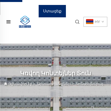
Ստացեք
HY
գնային
առաջարկ
Կռվող Կոնտեյներ Տուն
Գլխավոր էջ
>
Արտադրանքներ
>
Կոնտեյներային Տուն