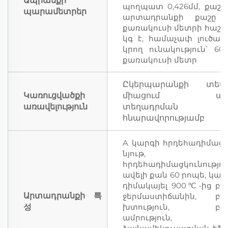
Ապրանքի
պողպատ 0,426մմ, քաշ 8
պարամետրեր
արտադրանքի քաշը 
քառակուսի մետրի հաշվո
կգ է, համաչափ լուծան
կրող ունակություն՝ 60
քառակուսի մետր
Ըկերպարանքի տես
Կառուցվածքի
միացում ար
առավելություն
տեղադրման
հնարավորությամբ
A կարգի հրդեհադիմացկ
նյութ,
հրդեհադիմացկունությու
ավելի քան 60 րոպե, կար
դիմակայել 900℃-ից բա
Արտադրանքի 특
ջերմաստիճանին, բա
성
խտություն, բար
ամրություն,