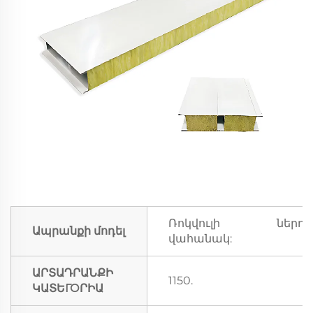
Ռոկվուլի ներդի
Ապրանքի մոդել
վահանակ:
ԱՐՏԱԴՐԱՆՔԻ
1150.
ԿԱՏԵГОՐԻԱ