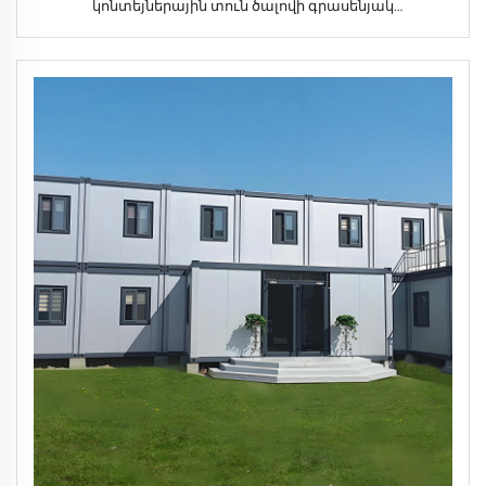
կոնտեյներային տուն ծալովի գրասենյակ
շինարարական հրապարակի համար