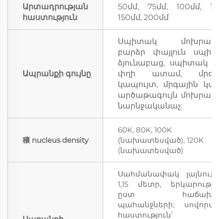
Արտադրության
50մմ, 75մմ, 100մմ, 12
հաստություն
150մմ, 200մմ
Սպիտակ մոխրագու
բարձր փայլուն սպիտ
ձյունաբաց, սպիտակ փ
Ապրանքի գույնը
փղի ատամ, մրգա
կապույտ, մրգային կան
արծաթագույն մոխրագու
նարնջականաչ:
60K, 80K, 100K
穰 nucleus density
(նախատեսված), 120K
(նախատեսված)
Սահմանափակ լայնությո
1,15 մետր, երկարությո
ըստ հաճախոր
պահանջների; սովորա
հաստություն՝ 5