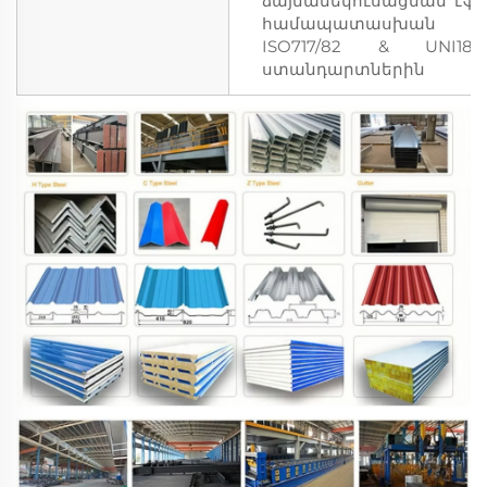
ձայնամեկուսացման էֆե
համապատասխան
ISO717/82 & UNI1827
ստանդարտներին