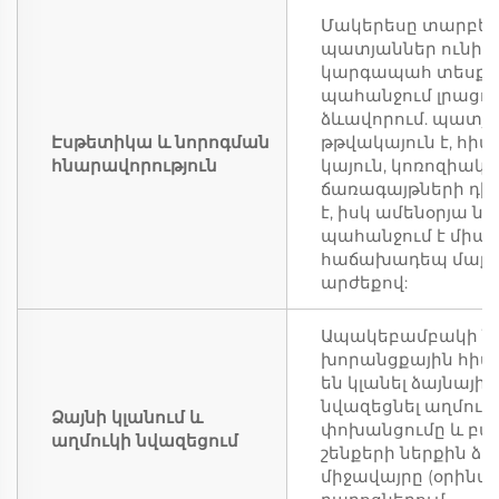
Մակերեսը տարբեր
պատյաններ ունի, 
կարգապահ տեսք, ո
պահանջում լրացու
ձևավորում. պատյ
Էսթետիկա և նորոգման
թթվակայուն է, հիմ
հնարավորություն
կայուն, կոռոզիակա
ճառագայթների դիմ
է, իսկ ամենօրյա ն
պահանջում է միայ
հաճախադեպ մաքր
արժեքով:
Ապակեբամբակի ն
խորանցքային հիմ
են կլանել ձայնային
նվազեցնել աղմուկ
Ձայնի կլանում և
փոխանցումը և բար
աղմուկի նվազեցում
շենքերի ներքին ձա
միջավայրը (օրինակ