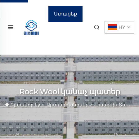
Ստացեք
HY
գնային
առաջարկ
Rock Wool կանաչ պատեր
Գլխավոր էջ
>
Արտադրանքներ
>
Սանդվիչ Տախտ