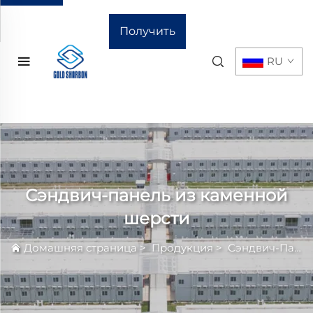
Получить
RU
расчёт
стоимости
Сэндвич-панель из каменной
шерсти
Домашняя страница
>
Продукция
>
Сэндвич-Панель