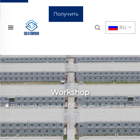
Получить
RU
расчёт
стоимости
Workshop
Домашняя страница
>
Продукция
>
Стальная Конструкция