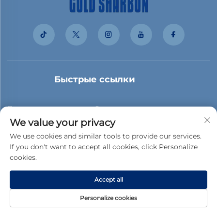
Быстрые ссылки
Продукция
О нас
We value your privacy
Случаи клиентов
Новости
We use cookies and similar tools to provide our services.
If you don't want to accept all cookies, click Personalize
Связаться С Нами
Блог
cookies.
Accept all
Подписаться
Personalize cookies