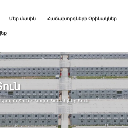
Մեր մասին
Հաճախորդների Օրինակներ
վեք
Տուն
երային Տուն
>
Կռվող Կոնտեյներ Տուն