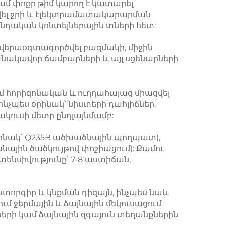
մ փոքր թիմ կարող է կատարել 
վել ջրի և էլեկտրամատակարարման 
նդական կոնտեյներային տների հետ: 
 վերաօգտագործվել բազմակի, միջին 
նակավոր ճամբարների և այլ սցենարների 
 հորիզոնական և ուղղահայաց միացվել 
նչպես օրինակ՝ նիստերի դահլիճներ, 
ակուսի մետր ընդլայնմամբ: 
նակ՝ Q235B ածխածնային պողպատ), 
յին ծածկույթով փոշիացում): Քամու 
նսիվությունը՝ 7-8 աստիճան, 
ստորգիր և կնքման դիզայն, ինչպես նաև 
մ ջերմային և ձայնային մեկուսացում 
(ձայնային մեկուսացման էֆեկտը ≥ 30 դԲ) և հարմարեցում մեծ ջերմաստիճանային տատանումների կամ ձայնային զգայուն տեղանքներին 