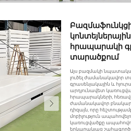
Բազմաֆունկց
կոնտեյներայի
հրապարակի գր
տարածքում
Այս բազմակի նպատակայ
լուծել ժամանակավոր տա
գրասենյակային և հյուր
արդյունավետ կառուցվ
հրապարակների, հեռավ
ժամանակավոր բնակարան
դիզայն, որը հեշտությամ
մոբիլություն ապահովե
կառուցվածքը ապահովու
երկարակյաց շահագործո