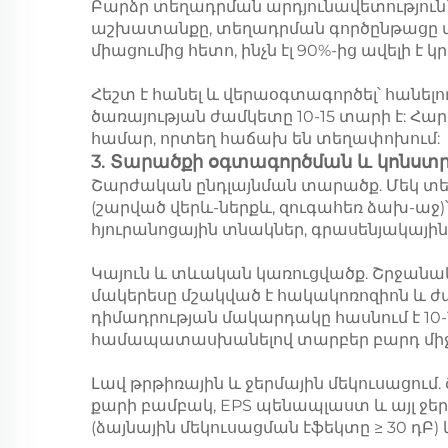
Բարձր տեղադրման արդյունավետություն՝ 
աշխատանքը, տեղադրման գործընթացը տևո
միացումից հետո, ինչն էլ 90%-ից ավել
Հեշտ է հանել և վերաօգտագործել՝ հանելո
ծառայության ժամկետը 10-15 տարի է: Հա
համար, որտեղ հաճախ են տեղափոխում: 
3. Տարածքի օգտագործման և կոնստր
Շարժական ընդլայնման տարածք. Մեկ տե
(շարված վերև-ներքև, զուգահեռ ձախ-աջ)՝
հյուրանոցային տնակներ, գրասենյակային 
Կայուն և տևական կառուցվածք. Շրջանա
մակերեսը մշակված է հակակոռոզիոն և ժ
դիմադրության մակարդակը հասնում է 10-
համապատասխանելով տարբեր բարդ միջ
Լավ թրթիռային և ջերմային մեկուսացում.
քարի բամբակ, EPS պենապլաստ և այլ ջերմ