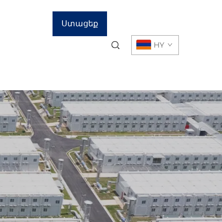
Ստացեք
HY
գնային
առաջարկ