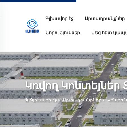
Գլխավոր էջ
Արտադրանքներ
Նորություններ
Մեզ հետ կապ
Կռվող Կոնտեյներ 
Գլխավոր էջ
>
Արտադրանքներ
>
Կոնտեյն