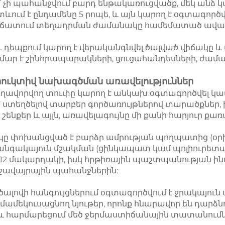
չի պահանջվում բարդ ենթակառուցվածք, մեկ անձ կա
ւմ է ընդամենը 5 րոպե, և այն կարող է օգտագործ
ի է կրճատում տեղադրման ժամանակը համեմատած ավա
ւ դեպքում կարող է վերականգնվել ծալված վիճակը և
րմար է շինհրապարակների, ցուցահանդեսների, ժամա
ուկտիվ նախագծման առավելություններ 
ղավորվող տուփը կարող է անկախ օգտագործվել կամ
 ստեղծելով տարբեր գործառույթներով տարածքներ, ի
շենքեր և այլն, առավելագույնը մի քանի հարյուր քառ
կը փոխանցված է բարձր ամրության պողպատից (օրի
անգակայուն մշակման (ցինկապատ կամ պոլիուրետանա
12 մակարդակի, իսկ հրթիռային պաշտպանության ինտե
ավայրային պահանջներին: 
 ծալովի հանգույցներում օգտագործվում է ջրակայուն 
ամեկուսացնող նյութեր, որոնք հնարավոր են դարձնու