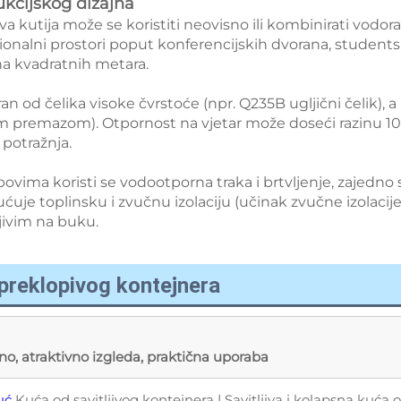
ukcijskog dizajna 
jiva kutija može se koristiti neovisno ili kombinirati vodor
unkcionalni prostori poput konferencijskih dvorana, studentsk
a kvadratnih metara. 
aran od čelika visoke čvrstoće (npr. Q235B ugljični čelik), a
m premazom). Otpornost na vjetar može doseći razinu 10-12,
potražnja. 
lobovima koristi se vodootporna traka i brtvljenje, zajedn
ćuje toplinsku i zvučnu izolaciju (učinak zvučne izolacije
jivim na buku. 
 preklopivog kontejnera
etno, atraktivno izgleda, praktična uporaba
kuć
Kuća od savitljivog kontejnera | Savitljiva i kolapsna kuća