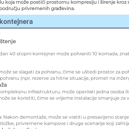
 koja može postići prostornu kompresiju i širenje kroz s
i u području privremenih građevina.
-kontejnera
ištenje 
dan 40 stopni kontejner može pohraniti 10 komada, znatn
može se slagati za pohranu, čime se uštedi prostor za poh
hranu (npr. rezerve za hitne situacije, promet na inženje
aža 
 kompleksnu infrastrukturu, može operirati jedna osoba ili
ože se koristiti, čime se vrijeme instalacije smanjuje za 
akon demontaže, može se vratiti u presavijeno stanje i 
, izložbe, privremene kampove i druge scenarije koji zahti