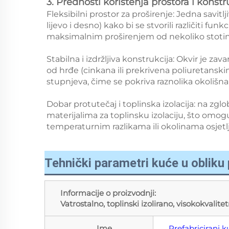
3. Prednosti korištenja prostora i konstr
Fleksibilni prostor za proširenje: Jedna savitl
lijevo i desno) kako bi se stvorili različiti f
maksimalnim proširenjem od nekoliko stotin
Stabilna i izdržljiva konstrukcija: Okvir je zav
od hrđe (cinkana ili prekrivena poliuretanski
stupnjeva, čime se pokriva raznolika okolišna 
Dobar protutečaj i toplinska izolacija: na zg
materijalima za toplinsku izolaciju, što omogu
temperaturnim razlikama ili okolinama osjetl
Tehnički parametri kuće u obliku
Informacije o proizvodnji:
Vatrostalno, toplinski izolirano, visokokvalit
Ime
Prefabricirani 