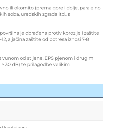
avno ili okomito (prema gore i dolje, paralelno 
ih soba, uredskih zgrada itd., s 
 površina je obrađena protiv korozije i zaštite 
 a jačina zaštite od potresa iznosi 7-8 
o s vunom od stijene, EPS pjenom i drugim 
 ≥ 30 dB) te prilagodbe velikim 
 od kontejnera