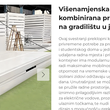
Višenamjenska
kombinirana pro
na gradilištu u
Ovaj svestranji preklopni 
privremene potrebe za pro
i studentskog doma u jednoj
udaljena radna mjesta i p
kontejner ima modularnu kon
radi maksimalne mobilnosti
otpornost na vremenske u
izolirani zidovi održavaj
dana. Unutrašnjost se mož
se pružile radne prostorije,
iznimno prilagodljivim raz
za električne vodove, proz
ulaznim točkama, te nudi 
dizajn s mogućnošću prekl