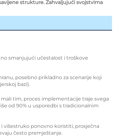
avijene strukture. Zahvaljujući svojstvima
o smanjujući učestalost i troškove 
ranu, posebno prikladno za scenarije koji 
rskoj bazi). 
 mali tim, proces implementacije traje svega 
više od 90% u usporedbi s tradicionalnim 
višestruko ponovno koristiti, prosječna 
jevaju često premještanje. 