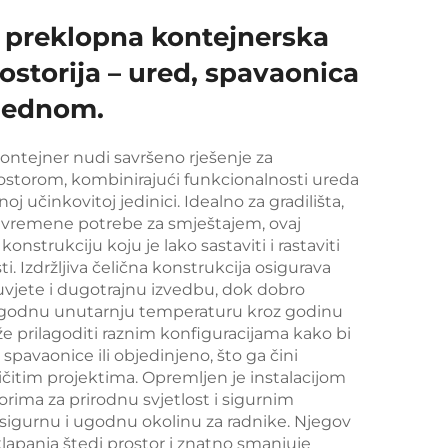
 preklopna kontejnerska
storija – ured, spavaonica
 jednom.
kontejner nudi savršeno rješenje za
storom, kombinirajući funkcionalnosti ureda
 učinkovitoj jedinici. Idealno za gradilišta,
rivremene potrebe za smještajem, ovaj
strukciju koju je lako sastaviti i rastaviti
. Izdržljiva čelična konstrukcija osigurava
vjete i dugotrajnu izvedbu, dok dobro
u ugodnu unutarnju temperaturu kroz godinu
e prilagoditi raznim konfiguracijama kako bi
 spavaonice ili objedinjeno, što ga čini
ličitim projektima. Opremljen je instalacijom
orima za prirodnu svjetlost i sigurnim
sigurnu i ugodnu okolinu za radnike. Njegov
apanja štedi prostor i znatno smanjuje