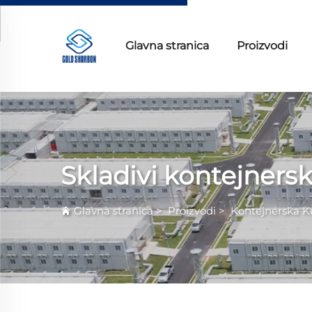
Glavna stranica
Proizvodi
Skladivi kontejnersk
Glavna stranica
>
Proizvodi
>
Kontejnerska K