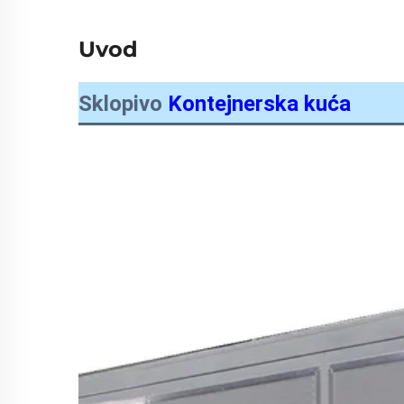
Uvod
Sklopivo
Kontejnerska kuća