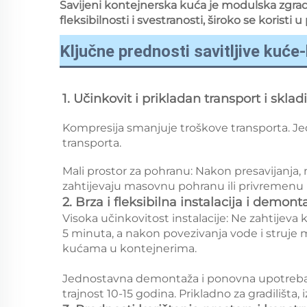
Savijeni kontejnerska kuća je modulska zgradu
fleksibilnosti i svestranosti, široko se korist
Ključne prednosti savitljive kuće
1. Učinkovit i prikladan transport i sklad
Kompresija smanjuje troškove transporta. Je
transporta. 
Mali prostor za pohranu: Nakon presavijanja, 
zahtijevaju masovnu pohranu ili privremenu po
2. Brza i fleksibilna instalacija i demont
Visoka učinkovitost instalacije: Ne zahtijeva
5 minuta, a nakon povezivanja vode i struje m
kućama u kontejnerima. 
Jednostavna demontaža i ponovna upotreba: N
trajnost 10-15 godina. Prikladno za gradilišta