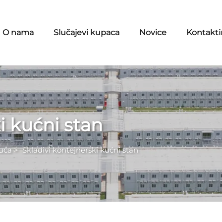
O nama
Slučajevi kupaca
Novice
Kontaktir
i kućni stan
uća
>
Skladivi kontejnerski kućni stan