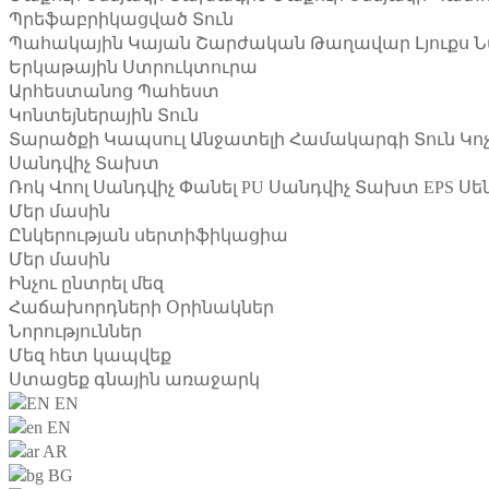
Պրեֆաբրիկացված Տուն
Պահակային Կայան
Շարժական Թաղավար
Լյուքս
Երկաթային Ստրուկտուրա
Արհեստանոց
Պահեստ
Կոնտեյներային Տուն
Տարածքի Կապսուլ
Անջատելի Համակարգի Տուն
Կո
Սանդվիչ Տախտ
Ռոկ Վոոլ Սանդվիչ Փանել
PU Սանդվիչ Տախտ
EPS Սե
Մեր մասին
Ընկերության սերտիֆիկացիա
Մեր մասին
Ինչու ընտրել մեզ
Հաճախորդների Օրինակներ
Նորություններ
Մեզ հետ կապվեք
Ստացեք գնային առաջարկ
EN
EN
AR
BG