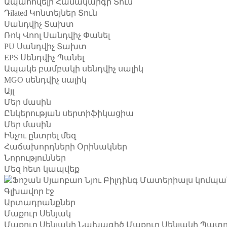
Ապահովելի Համակարգի Տուն
Դilated Կոնտեյներ Տուն
Սանդվիչ Տախտ
Ռոկ Վոոլ Սանդվիչ Փանել
PU Սանդվիչ Տախտ
EPS Սենդվիչ Պանել
Ապակե բամբակի սենդվիչ սալիկ
MGO սենդվիչ սալիկ
Այլ
Մեր մասին
Ընկերության սերտիֆիկացիա
Մեր մասին
Ինչու ընտրել մեզ
Հաճախորդների Օրինակներ
Նորություններ
Մեզ հետ կապվեք
Գլխավոր էջ
Արտադրանքներ
Մաքուր Սենյակ
Մաքուր Սենյակի Նախագիծ
Մաքուր Սենյակի Պատ