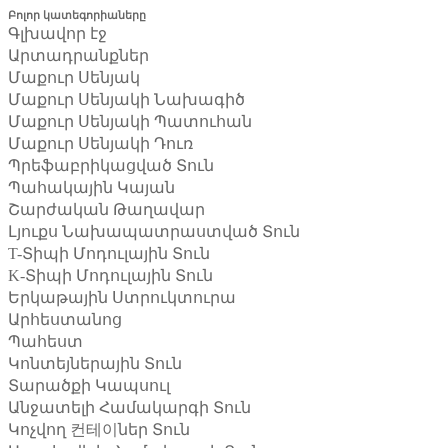
Բոլոր կատեգորիաները
Գլխավոր էջ
Արտադրանքներ
Մաքուր Սենյակ
Մաքուր Սենյակի Նախագիծ
Մաքուր Սենյակի Պատուհան
Մաքուր Սենյակի Դուռ
Պրեֆաբրիկացված Տուն
Պահակային Կայան
Շարժական Թաղավար
Լյուքս Նախապատրաստված Տուն
T-Տիպի Մոդուլային Տուն
K-Տիպի Մոդուլային Տուն
Երկաթային Ստրուկտուրա
Արհեստանոց
Պահեստ
Կոնտեյներային Տուն
Տարածքի Կապսուլ
Անջատելի Համակարգի Տուն
Կոչվող 컨테이ներ Տուն