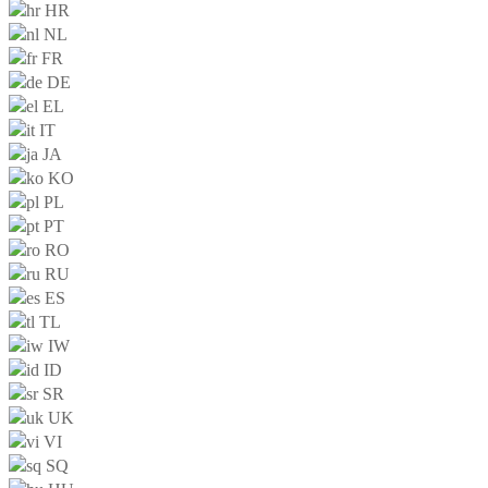
HR
NL
FR
DE
EL
IT
JA
KO
PL
PT
RO
RU
ES
TL
IW
ID
SR
UK
VI
SQ