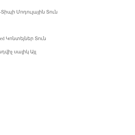
-Տիպի Մոդուլային Տուն
ated Կոնտեյներ Տուն
նդվիչ սալիկ
Այլ