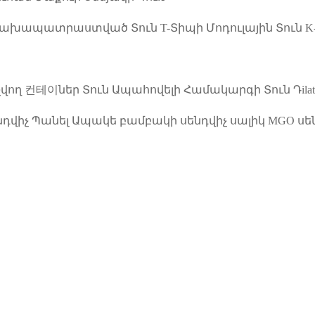
 Նախապատրաստված Տուն
T-Տիպի Մոդուլային Տուն
K
չվող 컨테이ներ Տուն
Ապահովելի Համակարգի Տուն
Դil
նդվիչ Պանել
Ապակե բամբակի սենդվիչ սալիկ
MGO սե