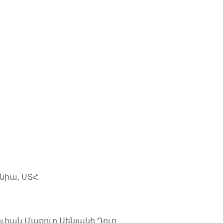
ուհան
Մաքուր Սենյակի Դուռ