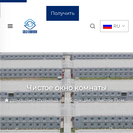
Получить
RU
расчёт
стоимости
Чистое окно комнаты
Домашняя страница
>
Продукция
>
Чистое Помещение