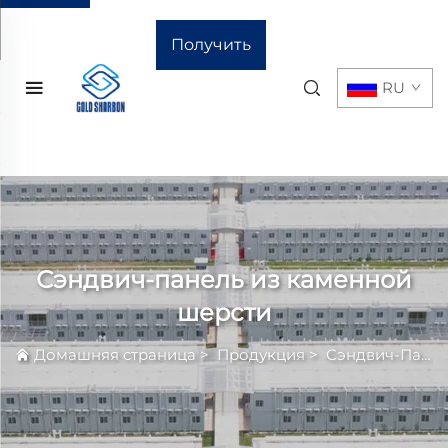
Получить
RU
расчёт
стоимости
Сэндвич-панель из каменной
шерсти
Домашняя страница
>
Продукция
>
Сэндвич-Панель