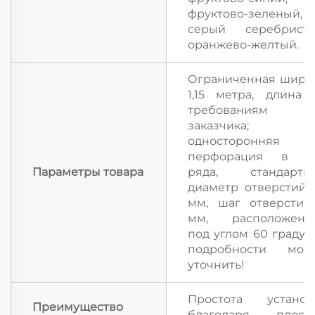
фруктово-зеленый,
серый серебристы
оранжево-желтый.
Ограниченная шири
1,15 метра, длина 
требованиям
заказчика;
односторонняя
перфорация в т
Параметры товара
ряда, стандартн
диаметр отверстий 2
мм, шаг отверстий
мм, расположенн
под углом 60 градусо
подробности мож
уточнить!
Простота установ
Преимущество
благодаря плоск