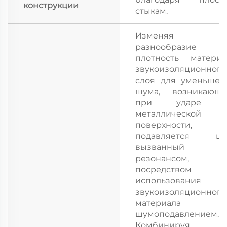
конструкции
стыкам.
Изменяя
разнообразие
плотность материа
звукоизоляционного
слоя для уменьшен
шума, возникающе
при ударе 
металлической
поверхности,
подавляется шу
вызванный
резонансом,
посредством
использования
звукоизоляционного
материала 
шумоподавлением.
Комбинируя