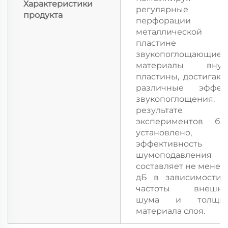
Характеристики
регулярные
продукта
перфорации 
металлической
пластине 
звукопоглощающие
материалы внут
пластины, достигают
различные эффек
звукопоглощения.
результате
экспериментов бы
установлено, ч
эффективность
шумоподавления
составляет не менее 
дБ в зависимости 
частоты внешне
шума и толщи
материала слоя.