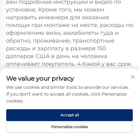
вам подробные инструкции и видео по 
установке. Кроме того, мы можем 
направить инженера для оказания 
помощи при монтаже на месте, расходы по 
оформлению визы, авиабилеты туда и 
обратно, проживание, транспортные 
расходы и зарплату в размере 150 
долларов США в день на человека 
оплачивает покупатель. 4.Какой у вас срок 
поставки? Обычно срок поставки 
We value your privacy
составляет 10 дней, конкретно в 
соответствии с объемом заказа. 5.Как я 
We use cookies and similar tools to provide our services.
If you don't want to accept all cookies, click Personalize
могу получить смету на проект? Если у вас 
cookies.
есть чертежи, мы можем предложить вам 
смету в соответствии с вашими 
Accept all
чертежами; если у вас нет проекта, наши 
инженеры разработают чертежи для вас 
Personalize cookies
на подтверждение, а затем предоставят 