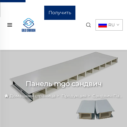
Получить
RU
расчёт
стоимости
Панель mgo сэндвич
Домашняя страница
>
Продукция
>
Сэндвич-Панель