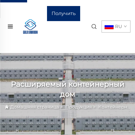
Получить
RU
расчёт
стоимости
Расширяемый контейнерный
дом
Домашняя страница
>
Продукция
>
Контейнерный Дом