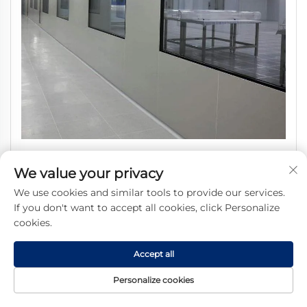
Окно для чистых помещений SHARBON с остеклением
We value your privacy
из нержавеющей стали марки SUS304, промышленное
We use cookies and similar tools to provide our services.
применение, безупречные поверхности,
If you don't want to accept all cookies, click Personalize
неограниченный обзор (размеры 50–100 мм)
cookies.
Accept all
Получить бесплатное
Personalize cookies
предложение