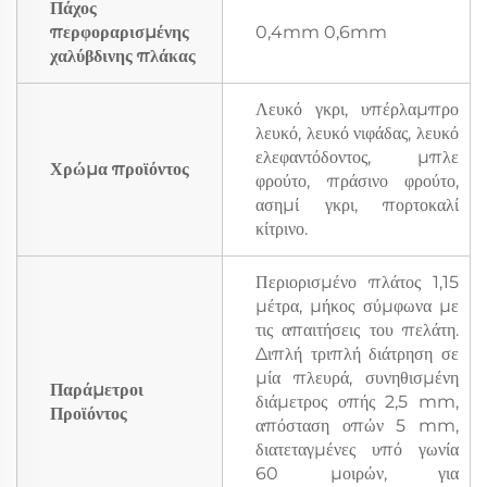
Πάχος
περφοραρισμένης
0,4mm 0,6mm
χαλύβδινης πλάκας
Λευκό γκρι, υπέρλαμπρο
λευκό, λευκό νιφάδας, λευκό
ελεφαντόδοντος, μπλε
Χρώμα προϊόντος
φρούτο, πράσινο φρούτο,
ασημί γκρι, πορτοκαλί
κίτρινο.
Περιορισμένο πλάτος 1,15
μέτρα, μήκος σύμφωνα με
τις απαιτήσεις του πελάτη.
Διπλή τριπλή διάτρηση σε
μία πλευρά, συνηθισμένη
Παράμετροι
διάμετρος οπής 2,5 mm,
Προϊόντος
απόσταση οπών 5 mm,
διατεταγμένες υπό γωνία
60 μοιρών, για