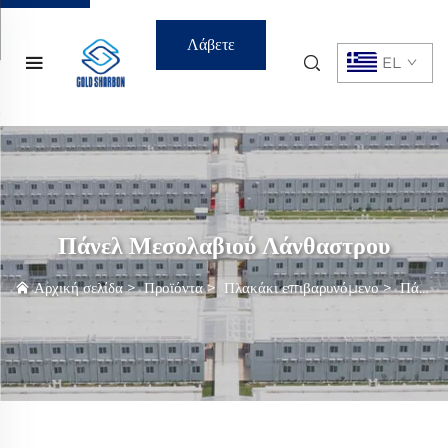
Λάβετε
EL
Προσφορά
Πάνελ Μεσολαβιού Λάνθαστρου
Αρχική σελίδα
>
Προϊόντα
>
Πλακάκι επιβαρυνόμενο
>
Πάνελ Μεσολαβιού Λάνθαστρου