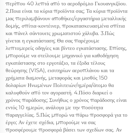
περίπου 40 λεπτά από το αεροδρόμιο Γκουανγκζόου. 
2.Ποια είναι τα κύρια προϊόντα σας; Τα κύρια προϊόντα 
μας περιλαμβάνουν αποθήκες/εργαστήρια μεταλλικής 
δομής, σπίτια-κοντέινερ, προκατασκευασμένα σπίτια 
και πάνελ σάντουιτς χρωματιστού χάλυβα. 3.Πώς 
γίνεται η εγκατάσταση; Θα σας παρέχουμε 
λεπτομερείς οδηγίες και βίντεο εγκατάστασης. Επίσης, 
μπορούμε να στείλουμε μηχανικό για καθοδήγηση 
εγκατάστασης στο εργοτάξιο, τα έξοδα τέλους 
θεώρησης (VISA), εισιτηρίων αεροπλάνου και τα 
χρήματα διαμονής, μεταφοράς και μισθός 150 
δολαρίων Ηνωμένων Πολιτειών/ημέρα/άτομο θα 
καλυφθούν από τον αγοραστή. 4.Πόσο διαρκεί ο 
χρόνος παράδοσης; Συνήθως ο χρόνος παράδοσης είναι 
εντός 10 ημερών, ανάλογα με την ποσότητα 
παραγγελίας. 5.Πώς μπορώ να πάρω προσφορά για το 
έργο; Αν έχετε σχέδια, μπορούμε να σας 
προσφέρουμε προσφορά βάσει των σχεδίων σας. Αν 