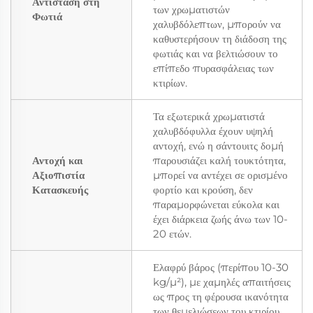
Αντίσταση στη
των χρωματιστών
Φωτιά
χαλυβδόλεπτων, μπορούν να
καθυστερήσουν τη διάδοση της
φωτιάς και να βελτιώσουν το
επίπεδο πυρασφάλειας των
κτιρίων.
Τα εξωτερικά χρωματιστά
χαλυβδόφυλλα έχουν υψηλή
αντοχή, ενώ η σάντουιτς δομή
Αντοχή και
παρουσιάζει καλή τουκτότητα,
Αξιοπιστία
μπορεί να αντέχει σε ορισμένο
Κατασκευής
φορτίο και κρούση, δεν
παραμορφώνεται εύκολα και
έχει διάρκεια ζωής άνω των 10-
20 ετών.
Ελαφρύ βάρος (περίπου 10-30
kg/μ²), με χαμηλές απαιτήσεις
ως προς τη φέρουσα ικανότητα
των θεμελιώσεων του κτιρίου.