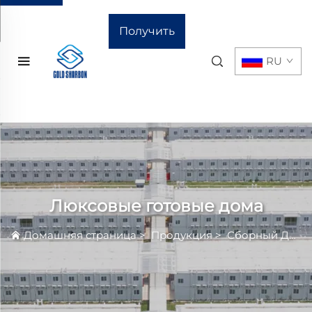
Получить
RU
расчёт
стоимости
Люксовые готовые дома
Домашняя страница
>
Продукция
>
Сборный Дом