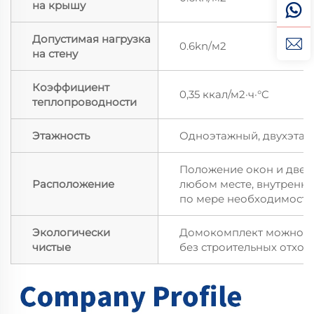
на крышу
Допустимая нагрузка
0.6kn/м2
на стену
Коэффициент
0,35 ккал/м2·ч·°C
теплопроводности
Этажность
Одноэтажный, двухэтаж
Положение окон и двер
Расположение
любом месте, внутренн
по мере необходимости
Экологически
Домокомплект можно со
чистые
без строительных отход