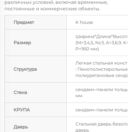
различных условий, включая временные,
постоянные и коммерческие объекты.
Предмет
K house
Ширина*Длина*Высота
Размер
(M=3,4,5, N≥3, A=3,6,9, K=
P=950 мм)
Легкая стальная констр
Структура
: Пенополистирольные/
полиуретановые сендви
сендвич-панели толщино
Стена
мм
КРУПА
сендвич-панели толщин
Стальная дверь безопас
Дверь
дверь