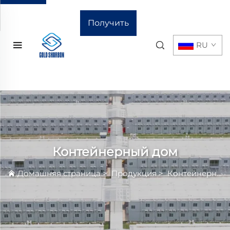
Получить
RU
расчёт
стоимости
Контейнерный дом
Домашняя страница
>
Продукция
>
Контейнерный Дом