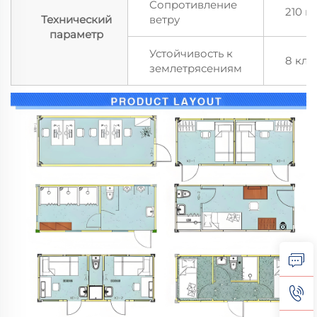
Сопротивление
210 к
Технический
ветру
параметр
Устойчивость к
8 кла
землетрясениям