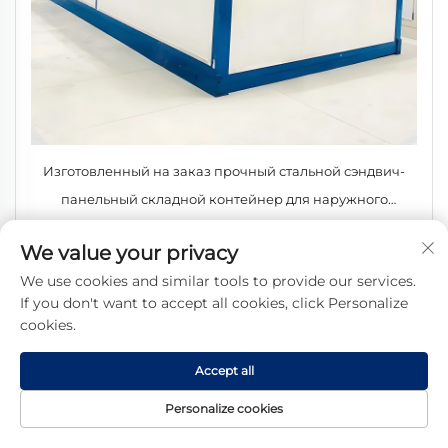
Изготовленный на заказ прочный стальной сэндвич-
панельный складной контейнер для наружного
использования, отель и вилла, жильё для ликвидации
We value your privacy
последствий стихийных бедствий
We use cookies and similar tools to provide our services.
If you don't want to accept all cookies, click Personalize
cookies.
Получить бесплатное
предложение
Accept all
Наш представитель свяжется с вами в
Personalize cookies
ближайшее время.