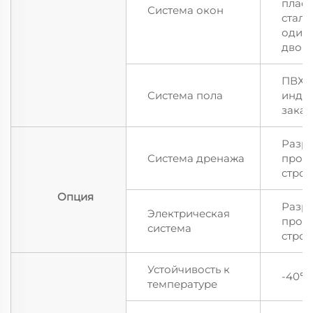
пласт
Система окон
стал
один
двойн
ПВХ, 
Система пола
инди
заказ
Разра
Система дренажа
проек
строи
Опция
Разра
Электрическая
проек
система
строи
Устойчивость к
-40℃
температуре