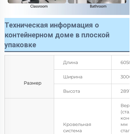
Техническая информация о
контейнерном доме в плоской
упаковке
Длина
6058 
Ширина
3000 
Размер
Высота
2891 
Верхн
(стал
конст
Кровельная
мм
система
сталь