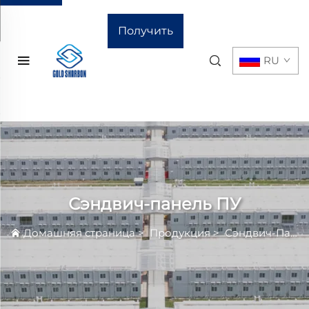
Получить
RU
расчёт
стоимости
Сэндвич-панель ПУ
Домашняя страница
>
Продукция
>
Сэндвич-Панель