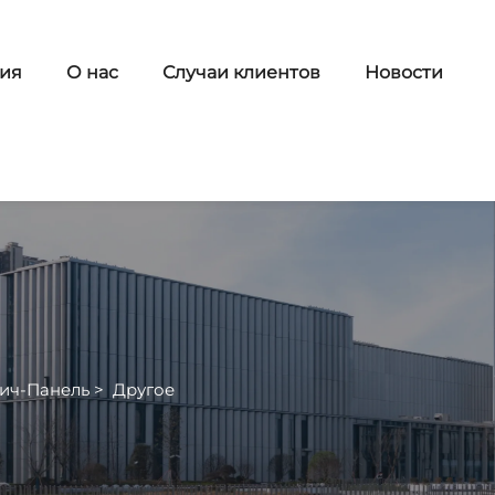
ия
О нас
Случаи клиентов
Новости
ич-Панель
>
Другое