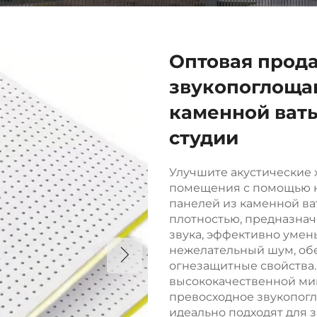
Оптовая прод
звукопоглоща
каменной ваты
студии
Улучшите акустические 
помещения с помощью 
панелей из каменной ва
плотностью, предназна
звука, эффективно умен
нежелательный шум, об
огнезащитные свойства.
высококачественной ми
превосходное звукопогл
идеально подходят для 