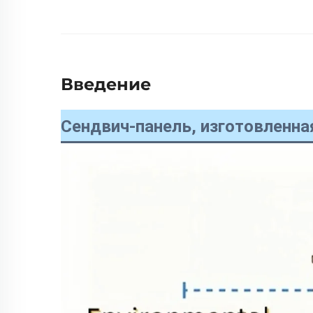
Введение
Сендвич-панель, изготовленн