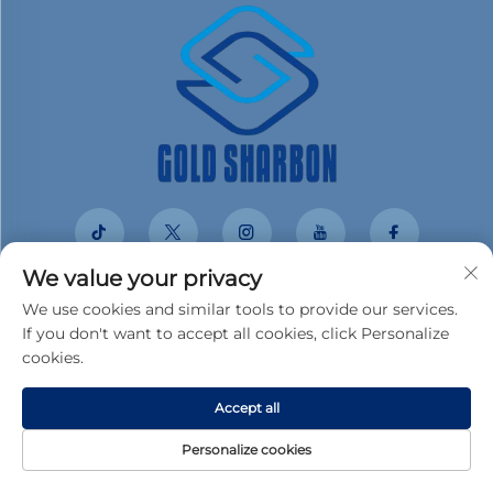
We value your privacy
We use cookies and similar tools to provide our services.
Брзе везе
If you don't want to accept all cookies, click Personalize
cookies.
Proizvodi
O Nama
Accept all
Случаји са купцима
Новине
Personalize cookies
Контактирајте нас
Блог