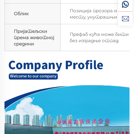
Позиција прозора и врата
Облик
месту, унутрашњи зид мо
Пријатељски
Префаб кућа може бити с
према животној
без изградње отпад.
средини