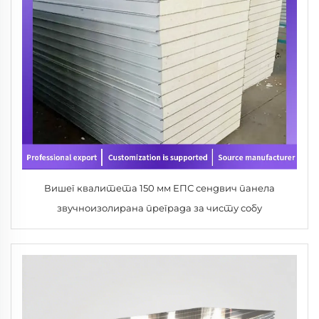
Вишег квалитета 150 мм ЕПС сендвич панела
звучноизолирана преграда за чисту собу