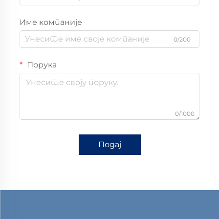
Име компаније
0/200
Порука
0/1000
Подај