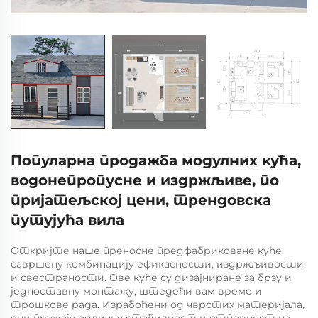
Популарна продажба модулних кућа,
водонепропусне и издржљиве, по
пријатељској цени, трендовска
путујућа вила
Откријте наше преносне предфабриковане куће
савршену комбинацију ефикасности, издржљивости
и свестраности. Ове куће су дизајниране за брзу и
једноставну монтажу, штедећи вам време и
трошкове рада. Израбоћени од чврстих материјала,
они пружају одличну стабилност и отпорност на