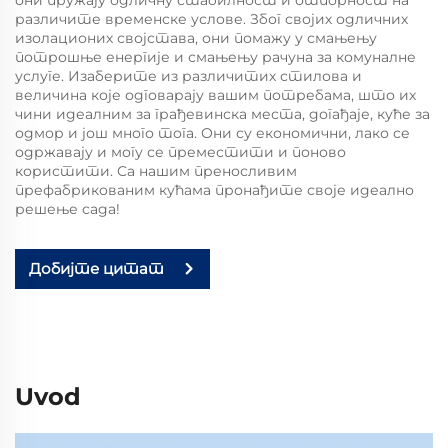
различите временске услове. Због својих одличних
изолационих својстава, они помажу у смањењу
потрошње енергије и смањењу рачуна за комуналне
услуге. Изаберите из различитих стилова и
величина које одговарају вашим потребама, што их
чини идеалним за грађевинска места, догађаје, куће за
одмор и још много тога. Они су економични, лако се
одржавају и могу се преместити и поново
користити. Са нашим преносливим
префабрикованим кућама пронађите своје идеално
решење сада!
Добијте цитат
Uvod