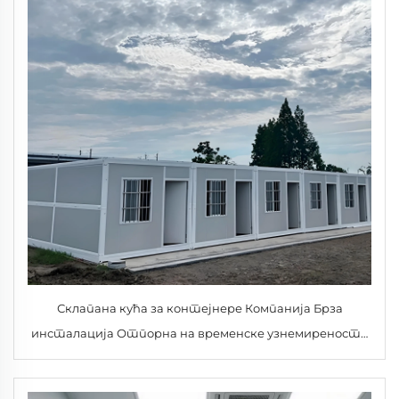
Склапана кућа за контејнере Компанија Брза
инсталација Отпорна на временске узнемирености
за канцеларијску зграду Станиште Становање на
радионици