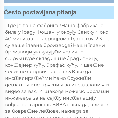
Često postavljana pitanja
1.Где је ваша фабрика?Наша фабрика је 
била у граду Фошан, у округу Сансхуи, око 
40 минута од аеродрома Гуангзхоу. 2.Које 
су ваше главне производе?Наши главни 
производи укључујући челичне 
структуре складиште / радионицу, 
контејнер кућу, префаб кућу, и цветне 
челичне сендвич панеле.3.Како да 
инсталирате?Ми ћемо пружити 
детаљну инструкцију за инсталацију и 
видео за вас. И такође можемо послати 
инжењера за на сајту инсталацију 
вођство, трошак ВИЗА накнада, авионе 
за повратне летове, накнада за 
прехрамбљење и смештај, накнада за 