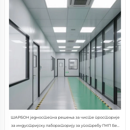
ШАРБОН једностепна решења за чисте просторије
за индустријску лабораторију за употребу ГМП Без