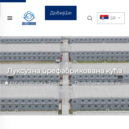
Добијте
SR
цитат
Луксузна префабрикована кућа
Početna Strana
>
Proizvodi
>
Префабрикована кућа