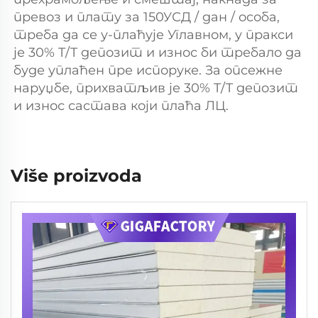
превоз и плату за 150УСД / дан / особа, 
треба да се у-плаћује Углавном, у пракси 
је 30% T/T депозит и износ би требало да 
буде уплаћен пре испоруке. За опсежне 
наруџбе, прихватљив је 30% T/T депозит 
и износ састава који плаћа ЛЦ. 
Više proizvoda