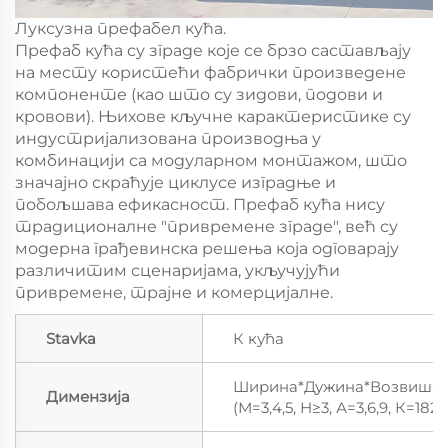
Луксузна префабел кућа.
Префаб кућа су зграде које се брзо састављају
на месту користећи фабрички произведене
компоненте (као што су зидови, подови и
кровови). Њихове кључне карактеристике су
индустријализована производња у
комбинацији са модуларном монтажом, што
значајно скраћује циклусе изградње и
побољшава ефикасност. Префаб кућа нису
традиционалне "привремене зграде", већ су
модерна грађевинска решења која одговарају
различитим сценаријама, укључујући
привремене, трајне и комерцијалне.
Stavka
К кућа
Ширина*Дужина*Возвиша
Димензија
(М=3,4,5, Н≥3, А=3,6,9, К=18