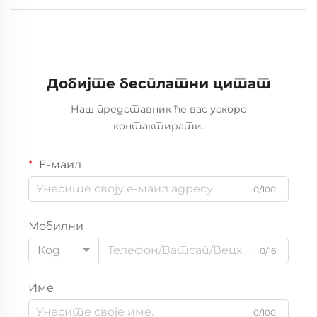
прашине Модуларни чисти простор ХЕПА филтер 1
година гаранција
Добијте бесплатни цитат
Наш представник ће вас ускоро
контактирати.
Е-маил
0/100
Мобилни
Код
0/16
Име
0/100