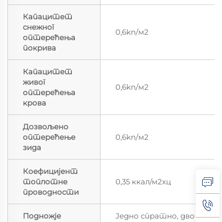
Капацитет
снежног
0,6kn/м2
оптерећења
покрива
Капацитет
живог
0,6kn/м2
оптерећења
крова
Дозвољено
оптерећење
0,6kn/м2
зида
Коефицијент
топлотне
0,35 ккал/м2хц
проводности
Подножје
Једно спратно, дво спра