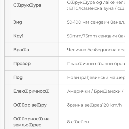
Структура од лагке чели
Структура
: ЕПС/Каменска вуна / ста
Зид
50-100 мм сендвич панел, 
Круг
50mm/75mm сендвич пане
Врата
Челична безбедносна вра
Прозор
Пластични стални прозо
Под
Нови грађевински материј
Електричност
Амерички / Британски / 
Отпор ветру
брзина ветра≤120 km/h
Отпорност на
8 степен
земљотрес