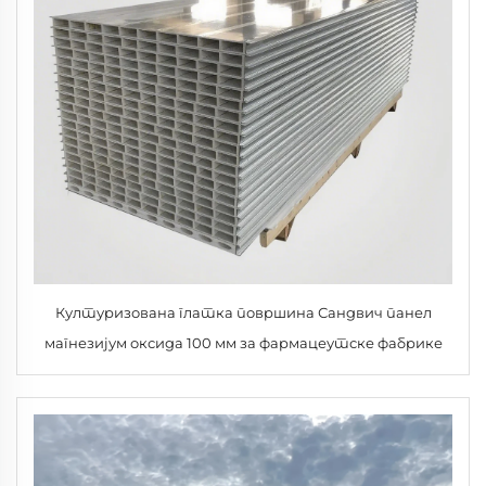
Културизована глатка површина Сандвич панел
магнезијум оксида 100 мм за фармацеутске фабрике