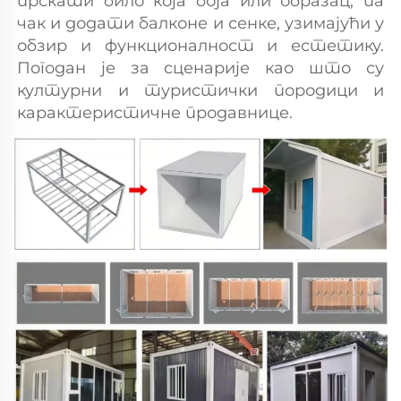
прскати било која боја или образац, па 
чак и додати балконе и сенке, узимајући у 
обзир и функционалност и естетику. 
Погодан је за сценарије као што су 
културни и туристички породици и 
карактеристичне продавнице. 