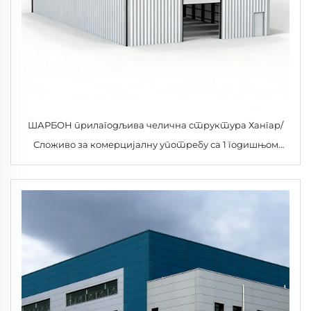
ШАРБОН прилагодљива челична структура Хангар/
Сложиво за комерцијалну употребу са 1 годишњом
гаранцијом и модерним дизајном