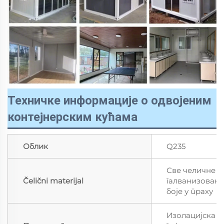
Техничке информације о одвојеним
контејнерским кућама
Облик
Q235
Све челичне
Čelični materijal
галванизован
боје у праху
Изолацијска п