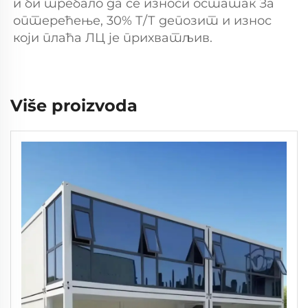
и би требало да се износи остатак За 
оптерећење, 30% Т/Т депозит и износ 
који плаћа ЛЦ је прихватљив. 
Više proizvoda