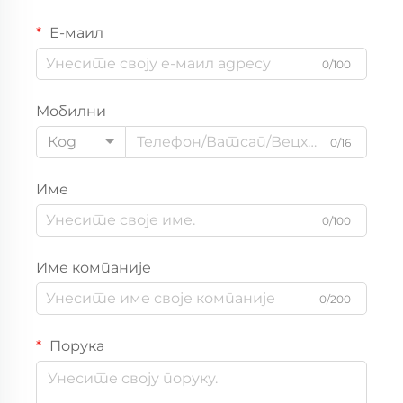
Е-маил
0/100
Мобилни
Код
0/16
Име
0/100
Име компаније
0/200
Порука