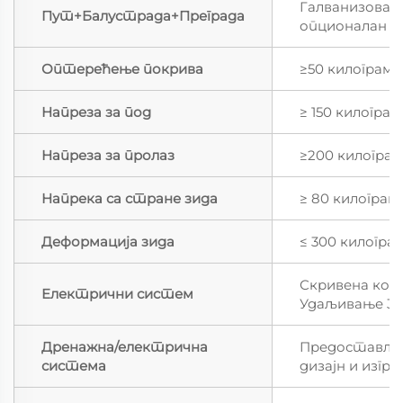
Галванизован
Пут+Балустрада+Преграда
опционалан
Оптерећење покрива
≥50 килограма
Напреза за под
≥ 150 килограм
Напреза за пролаз
≥200 килограм
Напрека са стране зида
≥ 80 килограм
Деформација зида
≤ 300 килогра
Скривена кола
Електрични систем
Удаљивање 3Ц
Дренажна/електрична
Предостављен
система
дизајн и изгр