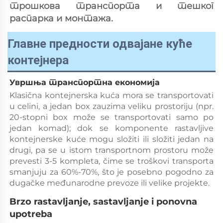
трошкова транспорта и тешког 
распарка и монтажа. 
Главне предности одвајане куће
контејнера
Увршња транспортна економија 
Klasična kontejnerska kuća mora se transportovati 
u celini, a jedan box zauzima veliku prostoriju (npr. 
20-stopni box može se transportovati samo po 
jedan komad); dok se komponente rastavljive 
kontejnerske kuće mogu složiti ili složiti jedan na 
drugi, pa se u istom transportnom prostoru može 
prevesti 3-5 kompleta, čime se troškovi transporta 
smanjuju za 60%-70%, što je posebno pogodno za 
dugačke međunarodne prevoze ili velike projekte. 
Brzo rastavljanje, sastavljanje i ponovna 
upotreba 