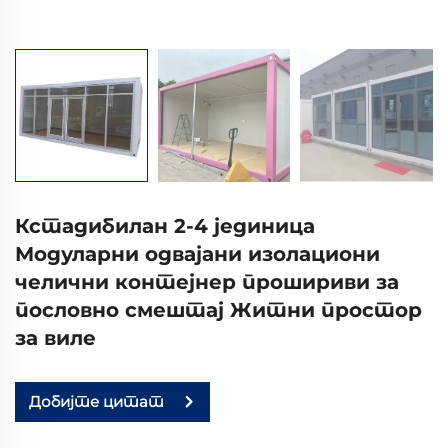
Кстадибилан 2-4 јединица
Модуларни одвајани изолациони
челични контејнер прошириви за
пословно смештај Житни простор
за виле
Добијте цитат