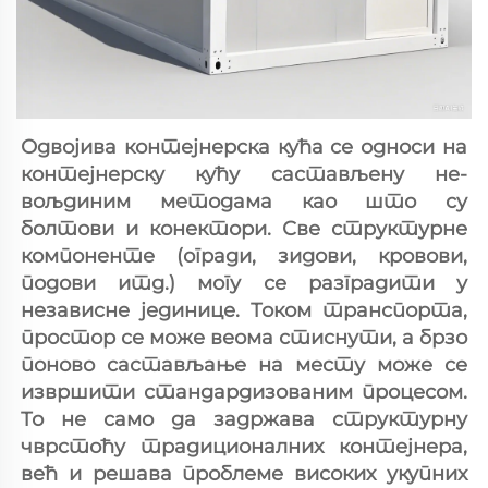
Одвојива контејнерска кућа се односи на 
контејнерску кућу састављену не-
вољдиним методама као што су 
болтови и конектори. Све структурне 
компоненте (огради, зидови, кровови, 
подови итд.) могу се разградити у 
независне јединице. Током транспорта, 
простор се може веома стиснути, а брзо 
поново састављање на месту може се 
извршити стандардизованим процесом. 
То не само да задржава структурну 
чврстоћу традиционалних контејнера, 
већ и решава проблеме високих укупних 