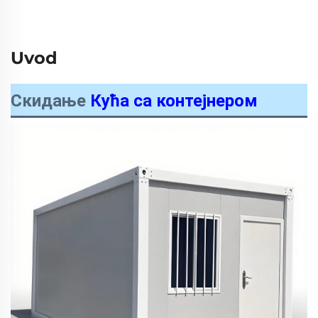
Uvod
Скидање
Кућа са контејнером