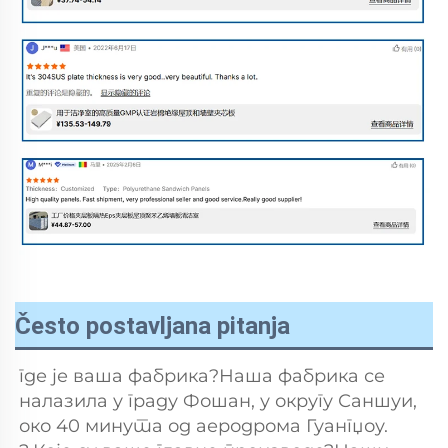
Često postavljana pitanja
где је ваша фабрика?Наша фабрика се 
налазила у граду Фошан, у округу Саншуи, 
око 40 минута од аеродрома Гуангџоу. 