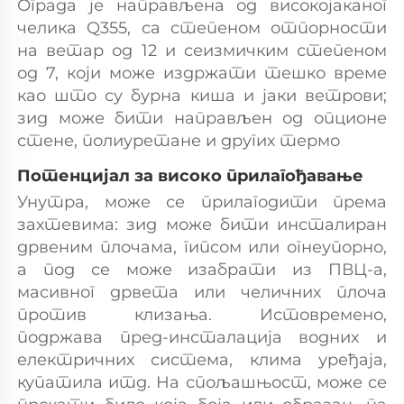
Ограда је направљена од високојаканог 
челика Q355, са степеном отпорности 
на ветар од 12 и сеизмичким степеном 
од 7, који може издржати тешко време 
као што су бурна киша и јаки ветрови; 
зид може бити направљен од опционе 
стене, полиуретане и других термо 
Потенцијал за високо прилагођавање 
Унутра, може се прилагодити према 
захтевима: зид може бити инсталиран 
дрвеним плочама, гипсом или огнеупорно, 
а под се може изабрати из ПВЦ-а, 
масивног дрвета или челичних плоча 
против клизања. Истовремено, 
подржава пред-инсталација водних и 
електричних система, клима уређаја, 
купатила итд. На спољашњост, може се 