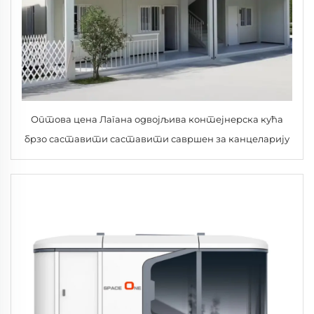
Оптова цена Лагана одвојљива контејнерска кућа
брзо саставити саставити савршен за канцеларију