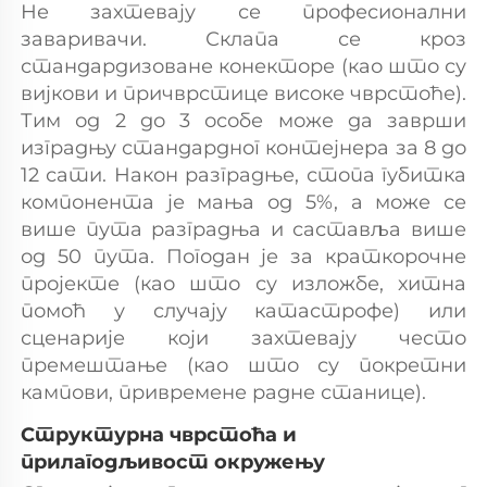
Не захтевају се професионални 
заваривачи. Склапа се кроз 
стандардизоване конекторе (као што су 
вијкови и причврстице високе чврстоће). 
Тим од 2 до 3 особе може да заврши 
изградњу стандардног контејнера за 8 до 
12 сати. Након разградње, стопа губитка 
компонента је мања од 5%, а може се 
више пута разградња и саставља више 
од 50 пута. Погодан је за краткорочне 
пројекте (као што су изложбе, хитна 
помоћ у случају катастрофе) или 
сценарије који захтевају често 
премештање (као што су покретни 
кампови, привремене радне станице). 
Структурна чврстоћа и 
прилагодљивост окружењу 