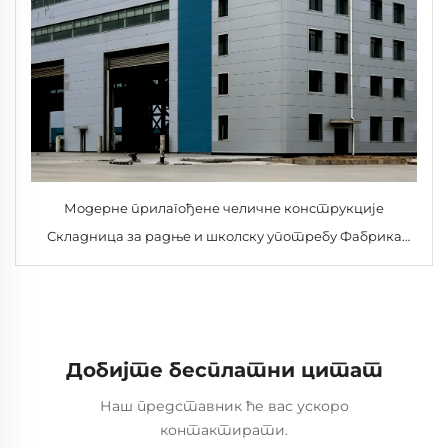
Модерне прилагођене челичне конструкције
Складница за радње и школску употребу Фабрика
директна продаја
Добијте бесплатни цитат
Наш представник ће вас ускоро
контактирати.