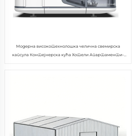
Модерна високотехнолошка челична свемирска
капсула Контејнерска кућа Хотели Апартаменти-
Префаб Ливинг Под Соларна енергија Гостиња
Купатило