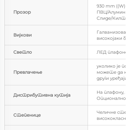
930 mm ((W) *
Прозор
ПВЦ/Алуминиј
Слиде/Килт 
Галванизован
Вијкови
високојаки б
Светло
ЛЕД плафоне 
уколико је по
Превлачење
можете да к
други уређаји.
На плафону, з
Дистрибутивна кутија
Опционално
Челичне степ
Степенице
висококласни