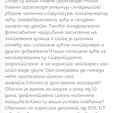
2.Које су ваше главне производе?Наши 
главни производи укључују складиште/
уборне челичне структуре, контејнерску 
кућу, префабриковану кућу и сендвич 
панеле од цвете. Такође поздрављамо 
флексибилне наруџбине засноване на 
захтевима купаца.4.Шта је разлика 
између вас склапане кућне контејнере и 
других добављача?Наше склапане куће са 
контејнерима су структуроно 
водоотпорне, а не користе затварач као 
што раде друге Ово осигурава да никада 
неће пролазити током свог 
живота.5.Колко је дуго време испоруке?
Обично је време испоруке у року од 10 
дана, дефинитивно према количини 
наруџбе.6.Како су ваши услови плаћања?
Објеклно се користи депозит од 30% Т/Т 