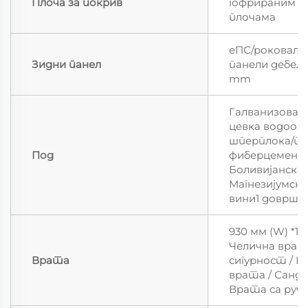
Плоча за покрив
гофрираним ч
плочама
еПС/роковал/
Зидни панел
панели дебел
mm
Галванизован
цевка водоо
шперплока/пл
Под
фиберцемент
Боливијанска
Магнезијумск
вини1 доврше
930 мм (W) *19
Челична врат
Врата
сигурност / П
врата / Сандв
Врата са руч