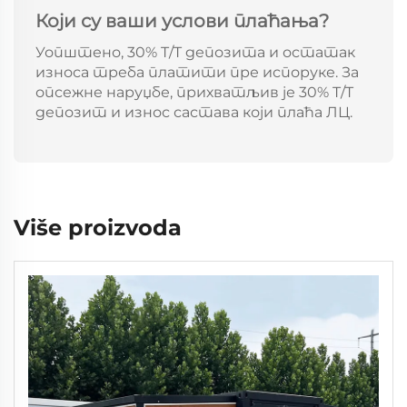
Који су ваши услови плаћања?
Уопштено, 30% T/T депозита и остатак
износа треба платити пре испоруке. За
опсежне наруџбе, прихватљив је 30% T/T
депозит и износ састава који плаћа ЛЦ.
Više proizvoda