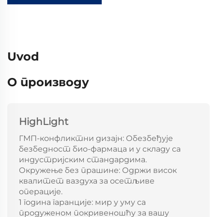
Uvod
О производу
HighLight
ГМП-конфликтни дизајн: Обезбеђује
безбедност био-фармаца и у складу са
индустријским стандардима.
Окружење без прашине: Одржи висок
квалитет ваздуха за осетљиве
операције.
1 година гаранције: мир у уму са
продуженом покривеношћу за вашу