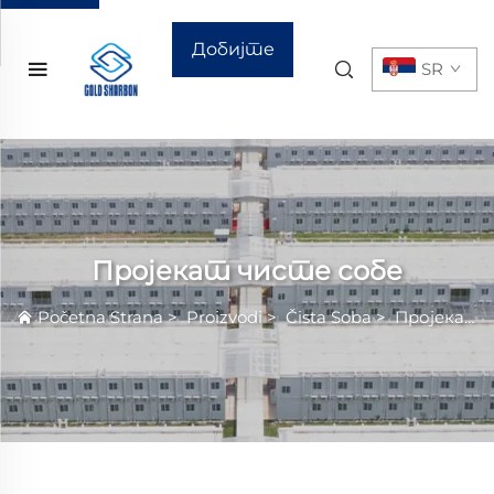
Добијте
SR
цитат
Пројекат чисте собе
Početna Strana
>
Proizvodi
>
Čista Soba
>
Пројекат чисте собе