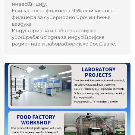
инвестицију.
Ефикасност филтера: 95% ефикасност
филтера за супериорно прочишћење
ваздуха.
Индустријска и лабораторијска
употреба: погодна за индустријске
радионице и лабораторијске поставке.