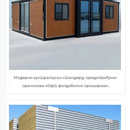
Модерни аустралијски стандард, предизграђени
преносиви 40фт фолдабилни прошириви
контејнерски дом, мобилна мала кућа са 2 или 3
дневне собе, парк