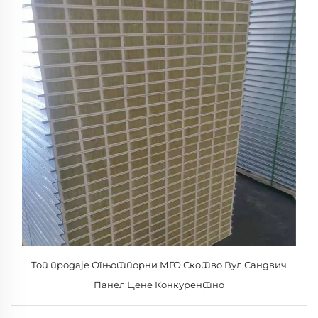
Топ продаје Огњотпорни МГО Скотво Вул Сандвич
Панел Цене Конкурентно