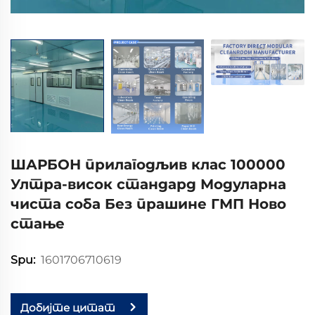
ШАРБОН прилагодљив клас 100000
Ултра-висок стандард Модуларна
чиста соба Без прашине ГМП Ново
стање
1601706710619
Spu:
Добијте цитат