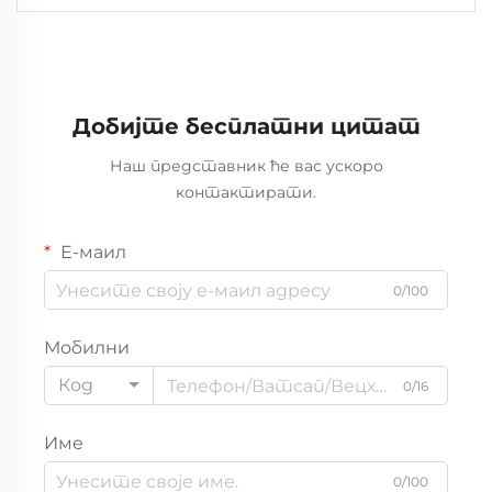
Склади Челична конструкција
Добијте бесплатни цитат
Наш представник ће вас ускоро
контактирати.
Е-маил
0/100
Мобилни
Код
0/16
Име
0/100