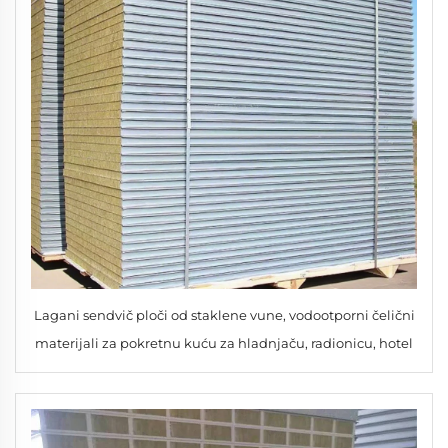
Lagani sendvič ploči od staklene vune, vodootporni čelični
materijali za pokretnu kuću za hladnjaču, radionicu, hotel