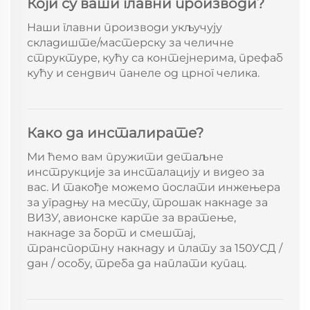
Који су ваши главни производи?
Наши главни производи укључују
складиште/мастерску за челичне
структуре, кућу са контејнерима, префаб
кућу и сендвич панеле од црног челика.
Како да инсталирате?
Ми ћемо вам пружити детаљне
инструкције за инсталацију и видео за
вас. И такође можемо послати инжењера
за уградњу на месту, трошак накнаде за
ВИЗУ, авионске карте за вратење,
накнаде за борт и смештај,
транспортну накнаду и плату за 150УСД /
дан / особу, треба да наплати купац.