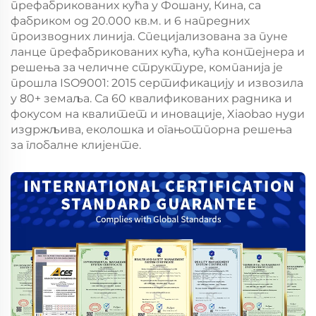
префабрикованих кућа у Фошану, Кина, са
фабриком од 20.000 кв.м. и 6 напредних
производних линија. Специјализована за пуне
ланце префабрикованих кућа, кућа контејнера и
решења за челичне структуре, компанија је
прошла ISO9001: 2015 сертификацију и извозила
у 80+ земаља. Са 60 квалификованих радника и
фокусом на квалитет и иновације, Xiaobao нуди
издржљива, еколошка и огањотпорна решења
за глобалне клијенте.