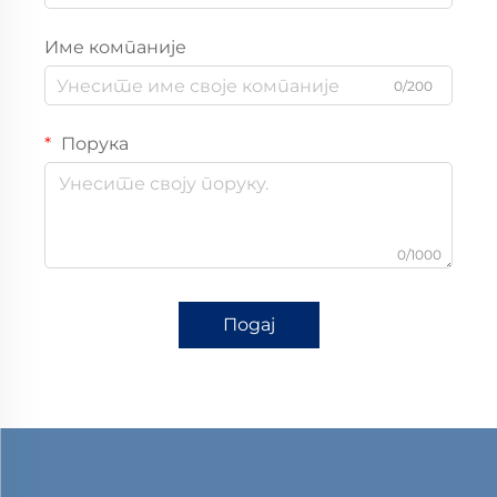
Име компаније
0/200
Порука
0/1000
Подај