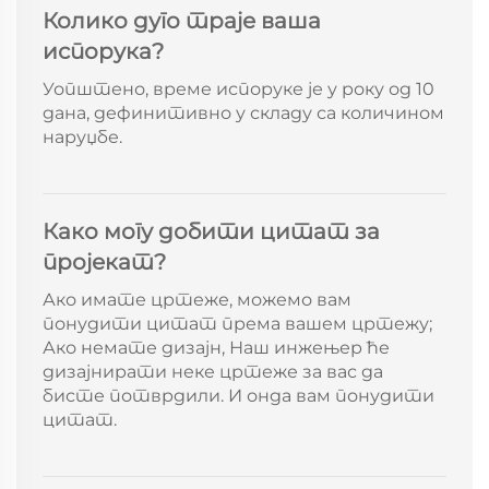
Колико дуго траје ваша
испорука?
Уопштено, време испоруке је у року од 10
дана, дефинитивно у складу са количином
наруџбе.
Како могу добити цитат за
пројекат?
Ако имате цртеже, можемо вам
понудити цитат према вашем цртежу;
Ако немате дизајн, Наш инжењер ће
дизајнирати неке цртеже за вас да
бисте потврдили. И онда вам понудити
цитат.