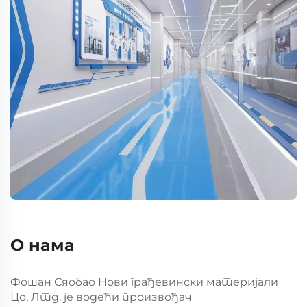
О нама
Фошан Сяобао Нови грађевински материјали
Цо, Лтд. је водећи произвођач