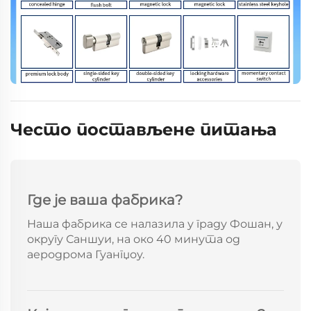
Често постављене питања
Где је ваша фабрика?
Наша фабрика се налазила у граду Фошан, у
округу Саншуи, на око 40 минута од
аеродрома Гуангџоу.