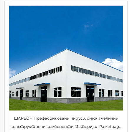
ШАРБОН Префабриковани индустријски челични
конструктивни компоненти Материјал Рам зграде