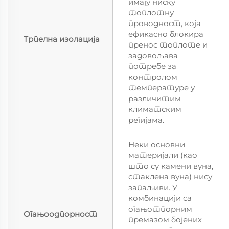
имају ниску
топлотну
проводност, која
ефикасно блокира
Трпелна изолација
пренос топлоте и
задовољава
потребе за
контролом
температуре у
различитим
климатским
регијама.
Неки основни
материјали (као
што су камени вуна,
стаклена вуна) нису
запаљиви. У
комбинацији са
огањотпорним
Огањоодпорност
премазом бојених