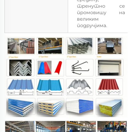
тренутно се
промовишу на
великим
подручјима.