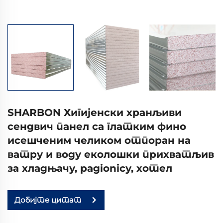
SHARBON Хигијенски хранљиви
сендвич панел са глатким фино
исешченим челиком отпоран на
ватру и воду еколошки прихватљив
за хладњачу, радionicу, хотел
Добијте цитат