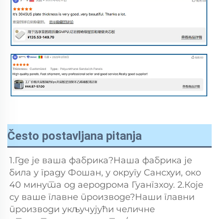
Često postavljana pitanja
1.Где је ваша фабрика?Наша фабрика је 
била у граду Фошан, у округу Сансхуи, око 
40 минута од аеродрома Гуангзхоу. 2.Које 
су ваше главне производе?Наши главни 
производи укључујући челичне 