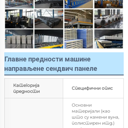
Главне предности машине
направљене сендвич панеле
Категорија
Специфични опис
предности
Основни
материјали (као
што су камени вуна,
полистирен итд.)