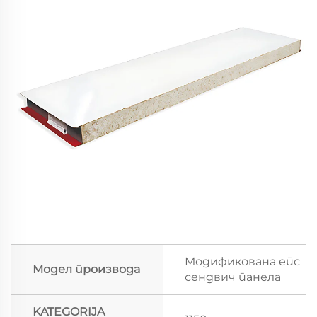
Модификована епс
Модел производа
сендвич панела
KATEGORIJA