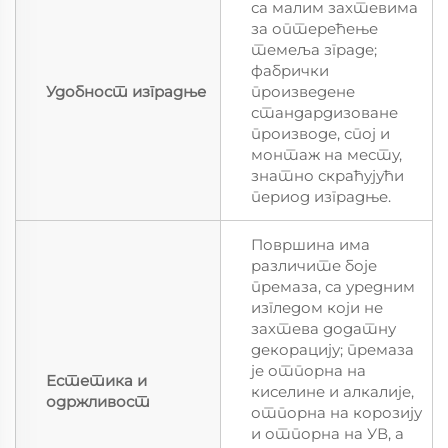
са малим захтевима
за оптерећење
темеља зграде;
фабрички
Удобност изградње
произведене
стандардизоване
производе, спој и
монтаж на месту,
знатно скраћујући
период изградње.
Површина има
различите боје
премаза, са уредним
изгледом који не
захтева додатну
декорацију; премаза
је отпорна на
Естетика и
киселине и алкалије,
одржливост
отпорна на корозију
и отпорна на УВ, а