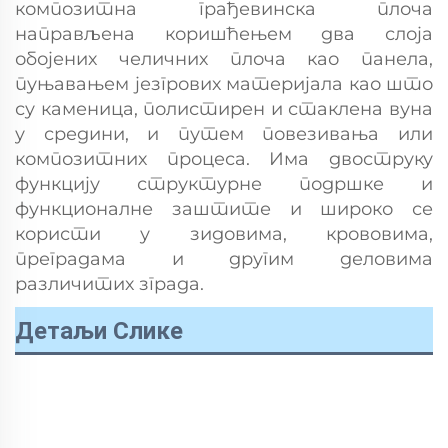
композитна грађевинска плоча
направљена коришћењем два слоја
обојених челичних плоча као панела,
пуњавањем језгрових материјала као што
су каменица, полистирен и стаклена вуна
у средини, и путем повезивања или
композитних процеса. Има двоструку
функцију структурне подршке и
функционалне заштите и широко се
користи у зидовима, крововима,
преградама и другим деловима
различитих зграда.
Детаљи Слике