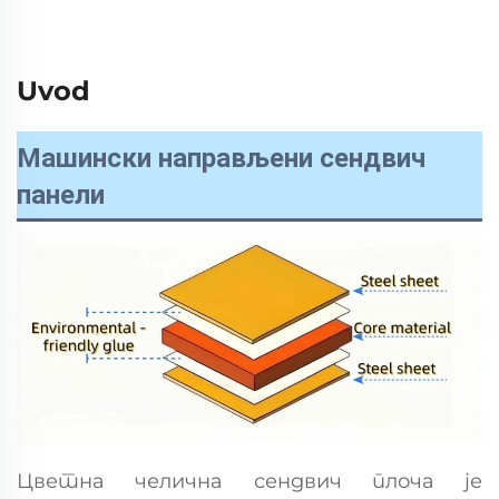
Uvod
Машински направљени сендвич
панели
Цветна челична сендвич плоча је