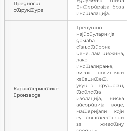
Удружење типа
Предност
Ентерпрајза, брза
структуре
инсталација.
Тренутно
најпопуларнија
домаћа
огањотпорна
пене, лага тежина,
лако
инсталирање,
висок носилачки
капацитет,
укупна крутост,
Карактеристике
топлота
производа
изолација, ниска
апсорпција воде,
материјали који
су поштествени
за животну
средину,