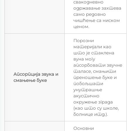
свакодневно
одржавање захтева
само редовно
чишћење са ниском
ценом.
Порозни
материјали као
што је стаклена
вуна могу
апсорбовати звучне
таласе, смањити
Апсорпција звука и
преношење буке и
смањење буке
побољшати
унутрашње
акустично
окружење зграда
(као што су школе,
болнице итд.).
Основни