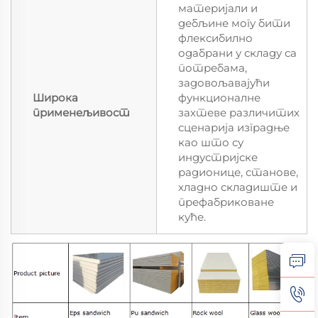
материјали и
дебљине могу бити
флексибилно
одабрани у складу са
потребама,
задовољавајући
Широка
функционалне
применељивост
захтеве различитих
сценарија изградње
као што су
индустријске
радионице, станове,
хладно складиште и
префабриковане
куће.