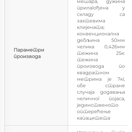
метара, дужина
прилагођена у
складу са
захтевима
клијената;
конвенционална
дебљина 50мм
челика 0,426мм
Параметри
тежина 25к:
производа
тежина
производа по
квадратном
метрима је 7кг,
обе стране
случаја додавања
челичног појаса,
јединственото
оптерећење
капацитета