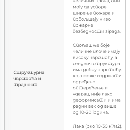
челичних плоча, они
могу да успоре
ширење пожара и
побољшају ниво
пожарне
безбедности зграда.
Спољашње боје
челичне плоче имају
високу чврстоћу, а
сендвич структура
има добру чврстоћу,
Структурна
која може издржати
чврстоћа и
одређено
трајност
оптерећење и
ударац, није лако
деформисати и има
радни век од више
од 10-20 година.
Лака (око 10-30 кг/м2),