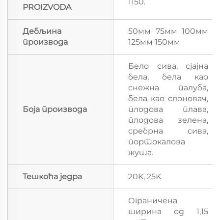
1150.
PROIZVODA
Дебљина
50мм 75мм 100мм
производа
125мм 150мм
Бело сива, сјајна
бела, бела као
снежна палуба,
бела као слоновач,
Боја производа
плодова плава,
плодова зелена,
сребрна сива,
портокалова
жута.
Тешкоћа једра
20K, 25K
Ограничена
ширина од 1,15