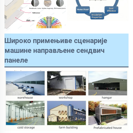
Широко примењиве сценарије
машине направљене сендвич
панеле