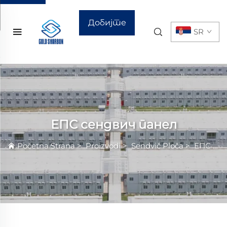
Добијте
SR
цитат
ЕПС сендвич панел
Početna Strana
>
Proizvodi
>
Sendvič Ploča
>
ЕПС сендвич панел