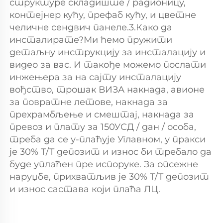
структуре складиште / радионицу, 
контејнер кућу, префаб кућу, и цветне 
челичне сендвич панеле.3.Како да 
инсталирате?Ми ћемо пружити 
детаљну инструкцију за инсталацију и 
видео за вас. И такође можемо послати 
инжењера за на сајту инсталацију 
вођство, трошак ВИЗА накнада, авионе 
за повратне летове, накнада за 
прехрамбљење и смештај, накнада за 
превоз и плату за 150УСД / дан / особа, 
треба да се у-плаћује Углавном, у пракси 
је 30% T/T депозит и износ би требало да 
буде уплаћен пре испоруке. За опсежне 
наруџбе, прихватљив је 30% T/T депозит 
и износ састава који плаћа ЛЦ. 