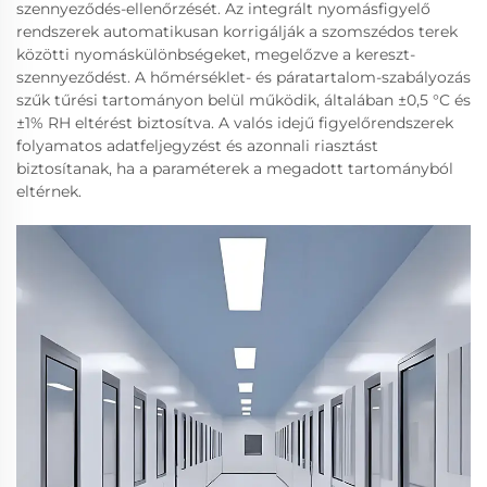
szennyeződés-ellenőrzését. Az integrált nyomásfigyelő
rendszerek automatikusan korrigálják a szomszédos terek
közötti nyomáskülönbségeket, megelőzve a kereszt-
szennyeződést. A hőmérséklet- és páratartalom-szabályozás
szűk tűrési tartományon belül működik, általában ±0,5 °C és
±1% RH eltérést biztosítva. A valós idejű figyelőrendszerek
folyamatos adatfeljegyzést és azonnali riasztást
biztosítanak, ha a paraméterek a megadott tartományból
eltérnek.