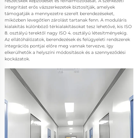
részecskék képződését és felhalmozódását. A szerkezeti
integritást erős vázszerkezetek biztosítják, amelyek
támogatják a mennyezetre szerelt berendezéseket,
miközben levegőtlen zárolást tartanak fenn. A moduláris
kialakítás különböző térkialakításokat tesz lehetővé, kis ISO
8. osztályú terektől nagy ISO 4. osztályú létesítményekig.
Az ellátóhálózatok, berendezések és felügyeleti rendszerek
integrációs pontjai előre meg vannak tervezve, így
elkerülhetők a helyszíni módosítások és a szennyeződési
kockázatok.