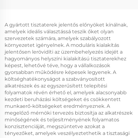
A gyártott tisztaterek jelentős előnyöket kínálnak,
amelyek ideális választássá teszik őket olyan
szervezetek számára, amelyek szabályozott
környezetet igényelnek. A moduláris kialakítás
jelentősen lerövidíti az üzembehelyezés idejét a
hagyományos helyszíni kialakítású tisztaterekhez
képest, lehetővé téve, hogy a vállalkozások
gyorsabban működésre képesek legyenek. A
költséghatékonyságot a szabványosított
alkatrészek és az egyszerűsített telepítési
folyamatok révén érhető el, amelyek alacsonyabb
kezdeti beruházási költségeket és csökkentett
munkaerő-költségeket eredményeznek. A
megelőző mérnöki tervezés biztosítja az alkatrészek
minőségének és teljesítményének folyamatos
konzisztenciáját, megszüntetve azokat a
tényezőket, amelyek veszélyeztethetik a tisztasági