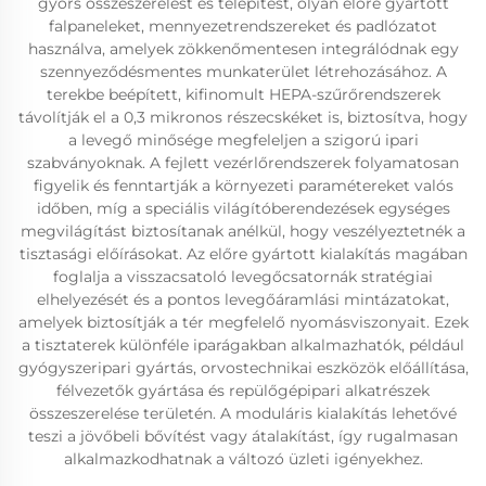
gyors összeszerelést és telepítést, olyan előre gyártott
falpaneleket, mennyezetrendszereket és padlózatot
használva, amelyek zökkenőmentesen integrálódnak egy
szennyeződésmentes munkaterület létrehozásához. A
terekbe beépített, kifinomult HEPA-szűrőrendszerek
távolítják el a 0,3 mikronos részecskéket is, biztosítva, hogy
a levegő minősége megfeleljen a szigorú ipari
szabványoknak. A fejlett vezérlőrendszerek folyamatosan
figyelik és fenntartják a környezeti paramétereket valós
időben, míg a speciális világítóberendezések egységes
megvilágítást biztosítanak anélkül, hogy veszélyeztetnék a
tisztasági előírásokat. Az előre gyártott kialakítás magában
foglalja a visszacsatoló levegőcsatornák stratégiai
elhelyezését és a pontos levegőáramlási mintázatokat,
amelyek biztosítják a tér megfelelő nyomásviszonyait. Ezek
a tisztaterek különféle iparágakban alkalmazhatók, például
gyógyszeripari gyártás, orvostechnikai eszközök előállítása,
félvezetők gyártása és repülőgépipari alkatrészek
összeszerelése területén. A moduláris kialakítás lehetővé
teszi a jövőbeli bővítést vagy átalakítást, így rugalmasan
alkalmazkodhatnak a változó üzleti igényekhez.