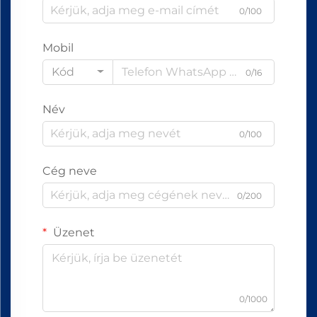
0/100
Mobil
Kód
0/16
Név
0/100
Cég neve
0/200
Üzenet
0/1000