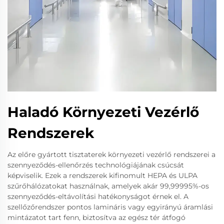
Haladó Környezeti Vezérlő
Rendszerek
Az előre gyártott tisztaterek környezeti vezérlő rendszerei a
szennyeződés-ellenőrzés technológiájának csúcsát
képviselik. Ezek a rendszerek kifinomult HEPA és ULPA
szűrőhálózatokat használnak, amelyek akár 99,99995%-os
szennyeződés-eltávolítási hatékonyságot érnek el. A
szellőzőrendszer pontos lamináris vagy egyirányú áramlási
mintázatot tart fenn, biztosítva az egész tér átfogó