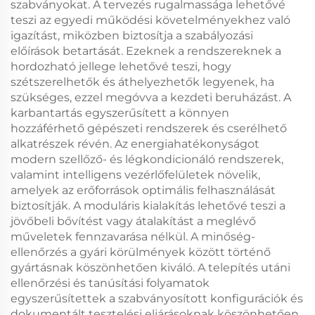
szabványokat. A tervezés rugalmassága lehetővé
teszi az egyedi működési követelményekhez való
igazítást, miközben biztosítja a szabályozási
előírások betartását. Ezeknek a rendszereknek a
hordozható jellege lehetővé teszi, hogy
szétszerelhetők és áthelyezhetők legyenek, ha
szükséges, ezzel megóvva a kezdeti beruházást. A
karbantartás egyszerűsített a könnyen
hozzáférhető gépészeti rendszerek és cserélhető
alkatrészek révén. Az energiahatékonyságot
modern szellőző- és légkondicionáló rendszerek,
valamint intelligens vezérlőfelületek növelik,
amelyek az erőforrások optimális felhasználását
biztosítják. A moduláris kialakítás lehetővé teszi a
jövőbeli bővítést vagy átalakítást a meglévő
műveletek fennzavarása nélkül. A minőség-
ellenőrzés a gyári körülmények között történő
gyártásnak köszönhetően kiváló. A telepítés utáni
ellenőrzési és tanúsítási folyamatok
egyszerűsítettek a szabványosított konfigurációk és
dokumentált tesztelési eljárásoknak köszönhetően.