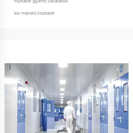
tisztatér gyártó vállalatok
kis méretű tisztatér