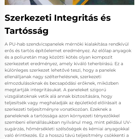
Szerkezeti Integritás és
Tartósság
A PU-hab szendvicspanelek mérnöki kialakítása rendkívül
erős és tartós építőelemet eredményez. Az előlap anyagok
és a poliuretán mag közötti kötés olyan kompozit
szerkezetet eredményez, amely kiváló teherbírású. Ez a
különleges szerkezet lehetővé teszi, hogy a panelek
ellenálljanak nagy szélterhelésnek, szerkezeti
elmozdulásoknak és becsapódási erőknek, miközben
megtartják integritásukat. A paneleket szigorú
vizsgálatoknak vetik alá annak biztosítására, hogy
teljesítsék vagy meghaladják az épületkód előírásait a
szerkezeti teljesítményre vonatkozóan. Ezeknek a
paneleknek a tartóssága azon környezeti tényezőkkel
szembeni ellenállásukban nyilvánul meg, mint például UV-
sugárzás, hőmérsékleti szélsőségek és kémiai anyagokkal
való érintkezés. Ez a hosszú távú teljesítmény csökkenti a