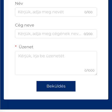
Név
0/100
Cég neve
0/200
Üzenet
0/1000
Beküldés