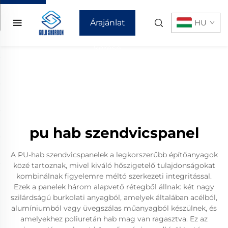
Árajánlat
HU
kérése
pu hab szendvicspanel
A PU-hab szendvicspanelek a legkorszerűbb építőanyagok
közé tartoznak, mivel kiváló hőszigetelő tulajdonságokat
kombinálnak figyelemre méltó szerkezeti integritással.
Ezek a panelek három alapvető rétegből állnak: két nagy
szilárdságú burkolati anyagból, amelyek általában acélból,
alumíniumból vagy üvegszálas műanyagból készülnek, és
amelyekhez poliuretán hab mag van ragasztva. Ez az