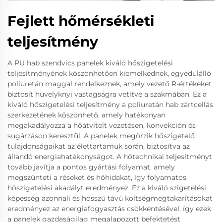
Fejlett hőmérsékleti
teljesítmény
A PU hab szendvics panelek kiváló hőszigetelési
teljesítményének köszönhetően kiemelkednek, egyedülálló
poliuretán maggal rendelkeznek, amely vezető R-értékeket
biztosít hüvelyknyi vastagságra vetítve a szakmában. Ez a
kiváló hőszigetelési teljesítmény a poliuretán hab zártcellás
szerkezetének köszönhető, amely hatékonyan
megakadályozza a hőátvitelt vezetésen, konvekción és
sugárzáson keresztül. A panelek megőrzik hőszigetelő
tulajdonságaikat az élettartamuk során, biztosítva az
állandó energiahatékonyságot. A hőtechnikai teljesítményt
tovább javítja a pontos gyártási folyamat, amely
megszünteti a réseket és hőhidakat, így folyamatos
hőszigetelési akadályt eredményez. Ez a kiváló szigetelési
képesség azonnali és hosszú távú költségmegtakarításokat
eredményez az energiafogyasztás csökkentésével, így ezek
a panelek gazdaságilag megalapozott befektetést