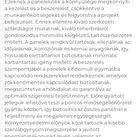
Ezeknek a paneleknek a könnyűsége megkönnyíti
a kezelést és a beszerelést, csökkentve a
munkaerőköltségeket és felgyorsítva a projekt
befejezését. Ennek ellenére kiváló szerkezeti
szilárdságot mutatnak, kiváló teherbírásról
gondoskodva minimális kiegészítő tartószerkezetek
mellett. A panelek rendkívül tartósak, ellenállnak az
időjárásnak, korróziónak és kémiai anyagoknak, így
hosszabb élettartamot biztosítanak minimális
karbantartási igény mellett. A beszerelés
szempontjából a panelek kifinomult egymásba
kapcsolódó rendszerekkel rendelkeznek, amelyek
zökkenőmentes kapcsolódást biztosítanak,
megszüntetve a hőhidakat és garantálva az
optimális szigetelési teljesítményt. Előre gyártott
jellegük lehetővé teszi a pontos minőségellenőrzést
gyártás közben, így biztosítva az összes panelnél a
teljesítmény és megjelenés egységességét.
Környezetvédelmi előnyök közé tartozik a kisebb
szénlábgynyom megszerzése a javított
energiahatékonyság révén, valamint az