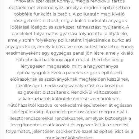
innovatív szerkezet könnyű, mégis rendkívül tartós
építőelemet eredményez, amely a modern építészetben
többféle funkciót is betölt. A poliuretán mag kiváló
hőszigetelést biztosít, míg a külső burkolati anyagok
időjárásállóságot és szerkezeti támasztást nyújtanak. A
paneleket folyamatos gyártási folyamattal állítják elő,
amely során folyékony poliuretánt injektálnak a burkolati
anyagok közé, amely kibővülve erős kötést hoz létre. Ennek
eredményeként egy egységes panel jön létre, amely kiváló
hőtechnikai hatékonyságot mutat, R-értéke pedig
lényegesen magasabb, mint a hagyományos
építőanyagoké. Ezek a panelek szigorú építészeti
előírásoknak és szabványoknak megfelelően készülnek,
tűzállóságot, nedvességszabályozást és akusztikai
szigetelést biztosítanak. Rendkívül változatosan
alkalmazhatók különféle építési szcenáriókban,
hűtőházaktól kezdve kereskedelmi épületeken át egészen
lakóépületekig. A panelek pontossággal megmunkált
illesztőrendszerekkel rendelkeznek, amelyek biztosítják a
levegőmentes csatlakozást és egyszerűsítik a szerelési
folyamatot, jelentősen csökkentve ezzel az építési időt és a
munkaerőköltségeket.