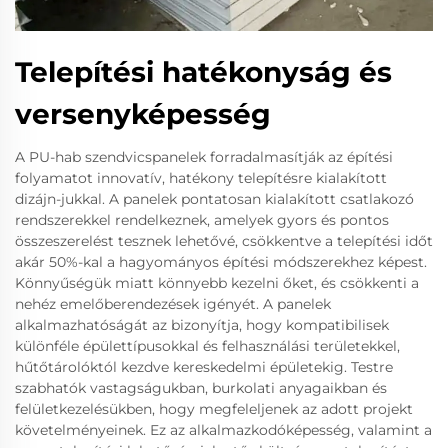
Telepítési hatékonyság és
versenyképesség
A PU-hab szendvicspanelek forradalmasítják az építési
folyamatot innovatív, hatékony telepítésre kialakított
dizájn-jukkal. A panelek pontatosan kialakított csatlakozó
rendszerekkel rendelkeznek, amelyek gyors és pontos
összeszerelést tesznek lehetővé, csökkentve a telepítési időt
akár 50%-kal a hagyományos építési módszerekhez képest.
Könnyűségük miatt könnyebb kezelni őket, és csökkenti a
nehéz emelőberendezések igényét. A panelek
alkalmazhatóságát az bizonyítja, hogy kompatibilisek
különféle épülettípusokkal és felhasználási területekkel,
hűtőtárolóktól kezdve kereskedelmi épületekig. Testre
szabhatók vastagságukban, burkolati anyagaikban és
felületkezelésükben, hogy megfeleljenek az adott projekt
követelményeinek. Ez az alkalmazkodóképesség, valamint a