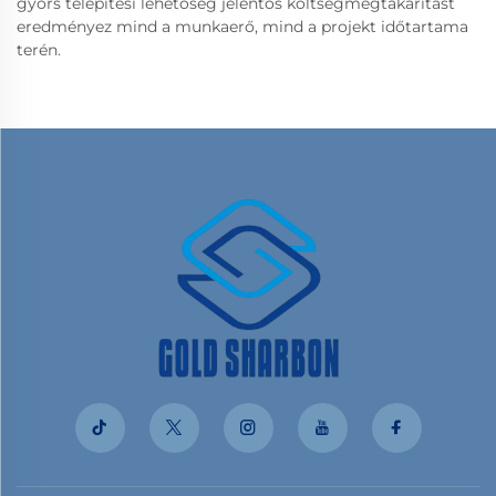
gyors telepítési lehetőség jelentős költségmegtakarítást
eredményez mind a munkaerő, mind a projekt időtartama
terén.