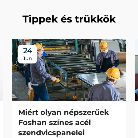
Tippek és trükkök
24
Jun
Miért olyan népszerűek
Foshan színes acél
szendvicspanelei