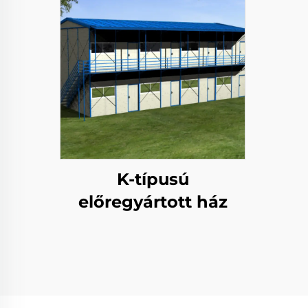
K-típusú
előregyártott ház