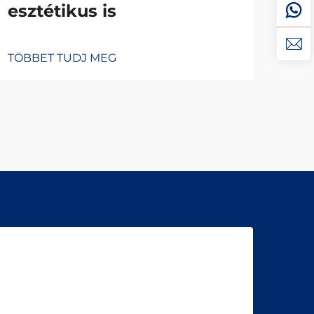
esztétikus is
pr
TÖBBET TUDJ MEG
TÖB