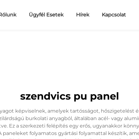
Rólunk
Ügyfél Esetek
Hírek
Kapcsolat
szendvics pu panel
yagot képviselnek, amelyek tartósságot, hőszigetelést
ilárdságú burkolati anyagból, általában acél- vagy alu
ve. Ez a szerkezeti felépítés egy erős, ugyanakkor kön
 paneleket folyamatos gyártási folyamattal készítik, ame