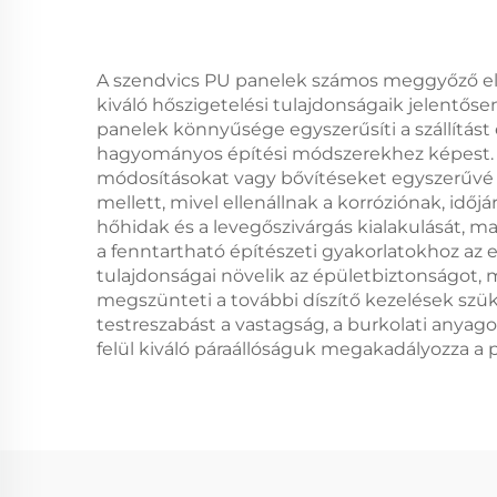
A szendvics PU panelek számos meggyőző előn
kiváló hőszigetelési tulajdonságaik jelentőse
panelek könnyűsége egyszerűsíti a szállítást
hagyományos építési módszerekhez képest. Mod
módosításokat vagy bővítéseket egyszerűvé t
mellett, mivel ellenállnak a korróziónak, i
hőhidak és a levegőszivárgás kialakulását, 
a fenntartható építészeti gyakorlatokhoz az 
tulajdonságai növelik az épületbiztonságot,
megszünteti a további díszítő kezelések szü
testreszabást a vastagság, a burkolati anyago
felül kiváló páraállóságuk megakadályozza a 