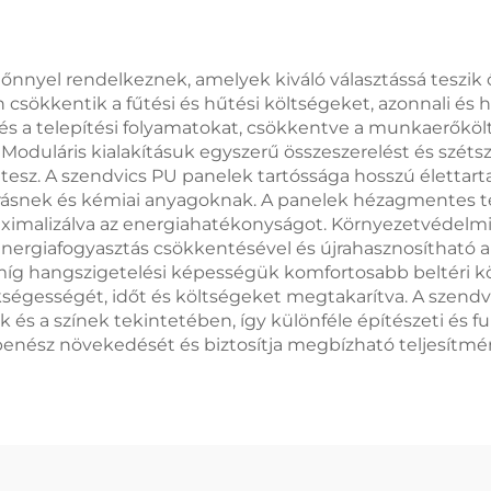
nyel rendelkeznek, amelyek kiváló választássá teszik ők
n csökkentik a fűtési és hűtési költségeket, azonnali és 
 és a telepítési folyamatokat, csökkentve a munkaerőkölt
uláris kialakításuk egyszerű összeszerelést és szétsze
esz. A szendvics PU panelek tartóssága hosszú élettarta
dőjárásnek és kémiai anyagoknak. A panelek hézagmentes 
maximalizálva az energiahatékonyságot. Környezetvédelm
energiafogyasztás csökkentésével és újrahasznosítható al
 míg hangszigetelési képességük komfortosabb beltéri kö
kségességét, időt és költségeket megtakarítva. A szendv
k és a színek tekintetében, így különféle építészeti és 
penész növekedését és biztosítja megbízható teljesítmé