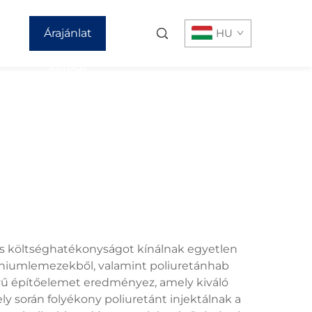
Árajánlat
HU
kérése
 és költséghatékonyságot kínálnak egyetlen
míniumlemezekből, valamint poliuretánhab
nyű építőelemet eredményez, amely kiváló
ly során folyékony poliuretánt injektálnak a