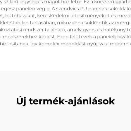
 szilárd, egységes magot hoz létre. Ez a korszerű gyár
az egész panelen végig. A szendvics PU panelek sokolda
ket, hűtőházakat, kereskedelmi létesítményeket és mező
klet stabilan tartásában, miközben csökkentik az energi
oztatási rendszer található, amely gyors és hatékony tel
si módszerekhez képest. Ezen felül ezek a panelek kivál
 biztosítanak, így komplex megoldást nyújtva a modern 
Új termék-ajánlások