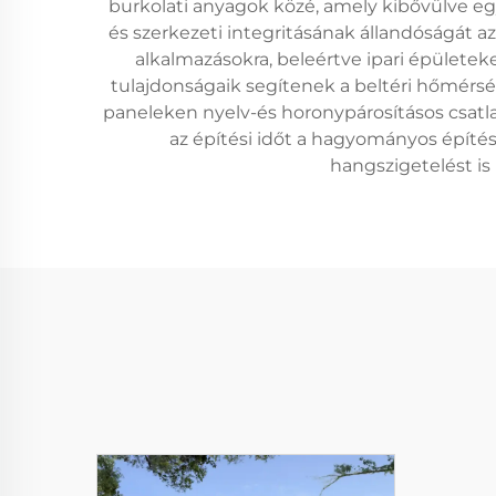
burkolati anyagok közé, amely kibővülve egy
és szerkezeti integritásának állandóságát 
alkalmazásokra, beleértve ipari épülete
tulajdonságaik segítenek a beltéri hőmérsé
paneleken nyelv-és horonypárosításos csatlak
az építési időt a hagyományos építé
hangszigetelést is