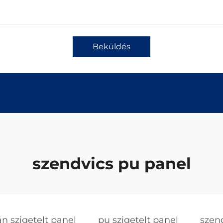
Beküldés
szendvics pu panel
án szigetelt panel
pu szigetelt panel
szen