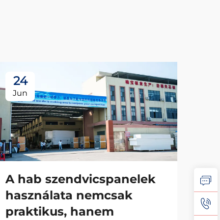
24
2
Jun
Ju
A hab szendvicspanelek
A 
használata nemcsak
sz
praktikus, hanem
alk