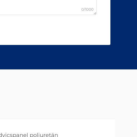
0/1000
dvicspanel poliuretán