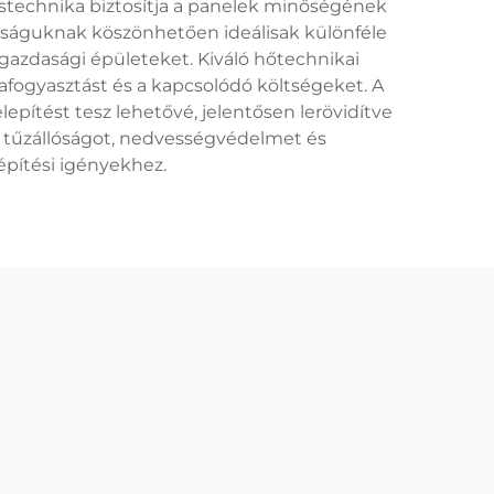
tástechnika biztosítja a panelek minőségének
lúságuknak köszönhetően ideálisak különféle
gazdasági épületeket. Kiváló hőtechnikai
afogyasztást és a kapcsolódó költségeket. A
epítést tesz lehetővé, jelentősen lerövidítve
ó tűzállóságot, nedvességvédelmet és
építési igényekhez.