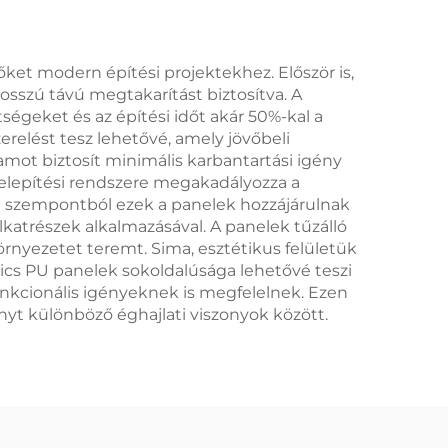
et modern építési projektekhez. Először is,
hosszú távú megtakarítást biztosítva. A
ségeket és az építési időt akár 50%-kal a
relést tesz lehetővé, amely jövőbeli
mot biztosít minimális karbantartási igény
telepítési rendszere megakadályozza a
i szempontból ezek a panelek hozzájárulnak
katrészek alkalmazásával. A panelek tűzálló
rnyezetet teremt. Sima, esztétikus felületük
ics PU panelek sokoldalúsága lehetővé teszi
funkcionális igényeknek is megfelelnek. Ezen
nyt különböző éghajlati viszonyok között.