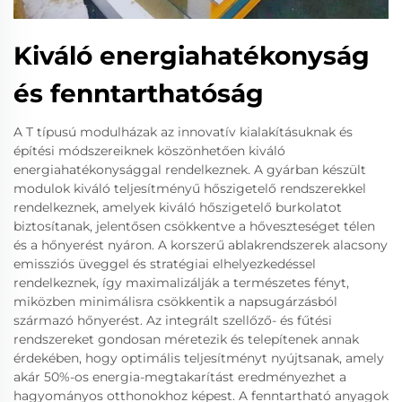
Kiváló energiahatékonyság
és fenntarthatóság
A T típusú modulházak az innovatív kialakításuknak és
építési módszereiknek köszönhetően kiváló
energiahatékonysággal rendelkeznek. A gyárban készült
modulok kiváló teljesítményű hőszigetelő rendszerekkel
rendelkeznek, amelyek kiváló hőszigetelő burkolatot
biztosítanak, jelentősen csökkentve a hőveszteséget télen
és a hőnyerést nyáron. A korszerű ablakrendszerek alacsony
emissziós üveggel és stratégiai elhelyezkedéssel
rendelkeznek, így maximalizálják a természetes fényt,
miközben minimálisra csökkentik a napsugárzásból
származó hőnyerést. Az integrált szellőző- és fűtési
rendszereket gondosan méretezik és telepítenek annak
érdekében, hogy optimális teljesítményt nyújtsanak, amely
akár 50%-os energia-megtakarítást eredményezhet a
hagyományos otthonokhoz képest. A fenntartható anyagok