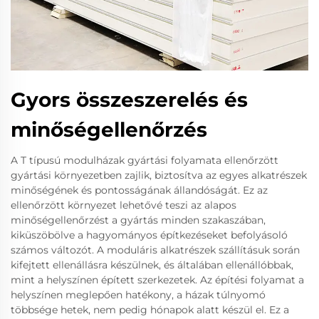
Gyors összeszerelés és
minőségellenőrzés
A T típusú modulházak gyártási folyamata ellenőrzött
gyártási környezetben zajlik, biztosítva az egyes alkatrészek
minőségének és pontosságának állandóságát. Ez az
ellenőrzött környezet lehetővé teszi az alapos
minőségellenőrzést a gyártás minden szakaszában,
kiküszöbölve a hagyományos építkezéseket befolyásoló
számos változót. A moduláris alkatrészek szállításuk során
kifejtett ellenállásra készülnek, és általában ellenállóbbak,
mint a helyszínen épített szerkezetek. Az építési folyamat a
helyszínen meglepően hatékony, a házak túlnyomó
többsége hetek, nem pedig hónapok alatt készül el. Ez a