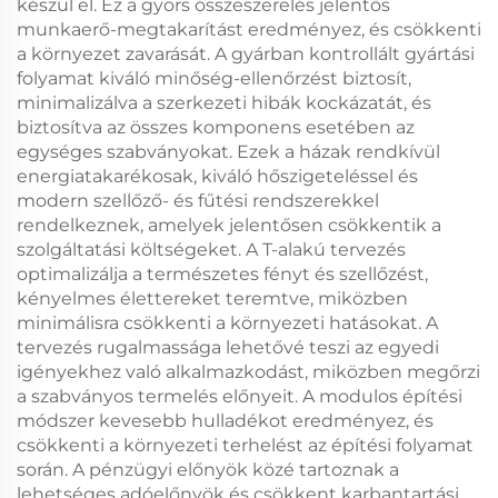
készül el. Ez a gyors összeszerelés jelentős
munkaerő-megtakarítást eredményez, és csökkenti
a környezet zavarását. A gyárban kontrollált gyártási
folyamat kiváló minőség-ellenőrzést biztosít,
minimalizálva a szerkezeti hibák kockázatát, és
biztosítva az összes komponens esetében az
egységes szabványokat. Ezek a házak rendkívül
energiatakarékosak, kiváló hőszigeteléssel és
modern szellőző- és fűtési rendszerekkel
rendelkeznek, amelyek jelentősen csökkentik a
szolgáltatási költségeket. A T-alakú tervezés
optimalizálja a természetes fényt és szellőzést,
kényelmes élettereket teremtve, miközben
minimálisra csökkenti a környezeti hatásokat. A
tervezés rugalmassága lehetővé teszi az egyedi
igényekhez való alkalmazkodást, miközben megőrzi
a szabványos termelés előnyeit. A modulos építési
módszer kevesebb hulladékot eredményez, és
csökkenti a környezeti terhelést az építési folyamat
során. A pénzügyi előnyök közé tartoznak a
lehetséges adóelőnyök és csökkent karbantartási