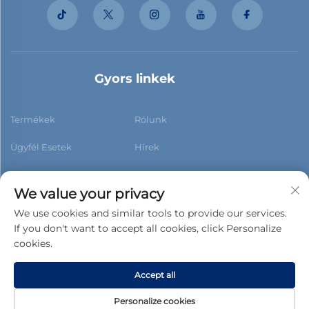
Gyors linkek
Termékek
Rólunk
Ügyfél Esetek
Hírek
Kapcsolat
Blog
We value your privacy
We use cookies and similar tools to provide our services.
If you don't want to accept all cookies, click Personalize
cookies.
Feliratkozás
Accept all
Copyright © 2026 Foshan Xiaobao New Building Materials
Personalize cookies
Co.,ltd. Minden jog fenntartva. -
Adatvédelmi irányelvek