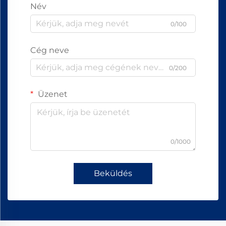
Név
0/100
Cég neve
0/200
Üzenet
0/1000
Beküldés