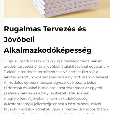
Rugalmas Tervezés és
Jövőbeli
Alkalmazkodóképesség
T Típusú modulházak kiváló rugalmasságot kínálnak az
eredeti tervezésnél és a jövőbeli átalakításoknál egyaránt. A
T-alakú elrendezés természetes elválasztást biztosít a
lakótér között, miközben megőrzi a nyitott, áramló tereket.
A modulos építési módszer egyszerűvé teszi a belső
térformák és külső burkolatok testreszabását az egyéni
preferenciáknak és a helyi építészeti stílusoknak
megfelelően. A jövőbeli alkalmazkodóképesség
kulcsfontosságú jellemzője ennek a háztípusnak, mivel
további modulok adhatók, vagy a meglévők módosíthatók