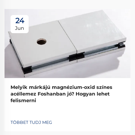
24
Jun
Melyik márkájú magnézium-oxid színes
acéllemez Foshanban jó? Hogyan lehet
felismerni
TÖBBET TUDJ MEG