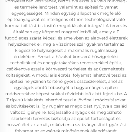
környezetben készítenek, biztosítva ezzel a kiváló minőség-
és termékellenőrzést, valamint az építési folyamat
egységességét. Minden egység állapotnak megfelelő
építőanyagokat és intelligens otthon technológiával való
kompatibilitást biztosító megoldásokat integrál. A tervezés
általában egy központi magterületből áll, amely a T
függőleges szárát képezi, és amelyben az alapvető életterek
helyezkednek el, míg a vízszintes szár gyakran tartalmaz
kiegészítő helyiségeket a maximális rugalmasság
érdekében. Ezeket a házakat korszerű hőszigetelési
technikákkal és energiatakarékos rendszerekkel építik,
csökkentve ezzel a környezeti terhelést és az üzemeltetési
költségeket. A moduláris építési folyamat lehetővé teszi az
építési helyszínen történő gyors összeszerelést, ahol az
egységek döntő többségét a hagyományos építési
módszerekhez képest sokkal rövidebb idő alatt fejezik be. A
T típusú kialakítás lehetővé teszi a jövőbeli módosításokat
és bővítéseket is, így rugalmas megoldást nyújtva a család
változó igényeire. Időjárásálló anyagok és megbízható
szerkezeti tervezés biztosítja az épület tartósságát és
hosszú élettartamát, miközben a szabványosított gyártási
folyamat az egységek minőségének állandóságát