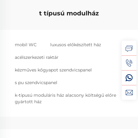
t típusú modulház
mobil WC
luxusos előkészített ház
acélszerkezeti raktár
kézműves kőgyapot szendvicspanel
s pu szendvicspanel
k-típusú moduláris ház alacsony költségű előre
gyártott ház