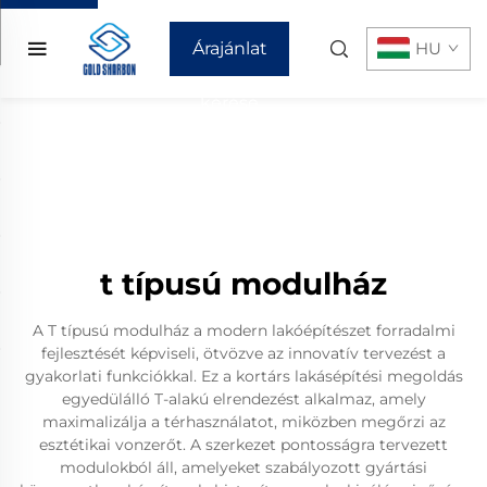
Árajánlat
HU
kérése
t típusú modulház
A T típusú modulház a modern lakóépítészet forradalmi
fejlesztését képviseli, ötvözve az innovatív tervezést a
gyakorlati funkciókkal. Ez a kortárs lakásépítési megoldás
egyedülálló T-alakú elrendezést alkalmaz, amely
maximalizálja a térhasználatot, miközben megőrzi az
esztétikai vonzerőt. A szerkezet pontosságra tervezett
modulokból áll, amelyeket szabályozott gyártási