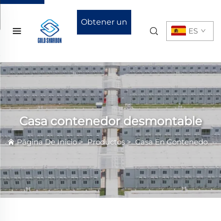
Obtener un
ES
presupuesto
Casa contenedor desmontable
Página De Inicio
>
Productos
>
Casa En Contenedor
>