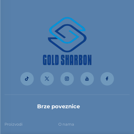
Brze poveznice
Proizvodi
O nama