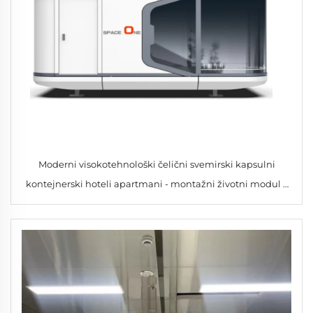
Moderni visokotehnološki čelični svemirski kapsulni
kontejnerski hoteli apartmani - montažni životni modul s
solarnom energijom dnevni boravak kupaonica