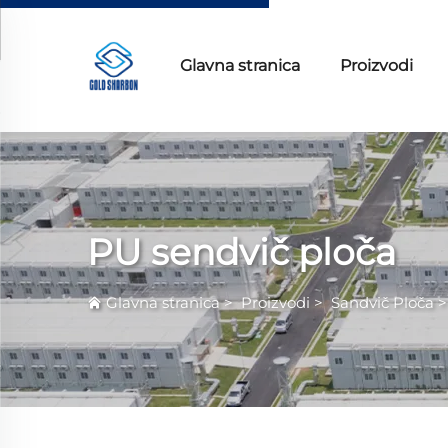
Glavna stranica
Proizvodi
PU sendvič ploča
Glavna stranica
>
Proizvodi
>
Sandvič Ploča