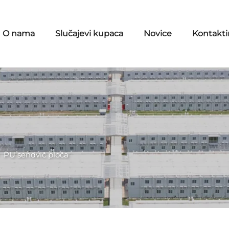
O nama
Slučajevi kupaca
Novice
Kontaktir
>
PU sendvič ploča