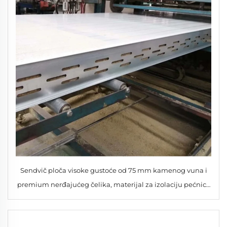
Sendvič ploča visoke gustoće od 75 mm kamenog vuna i
premium nerđajućeg čelika, materijal za izolaciju pećnica
za skladišta, hladnjače i radionice