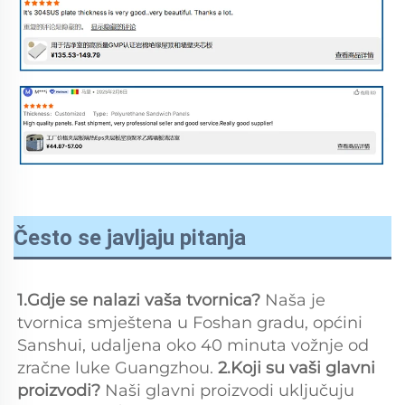
Često se javljaju pitanja
1.Gdje se nalazi vaša tvornica? 
Naša je 
tvornica smještena u Foshan gradu, općini 
Sanshui, udaljena oko 40 minuta vožnje od 
zračne luke Guangzhou. 
2.Koji su vaši glavni 
proizvodi? 
Naši glavni proizvodi uključuju 