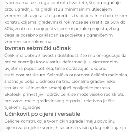
tvornicama uz strogu kontrolu kvalitete, što omogućuje
brzu ugradnju na gradilištu s minimalnim utjecajem
vremenskih uvjeta. U usporedbi s tradicionalnim betonskim
konstrukcijama, građevinski rok može se skratiti za 30% do
50%, znatno smanjujući vrijeme isporuke projekta, zbog
čega je posebno prikladan za projekte s ograničenim
vremenskim rokovima.
Izvrstan seizmički učinak
Čelik ima dobru žilavost i duktilnost, što mu omogućuje da
rasipa energiju kroz vlastitu deformaciju u ekstremnim
uvjetima poput potresa, time održavajući ukupnu
stabilnost strukture. Seizmička otpornost čeličnih radionica
znatno je bolja u odnosu na tradicionalne građevinske
strukture, učinkovito smanjujući posljedice potresa.
Ekološki prihvatljiv i održiv čelik se može visoko reciklirati,
proizvodi malo građevinskog otpada i relativno je čist
tijekom izgradnje
Učinkovit po cijeni i versatile
Čelične konstrukcije tvorničkih zgrada imaju povoljnu
cijenu za projekte srednjih raspona i visina, dug rok trajanja