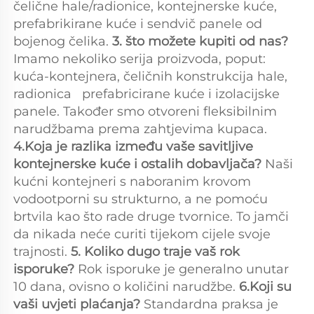
čelične hale/radionice, kontejnerske kuće, 
prefabrikirane kuće i sendvič panele od 
bojenog čelika. 
3. što možete kupiti od nas?   
Imamo nekoliko serija proizvoda, poput: 
kuća-kontejnera, čeličnih konstrukcija 
hale, 
radionica   
prefabricirane kuće i izolacijske 
panele. Također smo otvoreni fleksibilnim 
narudžbama prema zahtjevima kupaca. 
4.Koja je razlika između vaše savitljive 
kontejnerske kuće i ostalih dobavljača? 
Naši 
kućni kontejneri s naboranim krovom 
vodootporni su strukturno, a ne pomoću 
brtvila kao što rade druge tvornice. To jamči 
da nikada neće curiti tijekom cijele svoje 
trajnosti. 
5. Koliko dugo traje vaš rok 
isporuke? 
Rok isporuke je generalno unutar 
10 dana, ovisno o količini narudžbe. 
6.Koji su 
vaši uvjeti plaćanja? 
Standardna praksa je 