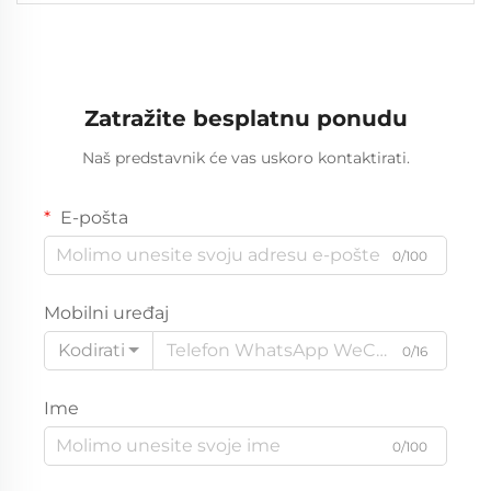
60%, za stanovanje, vanjsku privremenu upotrebu i
događanja
Zatražite besplatnu ponudu
Naš predstavnik će vas uskoro kontaktirati.
E-pošta
0/100
Mobilni uređaj
Kodirati
0/16
Ime
0/100