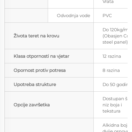
Vrata
Odvodnja vode
PVC
Do 120kg/m²
Života teret na krovu
(Obasjen Col
steel panel)
Klasa otpornosti na vjetar
12 razina
Opornost protiv potresa
8 razina
Upotreba strukture
Do 50 godina
Dostupan šir
Opcije završetka
niz boja i
tekstura
Alkidna boja,
dvije osnovn