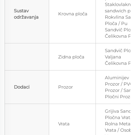
Staklovlaknov
Sustav
sandwich pan
Krovna ploča
održavanja
Rokvlina San
Ploča / Pu
Sandvič Ploča
Čelikovna Pl
Sandvič Ploča
Zidna ploča
Valjana
Čelikovna Pl
Aluminijev
Prozor / PVC
Dodaci
Prozor
Prozor / Sand
Pločni Prozor
Grijiva Sandv
Pločna Vrata 
Vrata
Rolna Metaln
Vrata / Osob