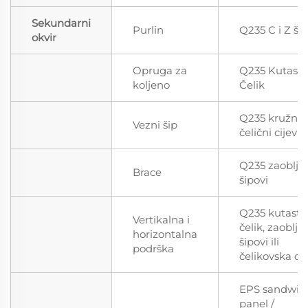
Sekundarni
Purlin
Q235 C i Z šp
okvir
Opruga za
Q235 Kutasti
koljeno
Čelik
Q235 kružni
Vezni šip
čelični cijevi
Q235 zaoblje
Brace
šipovi
Q235 kutasti
Vertikalna i
čelik, zaoblje
horizontalna
šipovi ili
podrška
čelikovska cij
EPS sandwic
panel /