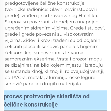
predgotovljene čelične konstrukcije 
tvorničke radionice: Glavni okvir (stupovi i 
grede) izrađen je od zavarivanog H-čelika. 
Stupovi su povezani s temeljem unaprijed 
ugrađenim sidrenim vijcima. Grede i stupovi, 
grede i grede povezani su visokotvrstim 
vijcima. Zidovi i krov izrađeni su od bojenih 
čeličnih ploča ili sendvič panela s bojenim 
čelikom, koji su povezani s letvama 
samoreznim ekserima. Vrata i prozori mogu 
se dizajnirati na bilo kojem mjestu i izrađuju 
se u standardnoj, kliznoj ili rolovajućoj verziji, 
od PVC-a, metala, aluminijumske legure, 
sendvič panela i drugih materijala. 
proces proizvodnje skladišta od
čelične konstrukcije