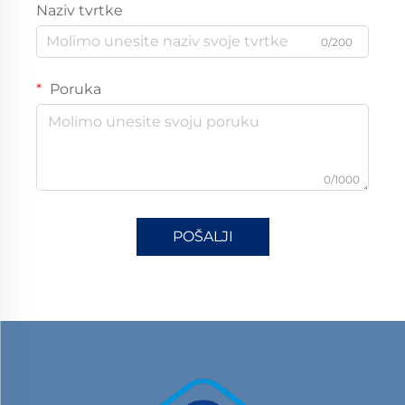
Naziv tvrtke
0/200
Poruka
0/1000
POŠALJI