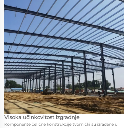
Visoka učinkovitost izgradnje
Komponente čelične konstrukcije tvornički su izrađene u