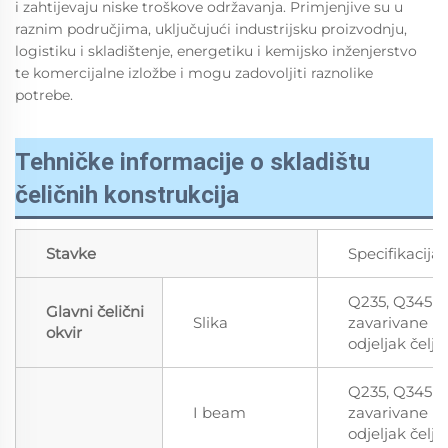
i zahtijevaju niske troškove održavanja. Primjenjive su u
raznim područjima, uključujući industrijsku proizvodnju,
logistiku i skladištenje, energetiku i kemijsko inženjerstvo
te komercijalne izložbe i mogu zadovoljiti raznolike
potrebe.
Tehničke informacije o skladištu
čeličnih konstrukcija
Stavke
Specifikacija
Q235, Q345
Glavni čelični
Slika
zavarivane H
okvir
odjeljak čelju
Q235, Q345
I beam
zavarivane H
odjeljak čelju