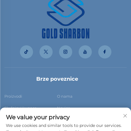
Brze poveznice
Proizvodi
O nama
Slučajevi kupaca
Novice
We value your privacy
Kontaktiraj nas
Blog
We use cookies and similar tools to provide our services.