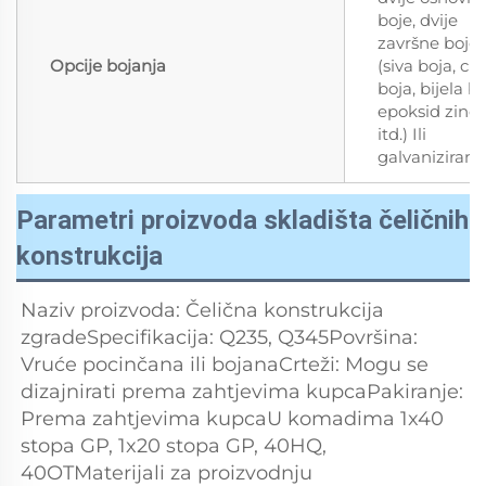
boje, dvije
završne boje
Opcije bojanja
(siva boja, cr
boja, bijela bo
epoksid zinč
itd.) Ili
galvaniziran.
Parametri proizvoda skladišta čeličnih
konstrukcija
Naziv proizvoda: Čelična konstrukcija 
zgradeSpecifikacija: Q235, Q345Površina: 
Vruće pocinčana ili bojanaCrteži: Mogu se 
dizajnirati prema zahtjevima kupcaPakiranje: 
Prema zahtjevima kupcaU komadima 1x40 
stopa GP, 1x20 stopa GP, 40HQ, 
40OTMaterijali za proizvodnju 