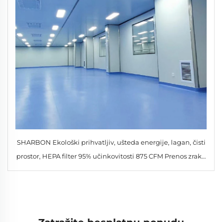
SHARBON Ekološki prihvatljiv, ušteda energije, lagan, čisti
prostor, HEPA filter 95% učinkovitosti 875 CFM Prenos zraka
za industrijske potrebe