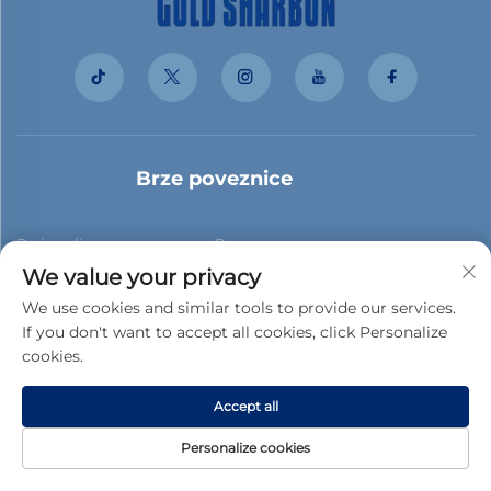
Brze poveznice
Proizvodi
O nama
We value your privacy
Slučajevi kupaca
Novice
We use cookies and similar tools to provide our services.
If you don't want to accept all cookies, click Personalize
Kontaktiraj nas
Blog
cookies.
Accept all
Pretplati se
Personalize cookies