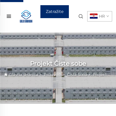
Zatražite
HR
ponudu
Projekt Čiste sobe
Glavna stranica
>
Proizvodi
>
Čista Sobа
>
Projekt Čiste sobe