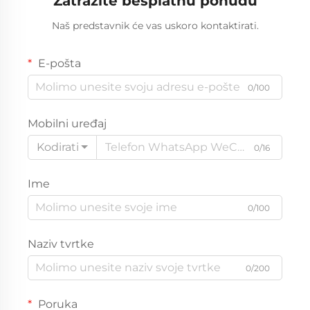
Zatražite besplatnu ponudu
Naš predstavnik će vas uskoro kontaktirati.
E-pošta
0/100
Mobilni uređaj
Kodirati
0/16
Ime
0/100
Naziv tvrtke
0/200
Poruka