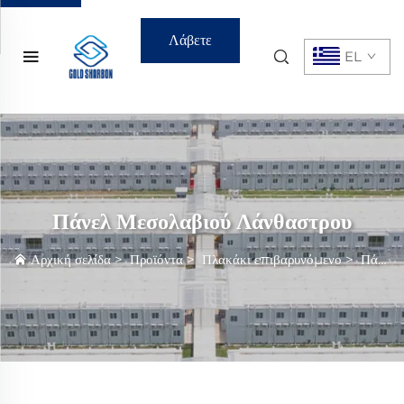
Λάβετε
EL
Προσφορά
Πάνελ Μεσολαβιού Λάνθαστρου
Αρχική σελίδα
>
Προϊόντα
>
Πλακάκι επιβαρυνόμενο
>
Πάνελ Μεσολαβιού Λάνθαστρου