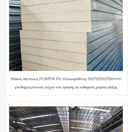
πλακές σάντουιτς PUR/PIR PU πολυουρεθάνης 50/75/100/150mm
για θερμομόνωση τοίχων και οροφής σε καθαρούς χώρους ψύξης