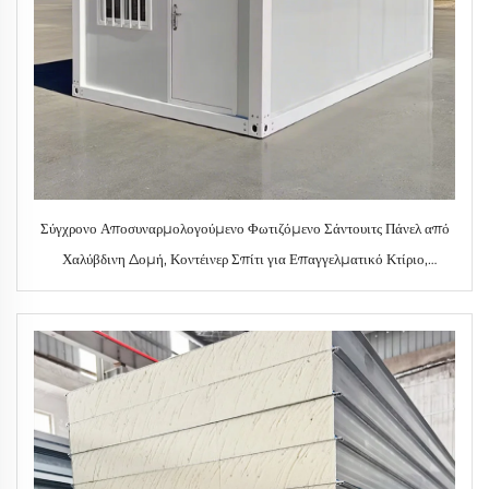
Σύγχρονο Αποσυναρμολογούμενο Φωτιζόμενο Σάντουιτς Πάνελ από
Χαλύβδινη Δομή, Κοντέινερ Σπίτι για Επαγγελματικό Κτίριο,
Ξενοδοχείο, Βίλα & Εξωτερική Χρήση Καθιστικού